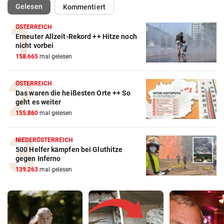
(ausgewählt)
Gelesen
Kommentiert
ÖSTERREICH
Erneuter Allzeit-Rekord ++ Hitze noch
nicht vorbei
158.665
mal gelesen
ÖSTERREICH
Das waren die heißesten Orte ++ So
geht es weiter
155.860
mal gelesen
NIEDERÖSTERREICH
500 Helfer kämpfen bei Gluthitze
gegen Inferno
139.263
mal gelesen