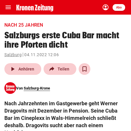
menu
account_circle
Navigation
Anmelden
Abo
close
Schließen
ein-/ausklappen
NACH 25 JAHREN
Abonnieren
Salzburgs erste Cuba Bar macht
ihre Pforten dicht
account_circle
arrow_right
Anmelden
Salzburg
04.11.2022 12:06
pin_drop
arrow_right
Bundesland auswäh
Wien
play_arrow
Anhören
Teilen
bookmark
Merkliste
Von
Salzburg-Krone
Suchbegriff
search
Nach Jahrzehnten im Gastgewerbe geht Werner
eingeben
Dragovits mit Dezember in Pension. Seine Cuba
Bar im Cineplexx in Wals-Himmelreich schließt
deshalb. Dragovits sucht aber nach einem