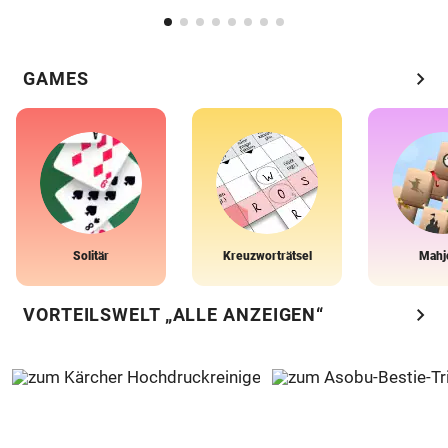
chevron_right
GAMES
Solitär
Kreuzworträtsel
Mahj
chevron_right
VORTEILSWELT „ALLE ANZEIGEN“