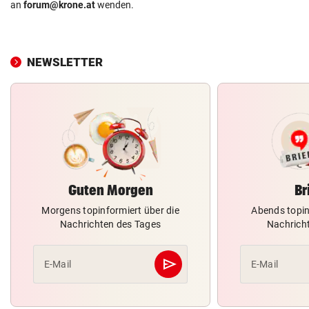
an
forum@krone.at
wenden.
NEWSLETTER
Guten Morgen
Br
Morgens topinformiert über die
Abends topin
Nachrichten des Tages
Nachrich
send
E-Mail
E-Mail
Abschicken