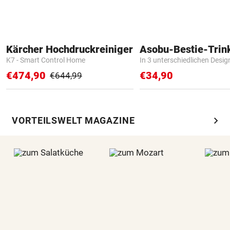
Kärcher Hochdruckreiniger
Asobu-Bestie-Trin
K7 - Smart Control Home
In 3 unterschiedlichen Desig
€474,90
€34,90
€644,99
chevron_right
VORTEILSWELT MAGAZINE