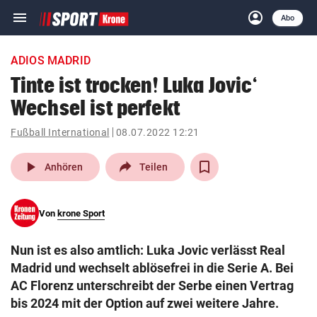
menu
account_circle
Navigation
Anmelden
Abo
close
Schließen
ein-/ausklappen
ADIOS MADRID
Abonnieren
Tinte ist trocken! Luka Jovic‘
Wechsel ist perfekt
account_circle
arrow_right
Anmelden
Fußball International
08.07.2022 12:21
pin_drop
arrow_right
Bundesland auswäh
Wien
play_arrow
Anhören
Teilen
bookmark
Merkliste
Von
krone Sport
Suchbegriff
search
Nun ist es also amtlich: Luka Jovic verlässt Real
eingeben
Madrid und wechselt ablösefrei in die Serie A. Bei
AC Florenz unterschreibt der Serbe einen Vertrag
bis 2024 mit der Option auf zwei weitere Jahre.