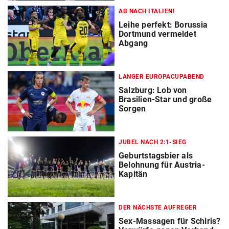
AB NACH ITALIEN!
Leihe perfekt: Borussia
Dortmund vermeldet
Abgang
LANGER EUROPACUPABEND
Salzburg: Lob von
Brasilien-Star und große
Sorgen
JUBEL NACH 2:1-SIEG
Geburtstagsbier als
Belohnung für Austria-
Kapitän
DER NÄCHSTE AUFREGER
Sex-Massagen für Schiris?