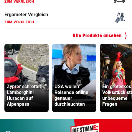
Fahrradanhänger Vergleich
ZUM VERGLEICH
Faszienrolle Vergleich
ZUM VERGLEICH
Alle Produkte ansehen
Hoverboard Vergleich
ZUM VERGLEICH
Kinderfahrrad Vergleich
ZUM VERGLEICH
Zyprer schrottet
USA wollen
Ein groteskes
Lamborghini
Reisende online
Volksstück ste
Huracan auf
genauer
unbequeme
Alpenpass
durchleuchten
Fragen