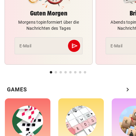
Guten Morgen
Br
Morgens topinformiert über die
Abends topin
Nachrichten des Tages
Nachrich
send
E-Mail
E-Mail
Abschicken
chevron_right
GAMES