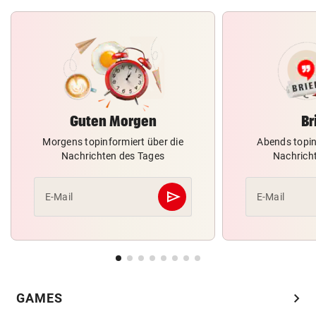
Guten Morgen
Br
Morgens topinformiert über die
Abends topin
Nachrichten des Tages
Nachrich
send
E-Mail
E-Mail
Abschicken
chevron_right
GAMES