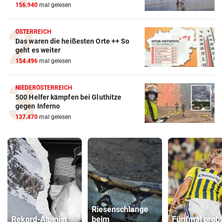
156.940
mal gelesen
ÖSTERREICH
Das waren die heißesten Orte ++ So
geht es weiter
154.496
mal gelesen
NIEDERÖSTERREICH
500 Helfer kämpfen bei Gluthitze
gegen Inferno
137.470
mal gelesen
Riesenschlange
Rekord-Alpinist
beim
Fünfmal probi