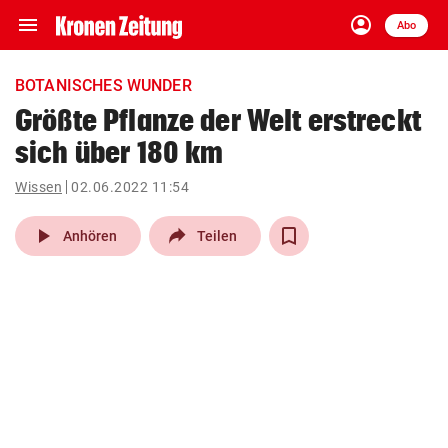
menu
account_circle
Navigation
Anmelden
Abo
close
Schließen
ein-/ausklappen
BOTANISCHES WUNDER
Abonnieren
Größte Pflanze der Welt erstreckt
sich über 180 km
account_circle
arrow_right
Anmelden
Wissen
02.06.2022 11:54
pin_drop
arrow_right
Bundesland auswäh
Wien
play_arrow
Anhören
Teilen
bookmark
Merkliste
Suchbegriff
search
eingeben