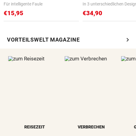
Für intelligente Faule
In 3 unterschiedlichen Desig
€15,95
€34,90
chevron_right
VORTEILSWELT MAGAZINE
REISEZEIT
VERBRECHEN