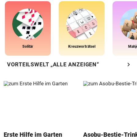
Solitär
Kreuzworträtsel
Mahj
chevron_right
VORTEILSWELT „ALLE ANZEIGEN“
Erste Hilfe im Garten
Asobu-Bestie-Trin