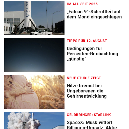
IM ALL SEIT 2025
„Falcon 9“-Schrottteil auf
dem Mond eingeschlagen
TIPPS FÜR 12. AUGUST
Bedingungen für
Perseiden-Beobachtung
„günstig“
NEUE STUDIE ZEIGT
Hitze bremst bei
Ungeborenen die
Gehirnentwicklung
GELDBRINGER: STARLINK
SpaceX: Musk wittert
Billionen-Umsatz, Aktie