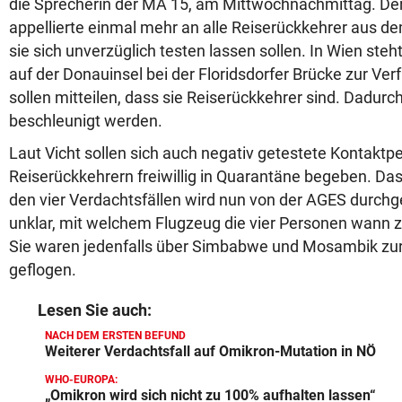
die Sprecherin der MA 15, am Mittwochnachmittag. De
appellierte einmal mehr an alle Reiserückkehrer aus d
sie sich unverzüglich testen lassen sollen. In Wien steht
auf der Donauinsel bei der Floridsdorfer Brücke zur Ver
sollen mitteilen, dass sie Reiserückkehrer sind. Dadurc
beschleunigt werden.
Laut Vicht sollen sich auch negativ getestete Kontakt
Reiserückkehrern freiwillig in Quarantäne begeben. Das
den vier Verdachtsfällen wird nun von der AGES durchge
unklar, mit welchem Flugzeug die vier Personen wann 
Sie waren jedenfalls über Simbabwe und Mosambik zur
geflogen.
Lesen Sie auch:
NACH DEM ERSTEN BEFUND
Weiterer Verdachtsfall auf Omikron-Mutation in NÖ
WHO-EUROPA:
„Omikron wird sich nicht zu 100% aufhalten lassen“