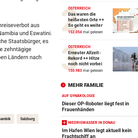
WIR HATTEN 41,2 GRAD!
vor 
ÖSTERREICH
Erneuter Allzeit-Rekord ++ H
Das waren die
heißesten Orte ++
noch nicht vorbei
nreiseverbot aus
So geht es weiter
amibia und Eswatini.
152.054
mal gelesen
BEAMTE SIND AM ZUG
vor 
he Staatsbürger, es
Feilschen um neue Klimahilf
ÖSTERREICH
ne zehntägige
geht munter weiter
Erneuter Allzeit-
eben Ländern nach
Rekord ++ Hitze
POLIZEI SUCHT HINWEISE
vor 
noch nicht vorbei
Goldkettenräuber von Graz:
150.983
mal gelesen
Weitere Opfer vermutet
MEHR FAMILIE
AUF GYNÄKOLOGIE
Dieser OP-Roboter liegt fest in
Frauenhänden
ambik
Salzburg
NIEDRIGWASSER IN DONAU
Im Hafen Wien legt aktuell kein
Frachtschiff an