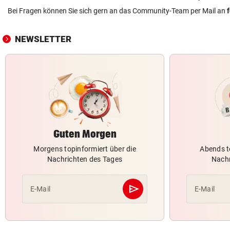
Bei Fragen können Sie sich gern an das Community-Team per Mail an
NEWSLETTER
Guten Morgen
Morgens topinformiert über die
Abends t
Nachrichten des Tages
Nachr
send
E-Mail
E-Mail
Abschicken