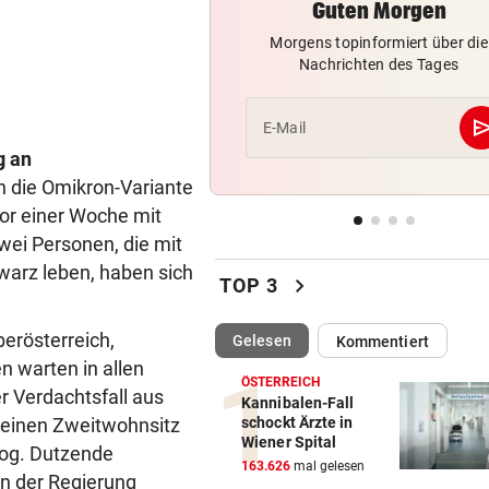
Guten Morgen
CHAMPIONS-LEAGUE-QUALI
vor 
Darum spielte Sturm Graz o
Morgens topinformiert über die
Brustsponsor
Nachrichten des Tages
„KRONE“-INTERVIEW
vor 
se
E-Mail
Sabrina Setlur: „Mein Weg w
g an
hart, aber ehrlich“
h die Omikron-Variante
CHAMPIONS-LEAGUE-QUALI
vor 
or einer Woche mit
Tor-Spektakel! St. Pölten be
wei Personen, die mit
Young Boys Bern
hwarz leben, haben sich
chevron_right
TOP 3
WILDE FAHRT DURCH WIEN
vor 
erösterreich,
Mann floh nach Unfall einfac
(ausgewählt)
Gelesen
Kommentiert
Mit Schuss gestoppt
n warten in allen
ÖSTERREICH
r Verdachtsfall aus
Kannibalen-Fall
MIT FORSCHER UNTERWEGS
vor 
 seinen Zweitwohnsitz
schockt Ärzte in
Bundespräsident zeigt: So
Wiener Spital
zog. Dutzende
dramatisch ist die Lage
163.626
mal gelesen
en der Regierung