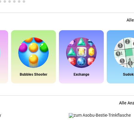
Alle
Bubbles Shooter
Exchange
Sudok
Alle An