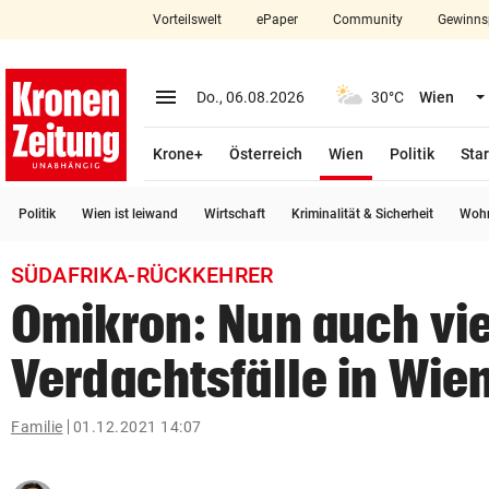
Vorteilswelt
ePaper
Community
Gewinns
close
Schließen
menu
Menü aufklappen
Do., 06.08.2026
30°C
Wien
Abonnieren
(ausgewählt)
Krone+
Österreich
Wien
Politik
Star
account_circle
arrow_right
Anmelden
Politik
Wien ist leiwand
Wirtschaft
Kriminalität & Sicherheit
Wohn
pin_drop
arrow_right
Bundesland auswäh
Wien
SÜDAFRIKA-RÜCKKEHRER
bookmark
Merkliste
Omikron: Nun auch vi
Verdachtsfälle in Wie
Suchbegriff
search
eingeben
Familie
01.12.2021 14:07