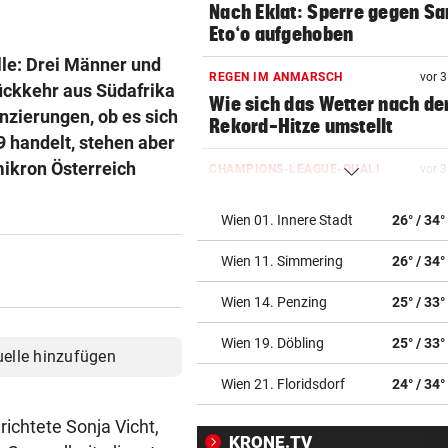
Nach Eklat: Sperre gegen S
Eto‘o aufgehoben
le: Drei Männer und
REGEN IM ANMARSCH
vor 
ückkehr aus Südafrika
Wie sich das Wetter nach de
nzierungen, ob es sich
Rekord-Hitze umstellt
9 handelt, stehen aber
mikron Österreich
CHAMPIONS-LEAGUE-QUALI
vor 
Sturm Graz bei Fenerbahce
Istanbul ohne Chance
Wien 01. Innere Stadt
26° / 34°
Wien 11. Simmering
26° / 34°
MIT BOJE GEFUNDEN
vor 
Pensionistin starb beim
Wien 14. Penzing
25° / 33°
Schwimmen im Wallersee
Wien 19. Döbling
25° / 33°
FRÜCHTL „NEUER ZWEIER“
vor 
uelle hinzufügen
Red Bull Salzburg hat neuen
Wien 21. Floridsdorf
24° / 34°
Tormann gefunden
richtete Sonja Vicht,
KRONE.TV
AM WEG ZUR WILDSPITZE
vor 