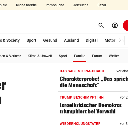
piele
Krone mobile
Immosuche
Jobsuche
Bazar
search
account_circle
Menü aufklappen
Suchen
s & Society
Sport
Gesund
Ausland
Digital
Motor
Wir
(ausgewählt)
en & Verkehr
Klima & Umwelt
Sport
Familie
Forum
Wetter
len
DAS SAGT STURM-COACH
vor ein
Charakterprobe! „Das sprich
er
die Mannschaft“
n
TRUMP BESCHIMPFT IHN
vor 
Israelkritischer Demokrat
triumphiert bei Vorwahl
WIEDERHOLUNGSTÄTER
vor 