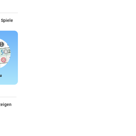
 Spiele
u
Snake
zeigen