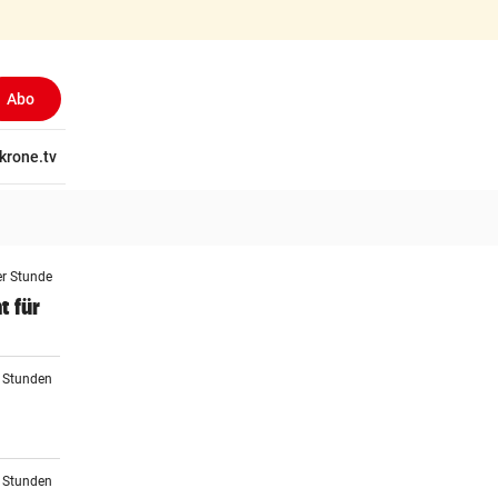
Abo
tschaft
krone.tv
Wissen
Gericht
Kolumnen
Freizeit
Reise
Ti
er Stunde
t für
2 Stunden
3 Stunden