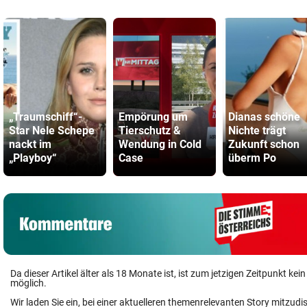
„Traumschiff“-
Empörung um
Dianas schöne
Star Nele Schepe
Tierschutz &
Nichte trägt
nackt im
Wendung in Cold
Zukunft schon
„Playboy“
Case
überm Po
Da dieser Artikel älter als 18 Monate ist, ist zum jetzigen Zeitpunkt k
möglich.
Wir laden Sie ein, bei einer aktuelleren themenrelevanten Story mitzudi