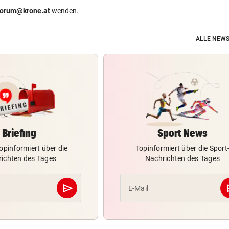
forum@krone.at
wenden.
ALLE NEWS
Briefing
Sport News
opinformiert über die
Topinformiert über die Sport
ichten des Tages
Nachrichten des Tages
send
s
E-Mail
Abschicken