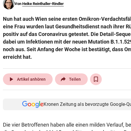
Von
Heike Reinthaller-Rindler
© Krone Multimedia GmbH & Co KG 2026
Muthgasse 2, 1190 Wien
Nun hat auch Wien seine ersten Omikron-Verdachtsfäl
eine Frau wurden laut Gesundheitsdienst nach ihrer R
positiv auf das Coronavirus getestet. Die Detail-Seque
dabei um Infektionen mit der neuen Mutation B.1.1.52
noch aus. Seit Anfang der Woche ist bestätigt, dass O
erreicht hat.
play_arrow
Artikel anhören
Teilen
Kronen Zeitung als bevorzugte Google-Q
Die vier Betroffenen haben alle einen milden Verlauf, be