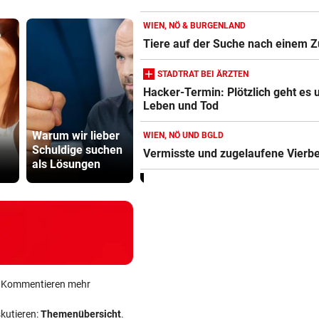
WIEN, NÖ & BURGENLAND
Tiere auf der Suche nach einem 
STADTRAT BEI ÄRZTEN
Hacker-Termin: Plötzlich geht es
Leben und Tod
500 Helfer
Warum wir lieber
Mann floh nach
kämpfen be
WIEN, NÖ UND BGLD
Schuldige suchen
Unfall einfach: Mit
Gluthitze g
Vermisste und zugelaufene Vierbe
als Lösungen
Schuss gestoppt
Inferno
ein Kommentieren mehr
skutieren:
Themenübersicht
.