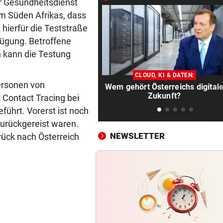
r Gesundheitsdienst
Bergsteiger stürzte 20 Meter
em Süden Afrikas, dass
Gletscherspalte ab
 hierfür die Teststraße
fügung. Betroffene
CLOUD, KI & DATEN:
vor 
h kann die Testung
Wem gehört Österreichs digi
Zukunft?
CLOUD, KI & DATEN:
personen von
Wem gehört Österreichs digital
FÖHRENWALD IN FLAMMEN
vor 
Zukunft?
 Contact Tracing bei
500 Helfer kämpfen bei Gluth
führt. Vorerst ist noch
gegen Inferno
zurückgereist waren.
NEWSLETTER
ück nach Österreich
BEI RONALDINHO-BESUCH
vor 
Nächster Brasilien-Star ko
den Wörthersee
DANK MEGA-ABLÖSE
vor 
Ex-Salzburg-Coach überni
Premier-League-Klub