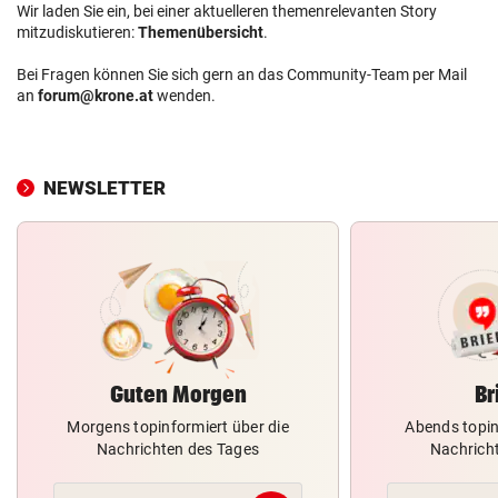
Wir laden Sie ein, bei einer aktuelleren themenrelevanten Story
mitzudiskutieren:
Themenübersicht
.
Bei Fragen können Sie sich gern an das Community-Team per Mail
an
forum@krone.at
wenden.
NEWSLETTER
Guten Morgen
Br
Morgens topinformiert über die
Abends topin
Nachrichten des Tages
Nachrich