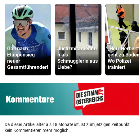
Gall nach
Justizmitarbeiteri
„Herr Herbert
Etappensieg
n als
geht zu Boden
neuer
Schmugglerin aus
Wo Polizei
Gesamtführender!
Liebe?
trainiert
Da dieser Artikel älter als 18 Monate ist, ist zum jetzigen Zeitpunkt
kein Kommentieren mehr möglich.