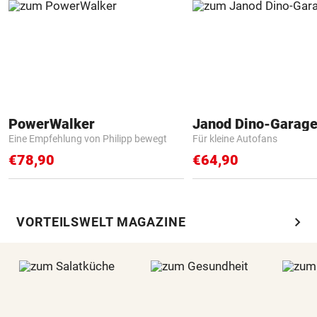
PowerWalker
Janod Dino-Garag
Eine Empfehlung von Philipp bewegt
Für kleine Autofans
€78,90
€64,90
chevron_right
VORTEILSWELT MAGAZINE