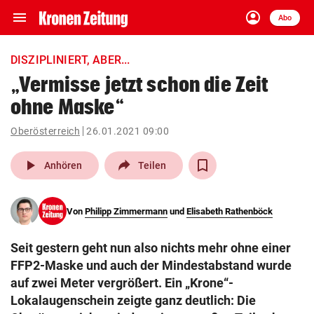
menu
account_circle
Navigation
Anmelden
Abo
close
Schließen
ein-/ausklappen
DISZIPLINIERT, ABER...
Abonnieren
„Vermisse jetzt schon die Zeit
ohne Maske“
account_circle
arrow_right
Anmelden
Oberösterreich
26.01.2021 09:00
pin_drop
arrow_right
Bundesland auswäh
Wien
play_arrow
Anhören
Teilen
bookmark
Merkliste
Von
Philipp Zimmermann
und
Elisabeth Rathenböck
Suchbegriff
search
Seit gestern geht nun also nichts mehr ohne einer
eingeben
FFP2-Maske und auch der Mindestabstand wurde
auf zwei Meter vergrößert. Ein „Krone“-
Lokalaugenschein zeigte ganz deutlich: Die