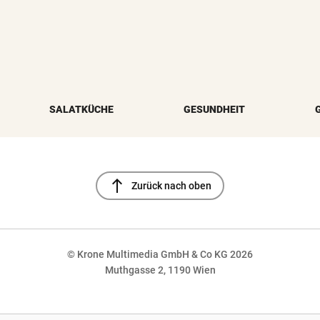
SALATKÜCHE
GESUNDHEIT
north
Zurück nach oben
© Krone Multimedia GmbH & Co KG 2026
Muthgasse 2, 1190 Wien
NaN%