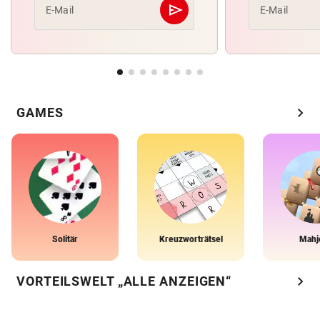
send
E-Mail
E-Mail
Abschicken
chevron_right
GAMES
Solitär
Kreuzworträtsel
Mahj
chevron_right
VORTEILSWELT „ALLE ANZEIGEN“