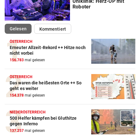
Uniklinik: Herz-OP mit
Roboter
(ausgewählt)
Gelesen
Kommentiert
ÖSTERREICH
Erneuter Allzeit-Rekord ++ Hitze noch
nicht vorbei
156.783
mal gelesen
ÖSTERREICH
Das waren die heißesten Orte ++ So
geht es weiter
154.378
mal gelesen
NIEDERÖSTERREICH
500 Helfer kämpfen bei Gluthitze
gegen Inferno
137.257
mal gelesen