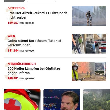
ÖSTERREICH
Erneuter Allzeit-Rekord ++ Hitze noch
nicht vorbei
159.957
mal gelesen
WIEN
Cobra stürmt Dorotheum, Täter ist
verschwunden
141.144
mal gelesen
NIEDERÖSTERREICH
500 Helfer kämpfen bei Gluthitze
gegen Inferno
140.481
mal gelesen