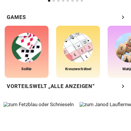
chevron_right
GAMES
Solitär
Kreuzworträtsel
Mahj
chevron_right
VORTEILSWELT „ALLE ANZEIGEN“