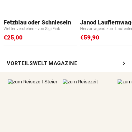
Fetzblau oder Schnieseln
Janod Lauflernwa
Wetter verstehen - von Sigi Fink
Hervorragend zum Laufenle
€25,00
€59,90
chevron_right
VORTEILSWELT MAGAZINE