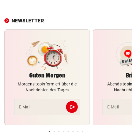
NEWSLETTER
Guten Morgen
Br
Morgens topinformiert über die
Abends topin
Nachrichten des Tages
Nachrich
send
E-Mail
E-Mail
Abschicken