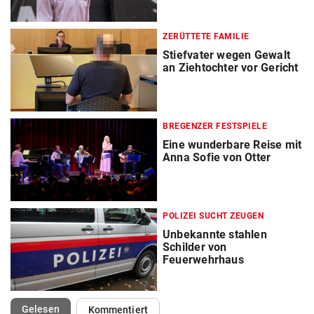
ZERÜTTETE FAMILIE
Stiefvater wegen Gewalt
an Ziehtochter vor Gericht
BREGENZER FESTSPIELE
Eine wunderbare Reise mit
Anna Sofie von Otter
POLIZEI SUCHT ZEUGEN
Unbekannte stahlen
Schilder von
Feuerwehrhaus
(ausgewählt)
Gelesen
Kommentiert