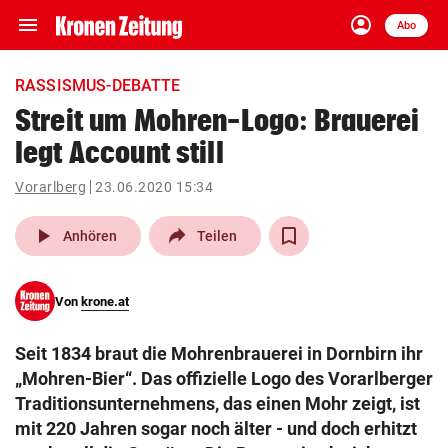
menu
account_circle
Navigation
Anmelden
Abo
close
Schließen
ein-/ausklappen
RASSISMUS-DEBATTE
Abonnieren
Streit um Mohren-Logo: Brauerei
legt Account still
account_circle
arrow_right
Anmelden
Vorarlberg
23.06.2020 15:34
pin_drop
arrow_right
Bundesland auswäh
Wien
play_arrow
Anhören
Teilen
bookmark
Merkliste
Von
krone.at
Suchbegriff
search
Seit 1834 braut die Mohrenbrauerei in Dornbirn ihr
eingeben
„Mohren-Bier“. Das offizielle Logo des Vorarlberger
Traditionsunternehmens, das einen Mohr zeigt, ist
mit 220 Jahren sogar noch älter - und doch erhitzt