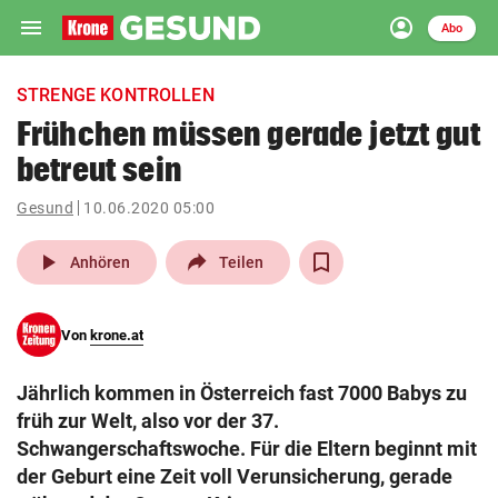
menu
account_circle
Navigation
Anmelden
Abo
close
Schließen
ein-/ausklappen
STRENGE KONTROLLEN
Abonnieren
Frühchen müssen gerade jetzt gut
betreut sein
account_circle
arrow_right
Anmelden
Gesund
10.06.2020 05:00
pin_drop
arrow_right
Bundesland auswäh
Wien
play_arrow
Anhören
Teilen
bookmark
Merkliste
Von
krone.at
Suchbegriff
search
Jährlich kommen in Österreich fast 7000 Babys zu
eingeben
früh zur Welt, also vor der 37.
Schwangerschaftswoche. Für die Eltern beginnt mit
der Geburt eine Zeit voll Verunsicherung, gerade