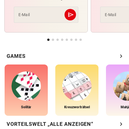
send
E-Mail
E-Mail
Abschicken
chevron_right
GAMES
Solitär
Kreuzworträtsel
Mahj
chevron_right
VORTEILSWELT „ALLE ANZEIGEN“