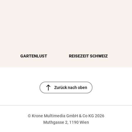
GARTENLUST
REISEZEIT SCHWEIZ
north
Zurück nach oben
© Krone Multimedia GmbH & Co KG 2026
Muthgasse 2, 1190 Wien