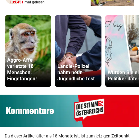
139.451
mal gelesen
Aggro-Affe
verletzte 18
Ländle-Polizei
Menschen:
nahm neun
Würden Sie e
Eingefangen!
Jugendliche fest
Politiker date
Da dieser Artikel älter als 18 Monate ist, ist zum jetzigen Zeitpunkt