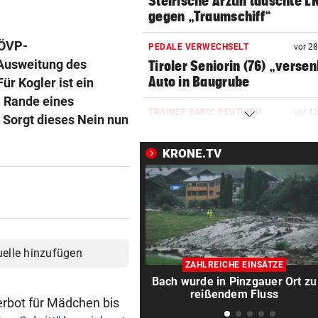
Steirische Ärztin tauschte L
gegen „Traumschiff“
 ÖVP-
PEDALE VERWECHSELT
vor 2
 Ausweitung des
Tiroler Seniorin (76) „verse
Auto in Baugrube
ür Kogler ist ein
m Rande eines
TRAINER ZARIC DEUTLICH
vor 4
Sorgt dieses Nein nun
Trotz 3:1 gegen WSG bleibt
Altachern ein Problem
KRONE.TV
FÄHIGKEITEN BEDENKLICH
vor 5
Sorge um Sicherheit: OpenA
muss neue KI einhegen
WARTEN AUF DEN SIEG?
uelle hinzufügen
GAK-Heimstart: „Qualität ist
ZAHLREICHE EINSÄTZE
ganz andere!“
Bach wurde in Pinzgauer Ort zu
reißendem Fluss
rbot für Mädchen bis
500 STATT FÜNF EURO