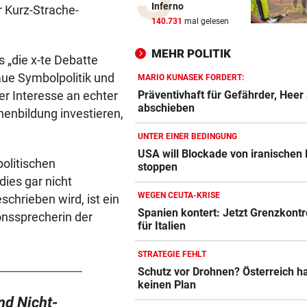
Inferno
 Kurz-Strache-
Zwangspause: „Seltsam! So
140.731
mal gelesen
etwas kommt nie vor“
MEHR POLITIK
 „die x-te Debatte
FLUCH DER KARIBIK
aue Symbolpolitik und
Rückschlag kam für „Captai
MARIO KUNASEK FORDERT:
Colin“ im Zeitfahren
Wer Interesse an echter
Präventivhaft für Gefährder, Heer 
abschieben
enenbildung investieren,
UEFA BESTÄTIGT:
UNTER EINER BEDINGUNG
Verdächtige Zahlungen an
USA will Blockade von iranischen
Infantino-Mitarbeiterin
politischen
stoppen
ies gar nicht
HANDSCHRIFT VON PIG
WEGEN CEUTA-KRISE
chrieben wird, ist ein
Tirolerinnen für diverse Top
Spanien kontert: Jetzt Grenzkontr
ionssprecherin der
im ORF bestellt
für Italien
GUTSCHEINE ZU GEWINNEN
STRATEGIE FEHLT
Schicken Sie uns Ihr schöns
Schutz vor Drohnen? Österreich h
Katzenfoto!
keinen Plan
nd Nicht-