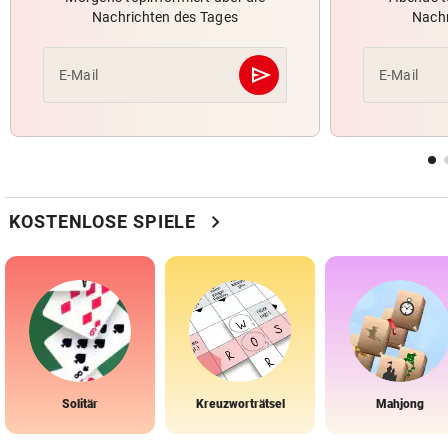
Nachrichten des Tages
Nachr
send
E-Mail
E-Mail
Abschicken
chevron_right
KOSTENLOSE SPIELE
Solitär
Kreuzworträtsel
Mahjong