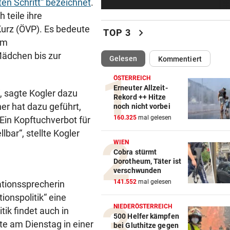
en Schritt“ bezeichnet
.
Falscher Spendensammler z
h teile ihre
Paar über den Tisch
urz (ÖVP). Es bedeute
chevron_right
TOP 3
ANRAINER SCHILDERT
im
Heftiges Beben riss Tiroler 
ädchen bis zur
(ausgewählt)
Gelesen
Kommentiert
Morgen aus Schlaf
ÖSTERREICH
WASSER WIRD KNAPP
Erneuter Allzeit-
, sagte Kogler dazu
Rekord ++ Hitze
Im Südburgenland heißt es:
er hat dazu geführt,
noch nicht vorbei
Dusche statt Badewanne!
160.325
mal gelesen
 Ein Kopftuchverbot für
lbar“, stellte Kogler
BEI VUČIĆ IN SERBIEN
WIEN
Selenskyj-Besuch als „Schla
Cobra stürmt
Gesicht“ Moskaus
Dorotheum, Täter ist
verschwunden
DRAMATISCHE VERLETZUNG
141.552
mal gelesen
ationssprecherin
Bochum-Profi drohte nach Du
tionspolitik“ eine
Bein zu verlieren
NIEDERÖSTERREICH
tik findet auch in
500 Helfer kämpfen
ete am Dienstag in einer
bei Gluthitze gegen
SKURRILES SPIEL