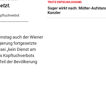
TROTZ ENTSCHULDIGUNG
NOCH IMMER OHNE PASS
etzt.
Sager wirkt nach: Mütter-Aufstan
GZSZ-Star Olivia über ihr Le
Kanzler
Österreich
opftuchverbot
VORSCHLAG FÜR ROUTE
Land Salzburg hält dem S-Li
Bahn frei
ienstag auch der Wiener
ierung fortgesetzte
POSSE UM ÖFB-CAMPUS
sei „kein Dienst am
Wie Bezirksvorsteher Nevriv
des Kopftuchverbots
der MA 7 scheitert
 Teil der Bevölkerung