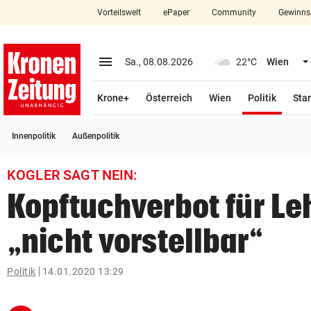
Vorteilswelt
ePaper
Community
Gewinns
close
Schließen
menu
Menü aufklappen
Sa., 08.08.2026
22°C
Wien
Abonnieren
(ausge
Krone+
Österreich
Wien
Politik
Star
account_circle
arrow_right
Anmelden
Innenpolitik
Außenpolitik
pin_drop
arrow_right
Bundesland auswäh
Wien
KOGLER SAGT NEIN:
bookmark
Merkliste
Kopftuchverbot für Le
„nicht vorstellbar“
Suchbegriff
search
eingeben
Politik
14.01.2020 13:29