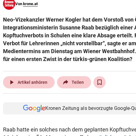
Von
krone.at
© Krone Multimedia GmbH & Co KG 2026
Muthgasse 2, 1190 Wien
Neo-Vizekanzler Werner Kogler hat dem Vorstoß von
Integrationsministerin Susanne Raab bezüglich einer
Kopftuchverbots in Schulen eine klare Absage erteilt. F
Verbot für Lehrerinnen „nicht vorstellbar“, sagte er a
Medientermins am Dienstag am Wiener Westbahnhof. 
für einen ersten Zwist in der türkis-grünen Koalition?
play_arrow
Artikel anhören
Teilen
Kronen Zeitung als bevorzugte Google-Q
Raab hatte ein solches nach dem geplanten Kopftuchve