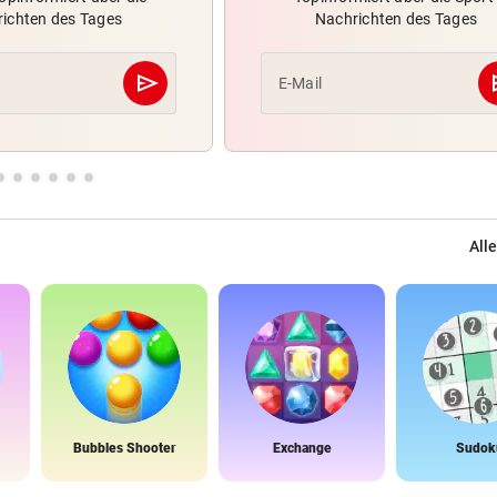
ichten des Tages
Nachrichten des Tages
send
s
E-Mail
Abschicken
Alle
Bubbles Shooter
Exchange
Sudok