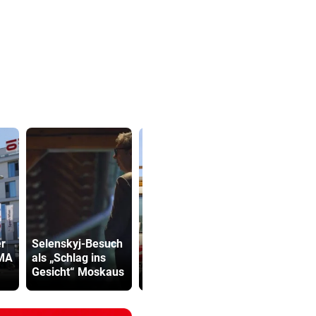
Arzt auf
Verdächtig
er
Selenskyj-Besuch
Auslandsmission:
Zahlungen 
 MA
als „Schlag ins
„Südsudan ist
Infantino-
Gesicht“ Moskaus
vergessen“
Mitarbeiter