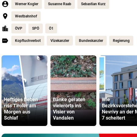
Werner Kogler
Susanne Raab
Sebastian Kurz
Westbahnhof
ÖVP
SPÖ
Ö1
Kopftuchverbot
Vizekanzler
Bundeskanzler
Regierung
Heftiges Beben
Bänke geraten
Wie
riss Tiroler am
vielerorts ins
Bezirksvorsteh
Morgen aus
Visier von
Nevrivy an der
Schlaf
Vandalen
7 scheitert