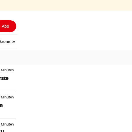
Abo
tschaft
krone.tv
Wissen
Gericht
Kolumnen
Freizeit
Reise
Ti
3 Minuten
rste
0 Minuten
en
8 Minuten