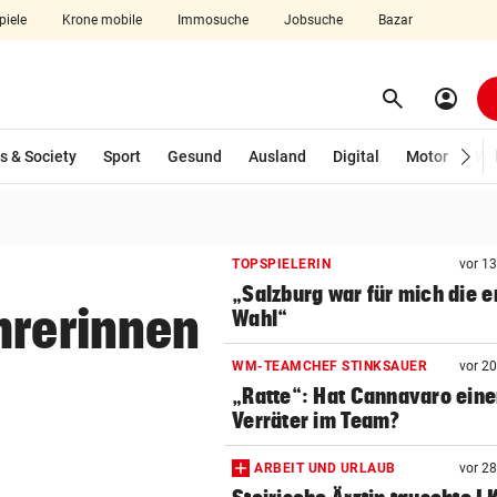
piele
Krone mobile
Immosuche
Jobsuche
Bazar
search
account_circle
Menü aufklappen
Suchen
wählt)
s & Society
Sport
Gesund
Ausland
Digital
Motor
Wir
len
TOPSPIELERIN
vor 1
„Salzburg war für mich die e
hrerinnen
Wahl“
WM-TEAMCHEF STINKSAUER
vor 2
„Ratte“: Hat Cannavaro ein
Verräter im Team?
ARBEIT UND URLAUB
vor 2