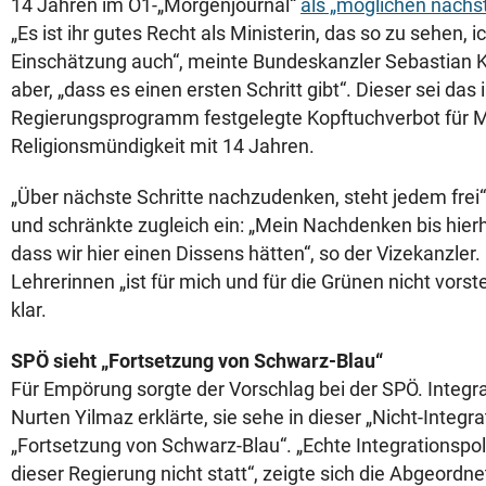
14 Jahren im Ö1-„Morgenjournal“
als „möglichen nächst
„Es ist ihr gutes Recht als Ministerin, das so zu sehen, ic
Einschätzung auch“, meinte Bundeskanzler Sebastian K
aber, „dass es einen ersten Schritt gibt“. Dieser sei das 
Regierungsprogramm festgelegte Kopftuchverbot für M
Religionsmündigkeit mit 14 Jahren.
„Über nächste Schritte nachzudenken, steht jedem frei“
und schränkte zugleich ein: „Mein Nachdenken bis hierh
dass wir hier einen Dissens hätten“, so der Vizekanzler.
Lehrerinnen „ist für mich und für die Grünen nicht vorstel
klar.
SPÖ sieht „Fortsetzung von Schwarz-Blau“
Für Empörung sorgte der Vorschlag bei der SPÖ. Integr
Nurten Yilmaz erklärte, sie sehe in dieser „Nicht-Integra
„Fortsetzung von Schwarz-Blau“. „Echte Integrationspoli
dieser Regierung nicht statt“, zeigte sich die Abgeordn