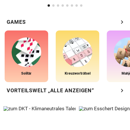
chevron_right
GAMES
Solitär
Kreuzworträtsel
Mahj
chevron_right
VORTEILSWELT „ALLE ANZEIGEN“