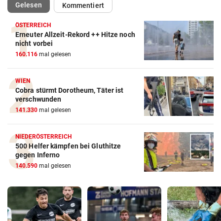
(ausgewählt)
Gelesen
Kommentiert
ÖSTERREICH
Erneuter Allzeit-Rekord ++ Hitze noch
nicht vorbei
160.116
mal gelesen
WIEN
Cobra stürmt Dorotheum, Täter ist
verschwunden
141.330
mal gelesen
NIEDERÖSTERREICH
500 Helfer kämpfen bei Gluthitze
gegen Inferno
140.590
mal gelesen