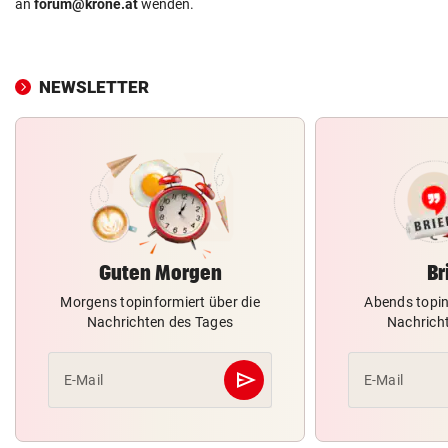
an
forum@krone.at
wenden.
NEWSLETTER
Guten Morgen
Br
Morgens topinformiert über die
Abends topin
Nachrichten des Tages
Nachrich
send
E-Mail
E-Mail
Abschicken