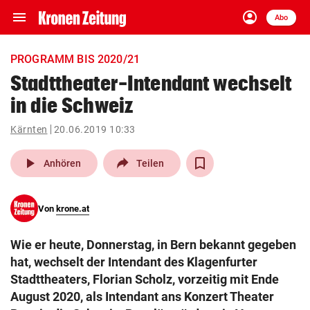
menu
account_circle
Navigation
Anmelden
Abo
close
Schließen
ein-/ausklappen
PROGRAMM BIS 2020/21
Abonnieren
Stadttheater-Intendant wechselt
in die Schweiz
account_circle
arrow_right
Anmelden
Kärnten
20.06.2019 10:33
pin_drop
arrow_right
Bundesland auswäh
Wien
play_arrow
Anhören
Teilen
bookmark
Merkliste
Von
krone.at
Suchbegriff
search
Wie er heute, Donnerstag, in Bern bekannt gegeben
eingeben
hat, wechselt der Intendant des Klagenfurter
Stadttheaters, Florian Scholz, vorzeitig mit Ende
August 2020, als Intendant ans Konzert Theater