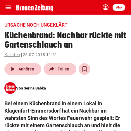
menu
account_circle
Navigation
Anmelden
Abo
close
Schließen
ein-/ausklappen
URSACHE NOCH UNGEKLÄRT
Abonnieren
Küchenbrand: Nachbar rückte mit
Gartenschlauch an
account_circle
arrow_right
Anmelden
Kärnten
25.07.2018 11:51
pin_drop
arrow_right
Bundesland auswäh
Wien
play_arrow
Anhören
Teilen
bookmark
Merkliste
Von
Serina Babka
Suchbegriff
search
Bei einem Küchenbrand in einem Lokal in
eingeben
Klagenfurt-Emmersdorf hat ein Nachbar im
wahrsten Sinn des Wortes Feuerwehr gespielt: Er
rückte mit einem Gartenschlauch an und hielt die