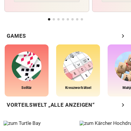
chevron_right
GAMES
Solitär
Kreuzworträtsel
Mahj
chevron_right
VORTEILSWELT „ALLE ANZEIGEN“