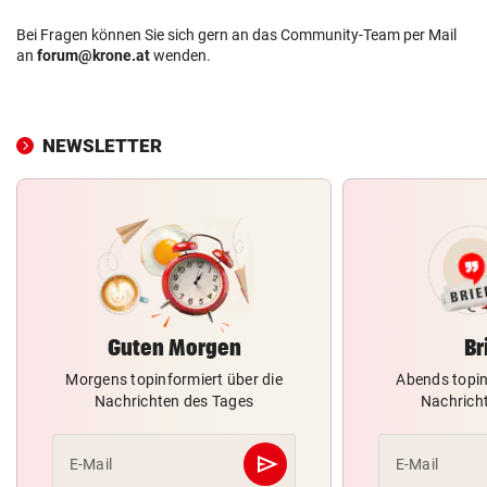
Bei Fragen können Sie sich gern an das Community-Team per Mail
an
forum@krone.at
wenden.
NEWSLETTER
Guten Morgen
Br
Morgens topinformiert über die
Abends topin
Nachrichten des Tages
Nachrich
send
E-Mail
E-Mail
Abschicken