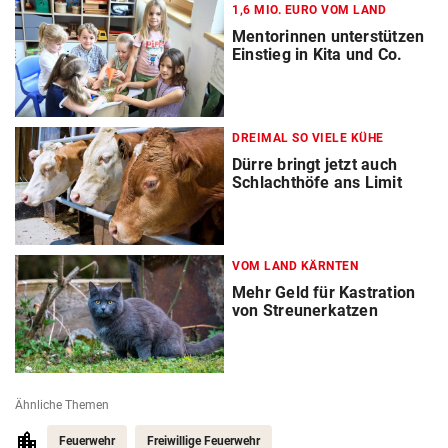
1,6 MIO. EURO VOM LAND
Mentorinnen unterstützen
Einstieg in Kita und Co.
DREIMAL SO VIELE KÜHE
Dürre bringt jetzt auch
Schlachthöfe ans Limit
VOM LAND KÄRNTEN
Mehr Geld für Kastration
von Streunerkatzen
Ähnliche Themen
Feuerwehr
Freiwillige Feuerwehr