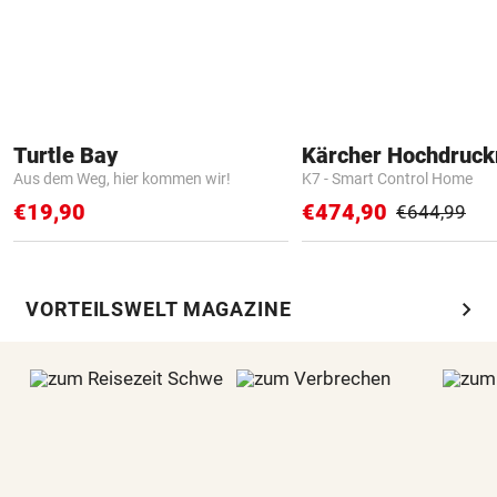
Turtle Bay
Kärcher Hochdruck
Aus dem Weg, hier kommen wir!
K7 - Smart Control Home
€19,90
€474,90
€644,99
chevron_right
VORTEILSWELT MAGAZINE