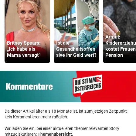
Armut:
Britney Spears:
Ist die
Kindererzieh
„Ich habe als
Gesundheitsoffen
kostet Frauen
Mama versagt“
sive ihr Geld wert?
Pension
Da dieser Artikel älter als 18 Monate ist, ist zum jetzigen Zeitpunkt
kein Kommentieren mehr möglich.
Wir laden Sie ein, bei einer aktuelleren themenrelevanten Story
mitzudiskutieren:
Themenübersicht
.