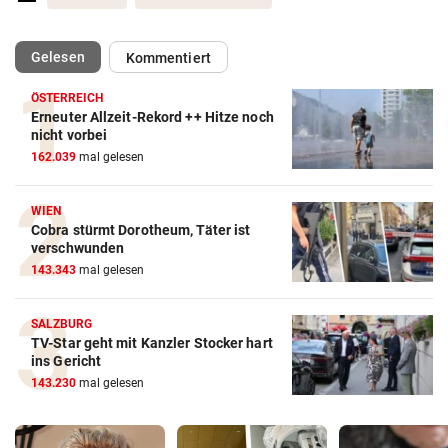
(ausgewählt)
Gelesen
Kommentiert
ÖSTERREICH
Erneuter Allzeit-Rekord ++ Hitze noch
nicht vorbei
162.039
mal gelesen
WIEN
Cobra stürmt Dorotheum, Täter ist
verschwunden
143.343
mal gelesen
SALZBURG
TV-Star geht mit Kanzler Stocker hart
ins Gericht
143.230
mal gelesen