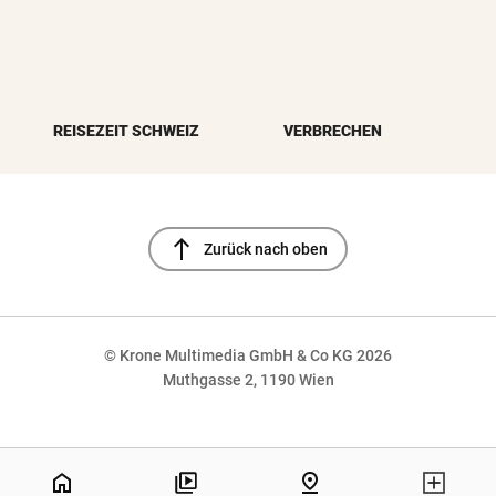
REISEZEIT SCHWEIZ
VERBRECHEN
north
Zurück nach oben
© Krone Multimedia GmbH & Co KG 2026
Muthgasse 2, 1190 Wien
NaN%
home
pin_drop