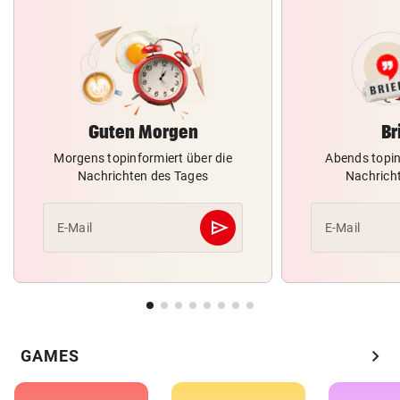
Guten Morgen
Br
Morgens topinformiert über die
Abends topin
Nachrichten des Tages
Nachrich
send
E-Mail
E-Mail
Abschicken
chevron_right
GAMES