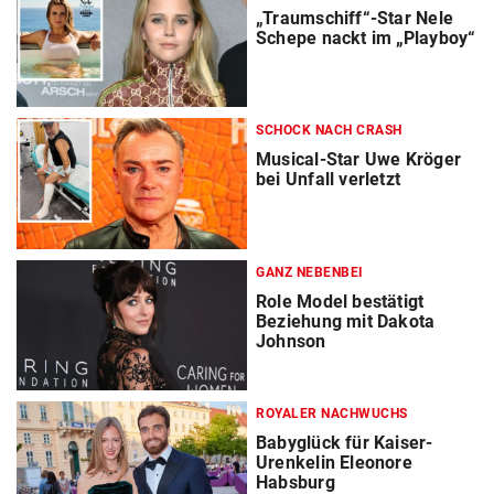
„Traumschiff“-Star Nele
Schepe nackt im „Playboy“
SCHOCK NACH CRASH
Musical-Star Uwe Kröger
bei Unfall verletzt
GANZ NEBENBEI
Role Model bestätigt
Beziehung mit Dakota
Johnson
ROYALER NACHWUCHS
Babyglück für Kaiser-
Urenkelin Eleonore
Habsburg