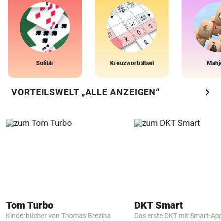
Solitär
Kreuzworträtsel
Mahj
chevron_right
VORTEILSWELT „ALLE ANZEIGEN“
Tom Turbo
DKT Smart
Kinderbücher von Thomas Brezina
Das erste DKT mit Smart-Ap