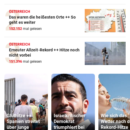
ÖSTERREICH
Das waren die heißesten Orte ++ So
geht es weiter
152.152
mal gelesen
ÖSTERREICH
Erneuter Allzeit-Rekord ++ Hitze noch
nicht vorbei
151.396
mal gelesen
Gluthitze ++
Israelkritischer
Wie sich das
Spanien streitet
Demokrat
Wetter nach d
über junge
triumphiert bei
Rekord-Hitze