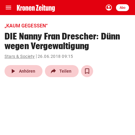
menu
account_circle
Navigation
Anmelden
Abo
close
Schließen
ein-/ausklappen
„KAUM GEGESSEN“
Abonnieren
DIE Nanny Fran Drescher: Dünn
wegen Vergewaltigung
account_circle
arrow_right
Anmelden
Stars & Society
26.06.2018 09:15
pin_drop
arrow_right
Bundesland auswäh
Wien
play_arrow
Anhören
Teilen
bookmark
Merkliste
Suchbegriff
search
eingeben