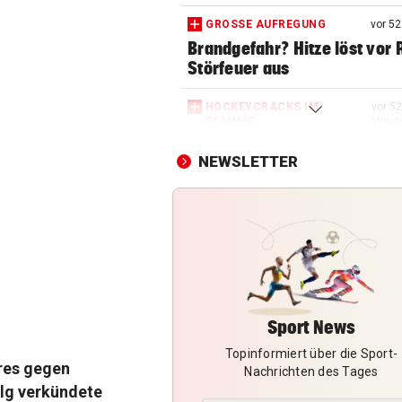
GROSSE AUFREGUNG
vor 5
Brandgefahr? Hitze löst vor 
Störfeuer aus
HOCKEYCRACKS IM
vor 52
SOMMER
Minut
Klassek ist der Jannik Sinner
NEWSLETTER
Tennis-Unterhaus
JUBEL NACH 2:1-SIEG
Geburtstagsbier als Belohnu
Austria-Kapitän
HÜRDEN-ASS BEI EM:
„Ich versuche bewusst, kein
Sport News
darum zu machen“
Topinformiert über die Sport-
res gegen
PERFEKTER ZIELEINLAUF
Nachrichten des Tages
olg verkündete
Feurstein sprintet bei