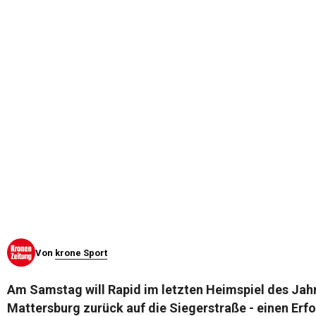
© Krone Multimedia GmbH & Co KG 2026
Muthgasse 2, 1190 Wien
Von
krone Sport
Am Samstag will Rapid im letzten Heimspiel des Jah
Mattersburg zurück auf die Siegerstraße - einen Erf