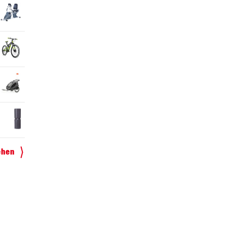
ehen
nner
„Habe das
Lange