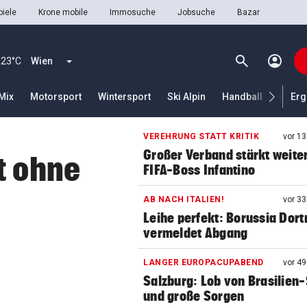
iele
Krone mobile
Immosuche
Jobsuche
Bazar
search
account_circle
Menü aufklappen
Suchen
23°C
Wien
Mix
Motorsport
Wintersport
Ski Alpin
Handball
Eisho
Erg
VEREHRUNG STATT KRITIK
vor 1
len
Großer Verband stärkt weite
t ohne
FIFA-Boss Infantino
AB NACH ITALIEN!
vor 3
Leihe perfekt: Borussia Dor
vermeldet Abgang
LANGER EUROPACUPABEND
vor 4
Salzburg: Lob von Brasilien-
und große Sorgen