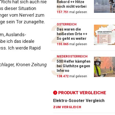
"Richi hat sich auch nie
Rekord ++ Hitze
noch nicht vorbei
us dieser Situation
Action-Cam Vergleich
157.751
mal gelesen
inger vom Nerverl zum
ZUM VERGLEICH
ge sein Tor zunagelte.
ÖSTERREICH
Das waren die
Crosstrainer Vergleich
m, Auslands-
heißesten Orte ++
ZUM VERGLEICH
So geht es weiter
abe ich das ideale
155.065
mal gelesen
ess. Ich werde Rapid
E-Bike Vergleich
ZUM VERGLEICH
NIEDERÖSTERREICH
500 Helfer kämpfen
chlager, Kronen Zeitung
Elektro-Scooter Vergleich
bei Gluthitze gegen
Inferno
ZUM VERGLEICH
138.472
mal gelesen
Ergometer Vergleich
ZUM VERGLEICH
PRODUKT VERGLEICHE
Fahrrad Test
ZUM VERGLEICH