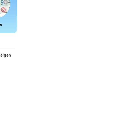
u
Snake
zeigen