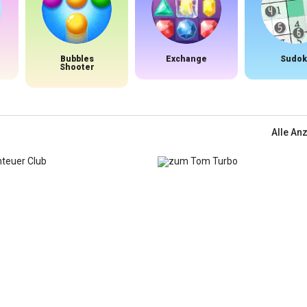
Bubbles
Exchange
Sudok
Shooter
Alle An