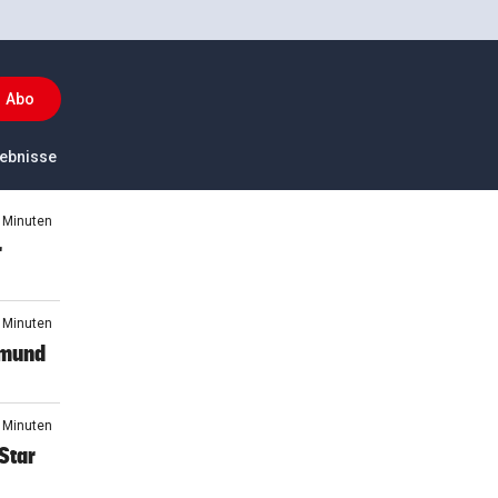
Abo
ckey
ebnisse
US-Sport
3 Minuten
r
3 Minuten
tmund
9 Minuten
Star