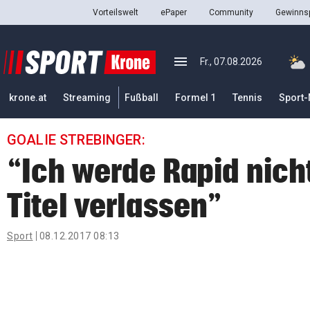
Vorteilswelt
ePaper
Community
Gewinnsp
close
Schließen
menu
Menü aufklappen
Fr., 07.08.2026
Abonnieren
krone.at
Streaming
Fußball
Formel 1
Tennis
Sport-
account_circle
arrow_right
Anmelden
GOALIE STREBINGER:
pin_drop
arrow_right
Bundesland auswäh
Wien
“Ich werde Rapid nich
bookmark
Merkliste
Titel verlassen”
Suchbegriff
Sport
08.12.2017 08:13
search
eingeben