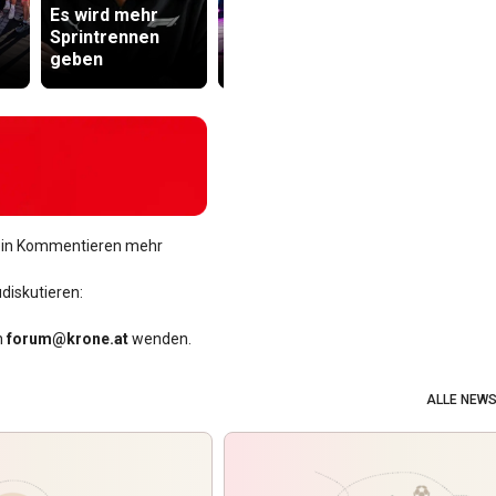
Es wird mehr
Treffen Sie die
schickte
Sprintrennen
Schlagerqueen
obszöne Bi
geben
Andrea Berg live
an Teenag
t kein Kommentieren mehr
diskutieren:
n
forum@krone.at
wenden.
ALLE NEW