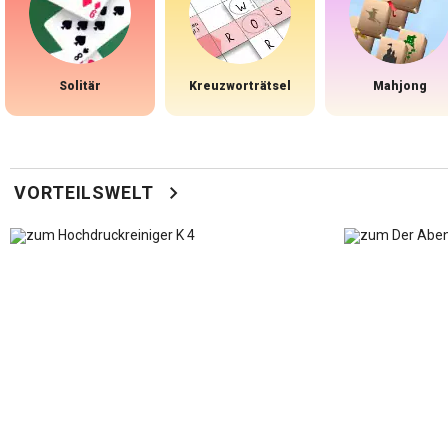
Solitär
Kreuzworträtsel
Mahjong
chevron_right
VORTEILSWELT