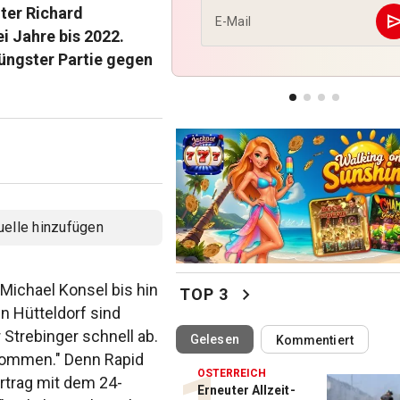
Guadeloupe-Tour zum Sieg
ter Richard
se
E-Mail
i Jahre bis 2022.
VOR DUELL GEGEN STURM
jüngster Partie gegen
Warum Hartberg schon im Tu
„scharf“ wird
AM WEG ZU OLYMPIA
„Ich war unsicher, ob ich wi
springen kann“
uelle hinzufügen
Michael Konsel bis hin
chevron_right
TOP 3
n Hütteldorf sind
r Strebinger schnell ab.
(ausgewählt)
Gelesen
Kommentiert
ekommen." Denn Rapid
ÖSTERREICH
ertrag mit dem 24-
Erneuter Allzeit-