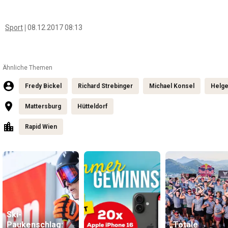
Sport
08.12.2017 08:13
Ähnliche Themen
Fredy Bickel
Richard Strebinger
Michael Konsel
Helge
Mattersburg
Hütteldorf
Rapid Wien
Ski-
Paukenschlag:
„Totale