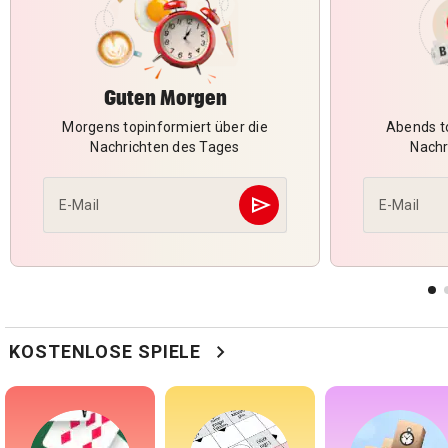
Guten Morgen
Morgens topinformiert über die
Abends to
Nachrichten des Tages
Nachr
send
E-Mail
E-Mail
Abschicken
chevron_right
KOSTENLOSE SPIELE