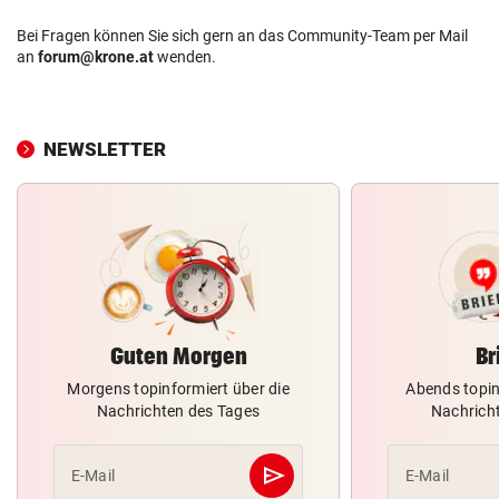
Bei Fragen können Sie sich gern an das Community-Team per Mail
an
forum@krone.at
wenden.
NEWSLETTER
Guten Morgen
Br
Morgens topinformiert über die
Abends topin
Nachrichten des Tages
Nachrich
send
E-Mail
E-Mail
Abschicken