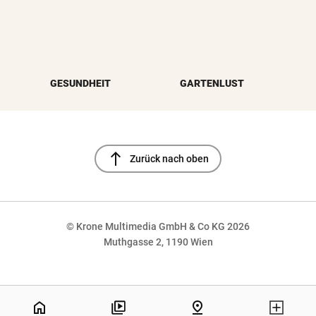
GESUNDHEIT
GARTENLUST
north
Zurück nach oben
© Krone Multimedia GmbH & Co KG 2026
Muthgasse 2, 1190 Wien
NaN%
home
pin_drop