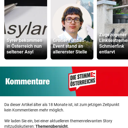
Zugezogener
Syrer bekommen
Großer Fußball-
Linksextremer
in Österreich nun
Event stand an
Schmierfink
seltener Asyl
allererster Stelle
entlarvt
Da dieser Artikel älter als 18 Monate ist, ist zum jetzigen Zeitpunkt
kein Kommentieren mehr möglich.
Wir laden Sie ein, bei einer aktuelleren themenrelevanten Story
mitzudiskutieren:
Themenübersicht
.