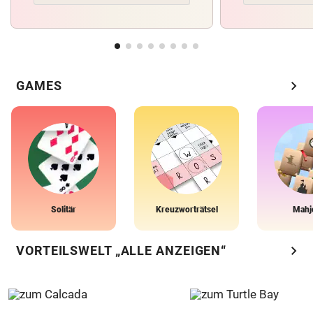
chevron_right
GAMES
Solitär
Kreuzworträtsel
Mahj
chevron_right
VORTEILSWELT „ALLE ANZEIGEN“