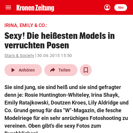
menu
account_circle
Navigation
Anmelden
Abo
close
Schließen
ein-/ausklappen
IRINA, EMILY & CO.:
Abonnieren
Sexy! Die heißesten Models in
verruchten Posen
account_circle
arrow_right
Anmelden
Stars & Society
30.06.2015 15:50
pin_drop
arrow_right
Bundesland auswäh
Wien
play_arrow
Anhören
Teilen
bookmark
Merkliste
Sie sind jung, sie sind heiß und sie sind gefragter
denn je: Rosie Huntington-Whiteley, Irina Shayk,
Suchbegriff
Emily Ratajkowski, Doutzen Kroes, Lily Aldridge und
search
eingeben
Co. Grund genug für das "W"-Magazin, die fesche
Modelriege für ein sehr anrüchiges Fotoshooting zu
vereinen. Oben gibt's die sexy Fotos zum