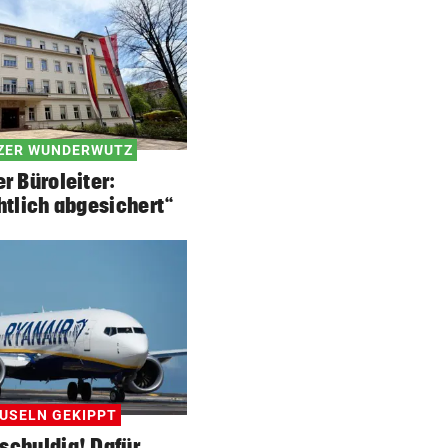
ZER WUNDERWUTZ
r Büroleiter:
htlich abgesichert“
AUSELN GEKIPPT
schuldig! Dafür