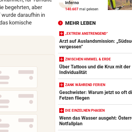
Inferno
ie begehrten, aber
Pfeifkonzert? „Habe für den 
140.607
mal gelesen
alles gegeben!“
 wurde daraufhin in
 das komische
MEHR LEBEN
LISL PERKAUS
vor ein
Wienerin stieß vor 100 Jahre
„EXTREM ANSTRENGEND“
Rekord für Ewigkeit
Arzt auf Auslandsmission: „Südsu
vergessen“
NACH FRANKFURT-WECHSEL
vor ein
ZWISCHEN HIMMEL & ERDE
Klepeisz: „Herausforderung,
Über Tattoos und die Krux mit der
ich haben wollte“
Individualität
Blutdruckmessgerät Vergleich
ANDREAS HERZOG:
vor ein
ZUM VERGLEICH
ZANK WÄHREND FERIEN
„Nur Pflicht erfüllt, brauche
Geschwister: Warum jetzt so oft d
Duschkopf Vergleich
Ausrufezeichen!“
Fetzen fliegen
ZUM VERGLEICH
VERATSCHNIG GEGEN „EX“
vor ein
DIE EINZELNEN PHASEN
Elektrische Zahnbürste Vergleich
Bullen-Ass: „Dann würde ic
Wenn das Wasser ausgeht: Österr
gegen den WAC jubeln!“
ZUM VERGLEICH
Notfallplan