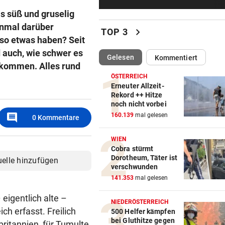
Wie Bezirksvorsteher Nevriv
s süß und gruselig
der MA 7 scheitert
inmal darüber
chevron_right
TOP 3
 so etwas haben? Seit
4933,33 € VON BLINDEM
vor ein
Grillhaus-Abzocke: Neuer N
d auch, wie schwer es
(ausgewählt)
Gelesen
Kommentiert
und weiter geht‘s
bekommen. Alles rund
ÖSTERREICH
UMBAU IM STADION
vor ein
Erneuter Allzeit-
Rekord ++ Hitze
Druck kennt die SV Ried derz
noch nicht vorbei
einzig vom Klo
comment
160.139
mal gelesen
0
Kommentare
TROTZDEM STARK BEI EM
vor ein
WIEN
Beim Spazieren am Kopf verl
Cobra stürmt
„War echt blöd“
Dorotheum, Täter ist
uelle hinzufügen
verschwunden
MARIO KUNASEK FORDERT:
vor ein
141.353
mal gelesen
Präventivhaft für Gefährder,
 eigentlich alte –
soll abschieben
NIEDERÖSTERREICH
h erfasst. Freilich
500 Helfer kämpfen
bei Gluthitze gegen
britannien, für Tumulte
HEIL KEHRT HEIM
vor ein