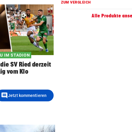
ZUM VERGLEICH
Alle Produkte ans
U IM STADION
die SV Ried derzeit
zig vom Klo
comment
Jetzt kommentieren