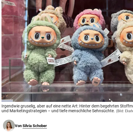
© Krone Multimedia GmbH & Co KG 2026
Muthgasse 2, 1190 Wien
Irgendwie gruselig, aber auf eine nette Art: Hinter dem begehrten Stoff
und Marketingstrategien – und tiefe menschliche Sehnsüchte.
(Bild: Eka
Von
Silvia Schober