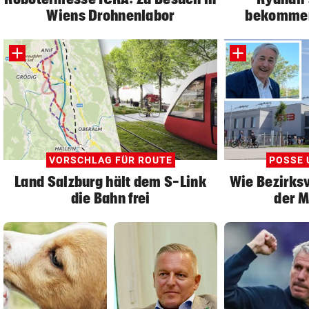
Wiens Drohnenlabor
bekommen
VORSCHLAG FÜR ROUTE
POSSE 
Land Salzburg hält dem S-Link
Wie Bezirksv
die Bahn frei
der M