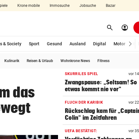
piele
Krone mobile
Immosuche
Jobsuche
Bazar
search
account_circle
Menü aufklappen
Suchen
s & Society
Sport
Gesund
Ausland
Digital
Motor
Wir
Kulinarik
Reisen & Urlaub
Wohnkrone News
Fitness
len
SKURRILES SPIEL
vor 1
Zwangspause: „Seltsam! So
m das
etwas kommt nie vor“
ewegt
FLUCH DER KARIBIK
vor 2
Rückschlag kam für „Captai
Colin“ im Zeitfahren
UEFA BESTÄTIGT:
vor 3