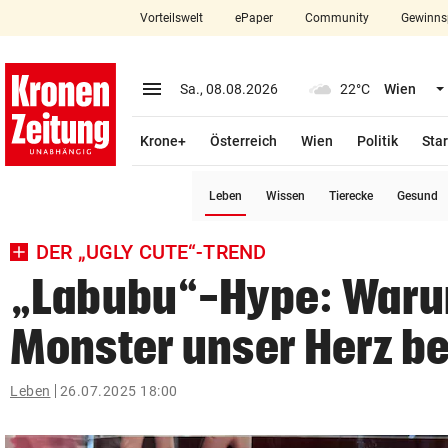
Vorteilswelt
ePaper
Community
Gewinns
close
Schließen
menu
Menü aufklappen
Sa., 08.08.2026
22°C
Wien
Abonnieren
Krone+
Österreich
Wien
Politik
Star
account_circle
arrow_right
Anmelden
(ausgewählt)
Leben
Wissen
Tierecke
Gesund
pin_drop
arrow_right
Bundesland auswäh
Wien
DER „UGLY CUTE“-TREND
bookmark
Merkliste
„Labubu“-Hype: Waru
Monster unser Herz b
Suchbegriff
search
eingeben
Leben
26.07.2025 18:00