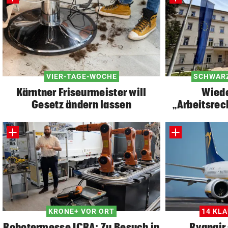
VIER-TAGE-WOCHE
SCHWAR
Kärntner Friseurmeister will
Wiede
Gesetz ändern lassen
„Arbeitsrec
KRONE+ VOR ORT
14 KL
Robotermesse ICRA: Zu Besuch in
Ryanair 