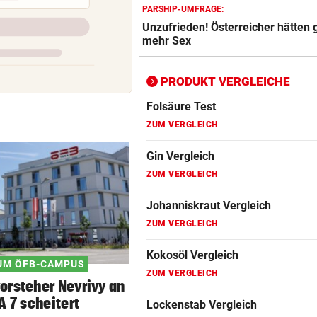
Epilierer Vergleich
„EXTREM ANSTRENGEND“
vor 
PARSHIP-UMFRAGE:
Arzt auf Auslandsmission:
Unzufrieden! Österreicher hätten 
ZUM VERGLEICH
„Südsudan ist vergessen“
mehr Sex
Fitbit Vergleich
MÜHSAME ENERGIEWENDE
vor 
ZUM VERGLEICH
PRODUKT VERGLEICHE
Heikler Kraftakt: Neue Wind
brauchen Geduld
Folsäure Test
ZUM VERGLEICH
„KRONE“-KOMMENTAR
vor 
Das Märchen der deutschen
Gin Vergleich
Autobauer
ZUM VERGLEICH
Johanniskraut Vergleich
ZUM VERGLEICH
Kokosöl Vergleich
UM ÖFB-CAMPUS
ZUM VERGLEICH
orsteher Nevrivy an
A 7 scheitert
Lockenstab Vergleich