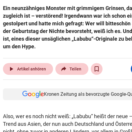
Ein neunzähniges Monster mit grimmigem Grinsen, da
zugleich ist – verstörend! Irgendwann war ich schon e
gestolpert und hatte mich gefragt: Wer will bitteschön
der Geburtstag der Nichte bevorsteht, weiß ich es. Un
ist, eines dieser unsäglichen „Labubu“-Originale zu 
um den Hype.
play_arrow
Artikel anhören
Teilen
Kronen Zeitung als bevorzugte Google-Q
Also, wer es noch nicht weiß: „Labubu“ heißt der neue –
Trend aus Asien, der nun auch Deutschland und Österreic
nicht, ohne zuvor in anderen Ländern, vor allem in Groß