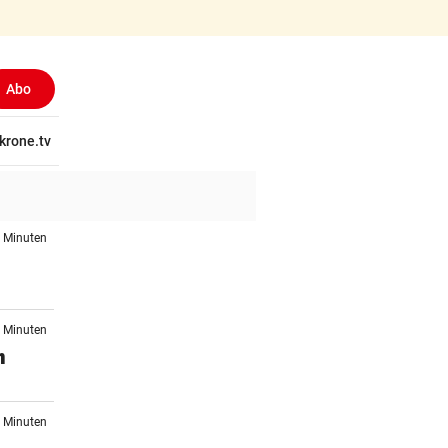
Abo
(ausgewählt)
tschaft
krone.tv
Wissen
Gericht
Kolumnen
Freizeit
Reise
Ti
4 Minuten
2 Minuten
n
5 Minuten