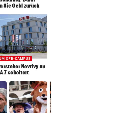
 Sie Geld zurück
UM ÖFB-CAMPUS
orsteher Nevrivy an
A 7 scheitert