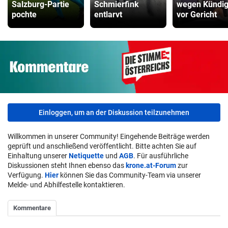
Salzburg-Partie
Schmierfink
wegen Kündi
pochte
entlarvt
vor Gericht
Einloggen, um an der Diskussion teilzunehmen
Willkommen in unserer Community! Eingehende Beiträge werden
geprüft und anschließend veröffentlicht. Bitte achten Sie auf
Einhaltung unserer
Netiquette
und
AGB
. Für ausführliche
Diskussionen steht Ihnen ebenso das
krone.at-Forum
zur
Verfügung.
Hier
können Sie das Community-Team via unserer
Melde- und Abhilfestelle kontaktieren.