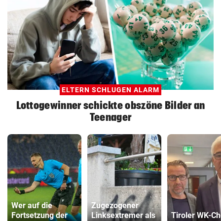
ELTERN SCHLUGEN ALARM
Lottogewinner schickte obszöne Bilder an
Teenager
Wer auf die
Zugezogener
Fortsetzung der
Linksextremer als
Tiroler WK-Ch