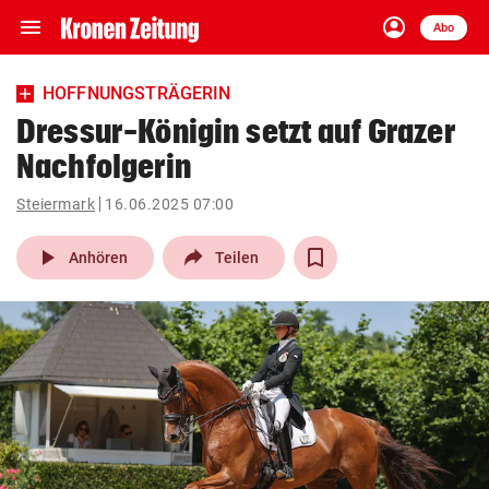
menu
account_circle
Navigation
Anmelden
Abo
close
Schließen
ein-/ausklappen
HOFFNUNGSTRÄGERIN
Abonnieren
Dressur-Königin setzt auf Grazer
Nachfolgerin
account_circle
arrow_right
Anmelden
Steiermark
16.06.2025 07:00
pin_drop
arrow_right
Bundesland auswäh
Wien
play_arrow
Anhören
Teilen
bookmark
Merkliste
Suchbegriff
search
eingeben