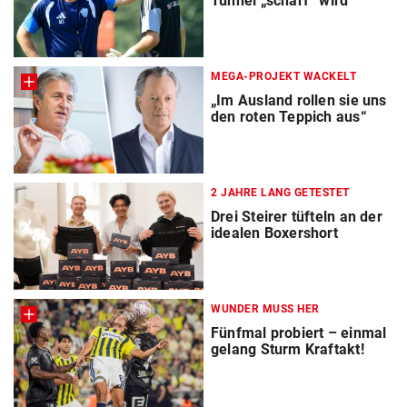
Tunnel „scharf“ wird
MEGA-PROJEKT WACKELT
„Im Ausland rollen sie uns
den roten Teppich aus“
2 JAHRE LANG GETESTET
Drei Steirer tüfteln an der
idealen Boxershort
WUNDER MUSS HER
Fünfmal probiert – einmal
gelang Sturm Kraftakt!