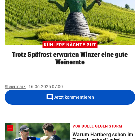
KÜHLERE NÄCHTE GUT
Trotz Späfrost erwarten Winzer eine gute
Weinernte
Steiermark
16.06.2025 07:00
comment
Jetzt kommentieren
VOR DUELL GEGEN STURM
Warum Hartberg schon im