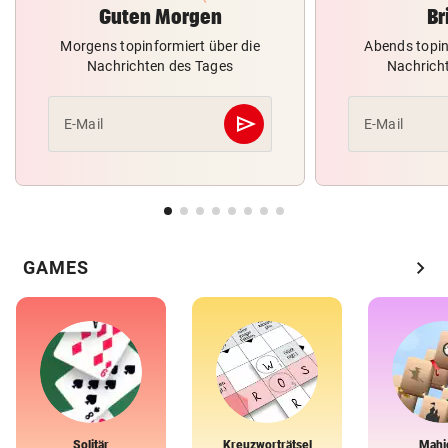
Guten Morgen
Br
Morgens topinformiert über die
Abends topin
Nachrichten des Tages
Nachrich
send
E-Mail
E-Mail
Abschicken
chevron_right
GAMES
Solitär
Kreuzworträtsel
Mahj