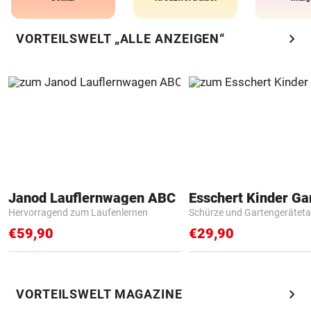
chevron_right
VORTEILSWELT „ALLE ANZEIGEN“
Janod Lauflernwagen ABC
Hervorragend zum Laufenlernen
Schürze und Gartengerätet
€59,90
€29,90
chevron_right
VORTEILSWELT MAGAZINE