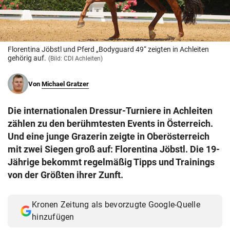
© Krone Multimedia GmbH & Co KG 2026
Muthgasse 2, 1190 Wien
Florentina Jöbstl und Pferd „Bodyguard 49“ zeigten in Achleiten
gehörig auf.
(Bild: CDI Achleiten)
Von
Michael Gratzer
Die internationalen Dressur-Turniere in Achleiten
zählen zu den berühmtesten Events in Österreich.
Und eine junge Grazerin zeigte in Oberösterreich
mit zwei Siegen groß auf: Florentina Jöbstl. Die 19-
Jährige bekommt regelmäßig Tipps und Trainings
von der Größten ihrer Zunft.
Kronen Zeitung als bevorzugte Google-Quelle
hinzufügen