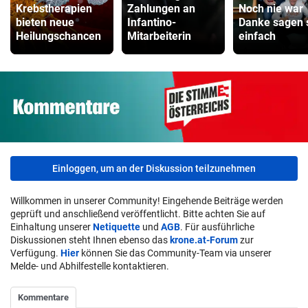
Krebstherapien
Zahlungen an
Noch nie war
Hoverboard Vergleich
bieten neue
Infantino-
Danke sagen 
Heilungschancen
Mitarbeiterin
einfach
ZUM VERGLEICH
Kinderfahrrad Vergleich
ZUM VERGLEICH
Einloggen, um an der Diskussion teilzunehmen
Willkommen in unserer Community! Eingehende Beiträge werden
geprüft und anschließend veröffentlicht. Bitte achten Sie auf
Einhaltung unserer
Netiquette
und
AGB
. Für ausführliche
Diskussionen steht Ihnen ebenso das
krone.at-Forum
zur
Verfügung.
Hier
können Sie das Community-Team via unserer
Melde- und Abhilfestelle kontaktieren.