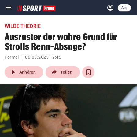
menu
account_circle
Navigation
Anmelden
Abo
close
Schließen
ein-/ausklappen
WILDE THEORIE
Abonnieren
Ausraster der wahre Grund für
Strolls Renn-Absage?
account_circle
arrow_right
Anmelden
Formel 1
06.06.2025 19:45
pin_drop
arrow_right
Bundesland auswäh
Wien
play_arrow
Anhören
Teilen
bookmark
Merkliste
Suchbegriff
search
eingeben