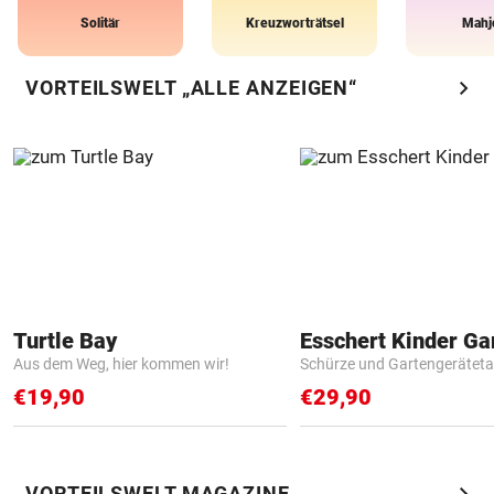
Solitär
Kreuzworträtsel
Mahj
chevron_right
VORTEILSWELT „ALLE ANZEIGEN“
Turtle Bay
Aus dem Weg, hier kommen wir!
Schürze und Gartengerätet
€19,90
€29,90
chevron_right
VORTEILSWELT MAGAZINE