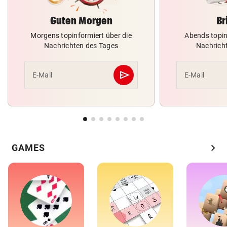
Guten Morgen
Br
Morgens topinformiert über die
Abends topin
Nachrichten des Tages
Nachrich
send
E-Mail
E-Mail
Abschicken
chevron_right
GAMES