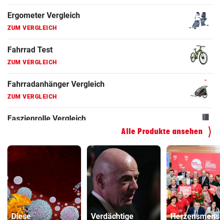
ZUM VERGLEICH
E-Bike Vergleich
ZUM VERGLEICH
Elektro-Scooter Vergleich
ZUM VERGLEICH
Ergometer Vergleich
ZUM VERGLEICH
Fahrrad Test
Alle Produkte ansehen
ZUM VERGLEICH
Fahrradanhänger Vergleich
ZUM VERGLEICH
Faszienrolle Vergleich
ZUM VERGLEICH
Diese
Verdächtige
Herzensmens