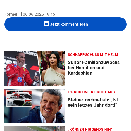
Formel 1
06.06.2025 19:45
comment
Jetzt kommentieren
SCHNAPPSCHUSS MIT HELM
Süßer Familienzuwachs
bei Hamilton und
Kardashian
F1-ROUTINIER DROHT AUS
Steiner rechnet ab: „Ist
sein letztes Jahr dort!“
„KÖNNEN NIRGENDS HIN“