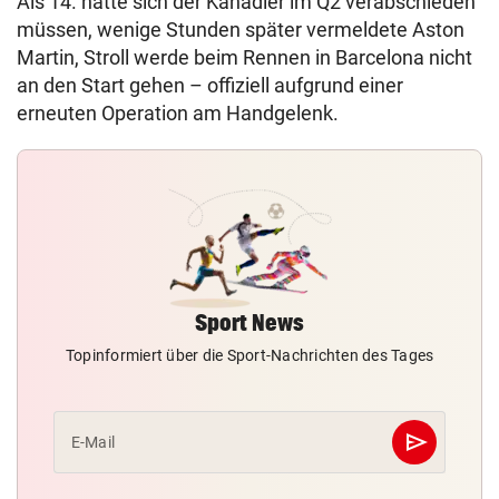
Als 14. hatte sich der Kanadier im Q2 verabschieden
müssen, wenige Stunden später vermeldete Aston
Martin, Stroll werde beim Rennen in Barcelona nicht
an den Start gehen – offiziell aufgrund einer
erneuten Operation am Handgelenk.
Sport News
Topinformiert über die Sport-Nachrichten des Tages
send
E-Mail
Abschicken