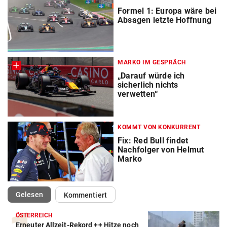
Formel 1: Europa wäre bei
Absagen letzte Hoffnung
MARKO IM GESPRÄCH
„Darauf würde ich
sicherlich nichts
verwetten“
KOMMT VON KONKURRENT
Fix: Red Bull findet
Nachfolger von Helmut
Marko
(ausgewählt)
Gelesen
Kommentiert
ÖSTERREICH
Erneuter Allzeit-Rekord ++ Hitze noch