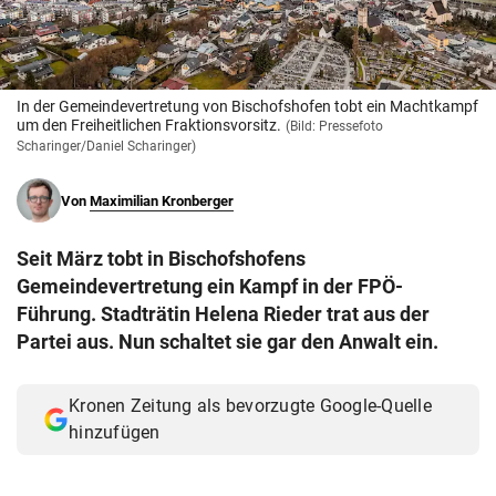
© Krone Multimedia GmbH & Co KG 2026
Muthgasse 2, 1190 Wien
In der Gemeindevertretung von Bischofshofen tobt ein Machtkampf
um den Freiheitlichen Fraktionsvorsitz.
(Bild: Pressefoto
Scharinger/Daniel Scharinger)
Von
Maximilian Kronberger
Seit März tobt in Bischofshofens
Gemeindevertretung ein Kampf in der FPÖ-
Führung. Stadträtin Helena Rieder trat aus der
Partei aus. Nun schaltet sie gar den Anwalt ein.
Kronen Zeitung als bevorzugte Google-Quelle
hinzufügen