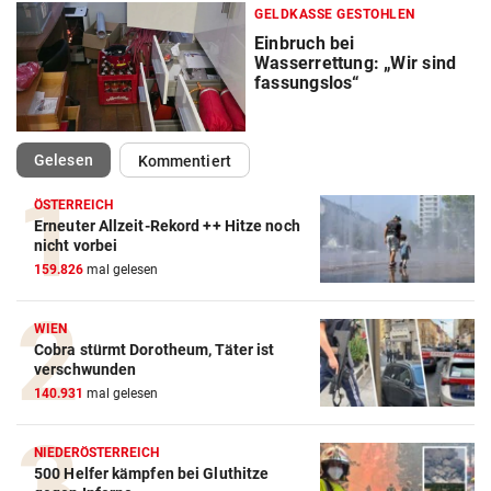
GELDKASSE GESTOHLEN
Einbruch bei
Wasserrettung: „Wir sind
fassungslos“
(ausgewählt)
Gelesen
Kommentiert
ÖSTERREICH
Erneuter Allzeit-Rekord ++ Hitze noch
nicht vorbei
159.826
mal gelesen
WIEN
Cobra stürmt Dorotheum, Täter ist
verschwunden
140.931
mal gelesen
NIEDERÖSTERREICH
500 Helfer kämpfen bei Gluthitze