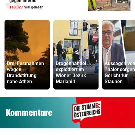
gegen Inferno
140.327
mal gelesen
Drei Festnahmen
Drogenhandel
Aussagen vo
wegen
explodiert im
Thaler sorgen
Brandstiftung
Wiener Bezirk
Gericht für
nahe Athen
Mariahilf
Staunen