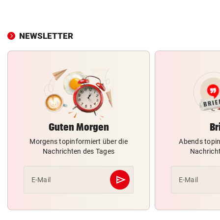
NEWSLETTER
Guten Morgen
Br
Morgens topinformiert über die
Abends topin
Nachrichten des Tages
Nachrich
send
E-Mail
E-Mail
Abschicken