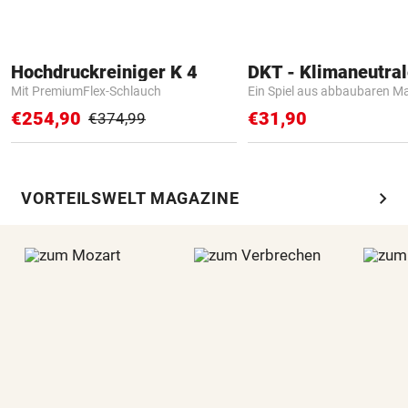
Hochdruckreiniger K 4
Mit PremiumFlex-Schlauch
Ein Spiel aus abbaubaren Ma
€254,90
€31,90
€374,99
chevron_right
VORTEILSWELT MAGAZINE