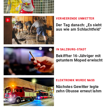
VERHEERENDE UNWETTER
Der Tag danach: „Es sieht
aus wie am Schlachtfeld“
IN SALZBURG-STADT
Bekiffter 16-Jähriger mit
getuntem Moped erwischt
ELEKTRONIK WURDE NASS
Nächstes Gewitter legte
zehn Obusse erneut lahm