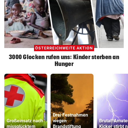
ÖSTERREICHWEITE AKTION
3000 Glocken rufen uns: Kinder sterben an
Hunger
Drei Festnahmen
Großeinsatz nach
wegen
Brutal! Amate
missglücktem
Brandstiftung
Kicker stirbt 