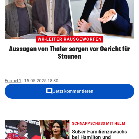
WK-LEITER RAUSGEWORFEN
Aussagen von Thaler sorgen vor Gericht für
Staunen
Formel 1
15.05.2025 18:30
comment
Jetzt kommentieren
SCHNAPPSCHUSS MIT HELM
Süßer Familienzuwachs
bei Hamilton und