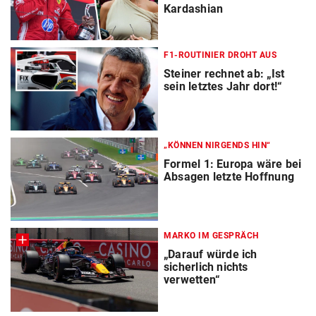
Kardashian
F1-ROUTINIER DROHT AUS
Steiner rechnet ab: „Ist
sein letztes Jahr dort!“
„KÖNNEN NIRGENDS HIN“
Formel 1: Europa wäre bei
Absagen letzte Hoffnung
MARKO IM GESPRÄCH
„Darauf würde ich
sicherlich nichts
verwetten“