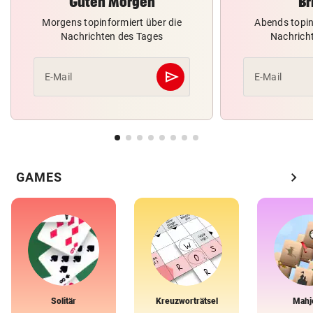
Guten Morgen
Br
Morgens topinformiert über die
Abends topin
Nachrichten des Tages
Nachrich
send
E-Mail
E-Mail
Abschicken
chevron_right
GAMES
Solitär
Kreuzworträtsel
Mahj