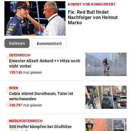
KOMMT VON KONKURRENT
Fix: Red Bull findet
Nachfolger von Helmut
Marko
(ausgewählt)
Gelesen
Kommentiert
ÖSTERREICH
Erneuter Allzeit-Rekord ++ Hitze noch
nicht vorbei
159.740
mal gelesen
Action-Cam Vergleich
WIEN
ZUM VERGLEICH
Cobra stürmt Dorotheum, Täter ist
verschwunden
Crosstrainer Vergleich
140.797
mal gelesen
ZUM VERGLEICH
NIEDERÖSTERREICH
E-Bike Vergleich
500 Helfer kämpfen bei Gluthitze
ZUM VERGLEICH