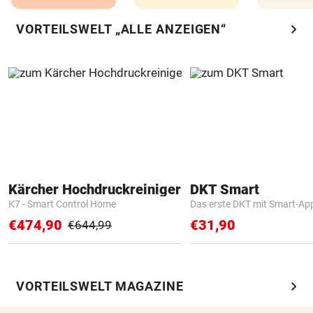
chevron_right
VORTEILSWELT „ALLE ANZEIGEN“
Kärcher Hochdruckreiniger
DKT Smart
K7 - Smart Control Home
Das erste DKT mit Smart-Ap
€474,90
€31,90
€644,99
chevron_right
VORTEILSWELT MAGAZINE