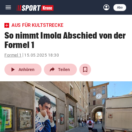
menu
account_circle
Navigation
Anmelden
Abo
close
Schließen
ein-/ausklappen
AUS FÜR KULTSTRECKE
Abonnieren
So nimmt Imola Abschied von der
Formel 1
account_circle
arrow_right
Anmelden
Formel 1
15.05.2025 18:30
pin_drop
arrow_right
Bundesland auswäh
Wien
play_arrow
Anhören
Teilen
bookmark
Merkliste
Suchbegriff
search
eingeben