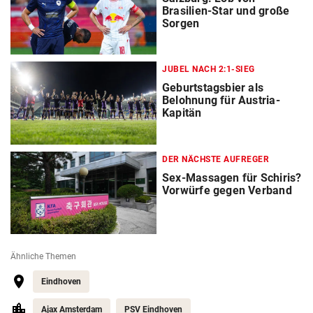
Brasilien-Star und große
Sorgen
JUBEL NACH 2:1-SIEG
Geburtstagsbier als
Belohnung für Austria-
Kapitän
DER NÄCHSTE AUFREGER
Sex-Massagen für Schiris?
Vorwürfe gegen Verband
Ähnliche Themen
Eindhoven
Ajax Amsterdam
PSV Eindhoven