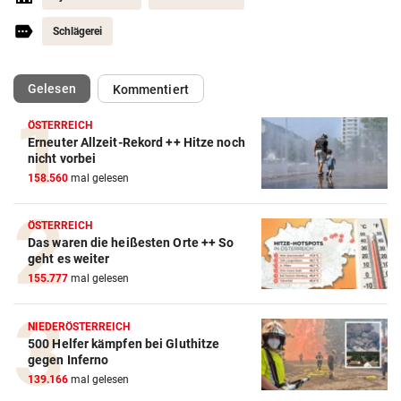
Schlägerei
(ausgewählt)
Gelesen
Kommentiert
ÖSTERREICH
Erneuter Allzeit-Rekord ++ Hitze noch
Action-Cam Vergleich
nicht vorbei
158.560
mal gelesen
ZUM VERGLEICH
Crosstrainer Vergleich
ÖSTERREICH
Das waren die heißesten Orte ++ So
ZUM VERGLEICH
geht es weiter
155.777
mal gelesen
E-Bike Vergleich
ZUM VERGLEICH
NIEDERÖSTERREICH
500 Helfer kämpfen bei Gluthitze
Elektro-Scooter Vergleich
gegen Inferno
ZUM VERGLEICH
139.166
mal gelesen