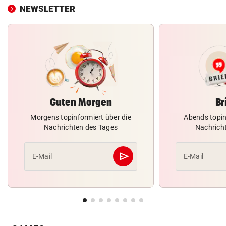
NEWSLETTER
Guten Morgen
Br
Morgens topinformiert über die
Abends topin
Nachrichten des Tages
Nachrich
send
E-Mail
E-Mail
Abschicken