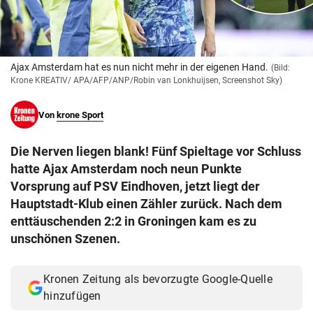
© Krone Multimedia GmbH & Co KG 2026
Muthgasse 2, 1190 Wien
Ajax Amsterdam hat es nun nicht mehr in der eigenen Hand.
(Bild:
Krone KREATIV/ APA/AFP/ANP/Robin van Lonkhuijsen, Screenshot Sky)
Von
krone Sport
Die Nerven liegen blank! Fünf Spieltage vor Schluss
hatte Ajax Amsterdam noch neun Punkte
Vorsprung auf PSV Eindhoven, jetzt liegt der
Hauptstadt-Klub einen Zähler zurück. Nach dem
enttäuschenden 2:2 in Groningen kam es zu
unschönen Szenen.
Kronen Zeitung als bevorzugte Google-Quelle
hinzufügen