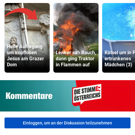
Helle Aufregung
um kopflosen
Lenker sah Rauch,
Rätsel um in 
Jesus am Grazer
dann ging Traktor
ertrunkenes
Dom
in Flammen auf
Mädchen (3)
Einloggen, um an der Diskussion teilzunehmen