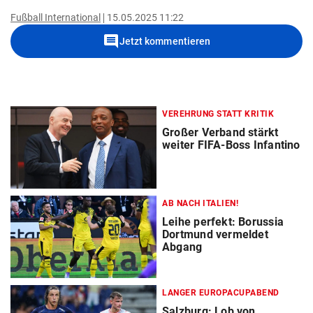
Fußball International
15.05.2025 11:22
comment
Jetzt kommentieren
VEREHRUNG STATT KRITIK
Großer Verband stärkt
weiter FIFA-Boss Infantino
AB NACH ITALIEN!
Leihe perfekt: Borussia
Dortmund vermeldet
Abgang
LANGER EUROPACUPABEND
Salzburg: Lob von