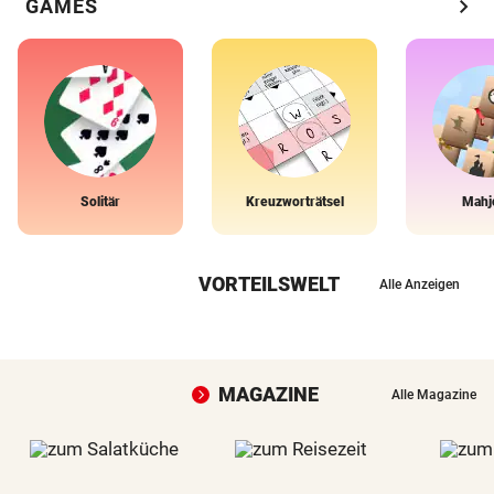
chevron_right
GAMES
Solitär
Kreuzworträtsel
Mahj
VORTEILSWELT
Alle Anzeigen
MAGAZINE
Alle Magazine