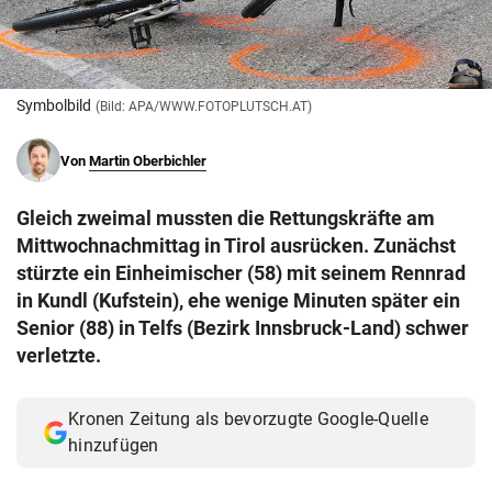
© Krone Multimedia GmbH & Co KG 2026
Muthgasse 2, 1190 Wien
Symbolbild
(Bild: APA/WWW.FOTOPLUTSCH.AT)
Von
Martin Oberbichler
Gleich zweimal mussten die Rettungskräfte am
Mittwochnachmittag in Tirol ausrücken. Zunächst
stürzte ein Einheimischer (58) mit seinem Rennrad
in Kundl (Kufstein), ehe wenige Minuten später ein
Senior (88) in Telfs (Bezirk Innsbruck-Land) schwer
verletzte.
Kronen Zeitung als bevorzugte Google-Quelle
hinzufügen