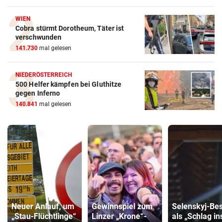
WIEN
Cobra stürmt Dorotheum, Täter ist
verschwunden
141.730
mal gelesen
NIEDERÖSTERREICH
500 Helfer kämpfen bei Gluthitze
gegen Inferno
140.841
mal gelesen
Neuer Anlauf, um
Gewinnspiel zum
Selenskyj-Be
„Stau-Flüchtlinge“
Linzer „Krone“-
als „Schlag in