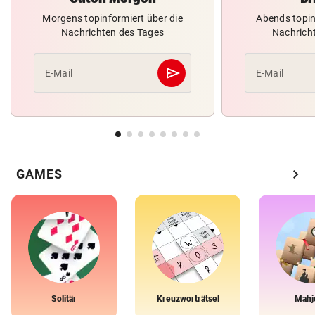
Morgens topinformiert über die
Abends topin
Nachrichten des Tages
Nachrich
send
E-Mail
E-Mail
Abschicken
chevron_right
GAMES
Solitär
Kreuzworträtsel
Mahj