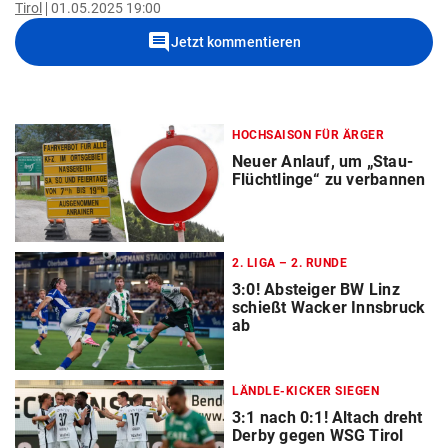
Tirol
01.05.2025 19:00
comment
Jetzt kommentieren
HOCHSAISON FÜR ÄRGER
Neuer Anlauf, um „Stau-
Flüchtlinge“ zu verbannen
2. LIGA – 2. RUNDE
3:0! Absteiger BW Linz
schießt Wacker Innsbruck
ab
LÄNDLE-KICKER SIEGEN
3:1 nach 0:1! Altach dreht
Derby gegen WSG Tirol