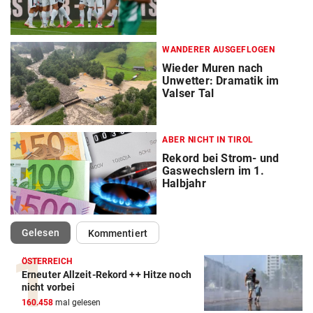
WANDERER AUSGEFLOGEN
Wieder Muren nach
Unwetter: Dramatik im
Valser Tal
ABER NICHT IN TIROL
Rekord bei Strom- und
Gaswechslern im 1.
Halbjahr
(ausgewählt)
Gelesen
Kommentiert
ÖSTERREICH
Erneuter Allzeit-Rekord ++ Hitze noch
nicht vorbei
160.458
mal gelesen