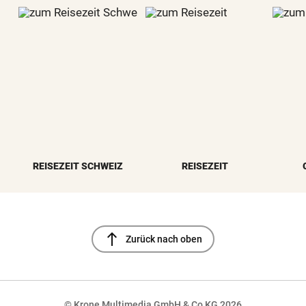
REISEZEIT SCHWEIZ
REISEZEIT
north
Zurück nach oben
© Krone Multimedia GmbH & Co KG 2026