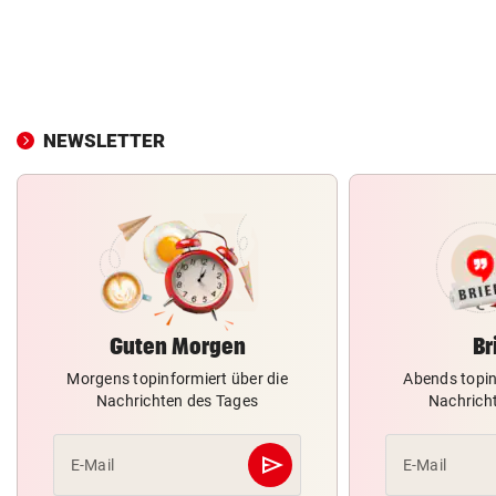
NEWSLETTER
Guten Morgen
Br
Morgens topinformiert über die
Abends topin
Nachrichten des Tages
Nachrich
send
E-Mail
E-Mail
Abschicken