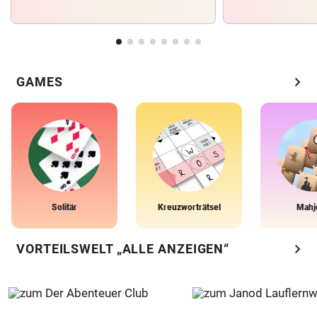
chevron_right
GAMES
Solitär
Kreuzworträtsel
Mahj
chevron_right
VORTEILSWELT „ALLE ANZEIGEN“