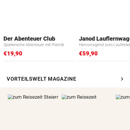
Der Abenteuer Club
Janod Lauflernwa
Spielerische Abenteuer mit Piatnik
Hervorragend zum Laufenle
€19,90
€59,90
chevron_right
VORTEILSWELT MAGAZINE