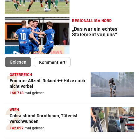
REGIONALLIGA NORD
„Das war ein echtes
Statement von uns“
(ausgewählt)
Gelesen
Kommentiert
ÖSTERREICH
Erneuter Allzeit-Rekord ++ Hitze noch
nicht vorbei
160.718
mal gelesen
WIEN
Cobra stürmt Dorotheum, Täter ist
verschwunden
142.097
mal gelesen