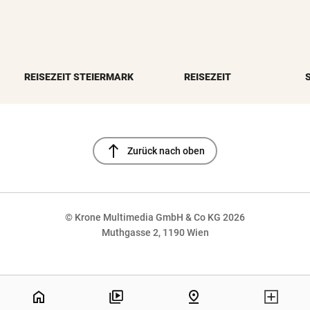
REISEZEIT STEIERMARK
REISEZEIT
north
Zurück nach oben
© Krone Multimedia GmbH & Co KG 2026
Muthgasse 2, 1190 Wien
NaN%
home
pin_drop