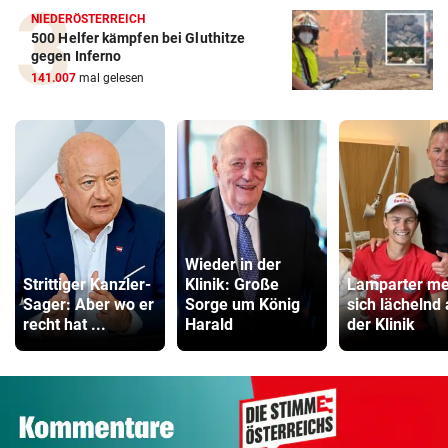
NIEDERÖSTERREICH
500 Helfer kämpfen bei Gluthitze
gegen Inferno
141.007
mal gelesen
Wieder in der
Strittiger Kanzler-
Klinik: Große
Lamparter me
Sager: Aber wo er
Sorge um König
sich lächelnd
recht hat ...
Harald
der Klinik