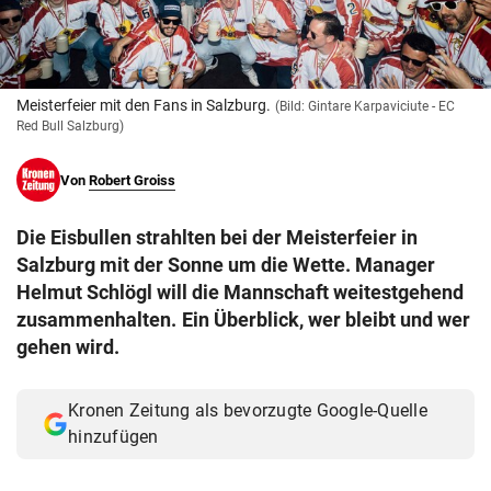
© Krone Multimedia GmbH & Co KG 2026
Muthgasse 2, 1190 Wien
Meisterfeier mit den Fans in Salzburg.
(Bild: Gintare Karpaviciute - EC
Red Bull Salzburg)
Von
Robert Groiss
Die Eisbullen strahlten bei der Meisterfeier in
Salzburg mit der Sonne um die Wette. Manager
Helmut Schlögl will die Mannschaft weitestgehend
zusammenhalten. Ein Überblick, wer bleibt und wer
gehen wird.
Kronen Zeitung als bevorzugte Google-Quelle
hinzufügen