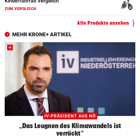
Fahrrad Test
ZUM VERGLEICH
Alle Produkte ansehen
MEHR KRONE+ ARTIKEL
Fahrradanhänger Vergleich
ZUM VERGLEICH
Faszienrolle Vergleich
ZUM VERGLEICH
Hoverboard Vergleich
ZUM VERGLEICH
Kinderfahrrad Vergleich
ZUM VERGLEICH
IV-PRÄSIDENT AUS NÖ
„Das Leugnen des Klimawandels ist
verrückt“