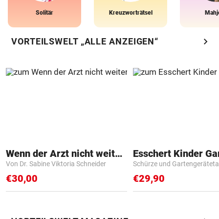
Solitär
Kreuzworträtsel
Mahj
chevron_right
VORTEILSWELT „ALLE ANZEIGEN“
Wenn der Arzt nicht weiter weiß
Von Dr. Sabine Viktoria Schneider
Schürze und Gartengerätet
€30,00
€29,90