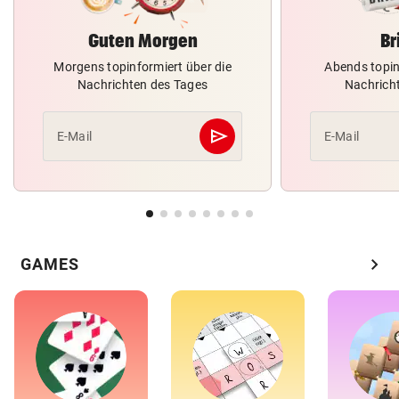
Guten Morgen
Br
Morgens topinformiert über die
Abends topin
Nachrichten des Tages
Nachrich
send
E-Mail
E-Mail
Abschicken
chevron_right
GAMES