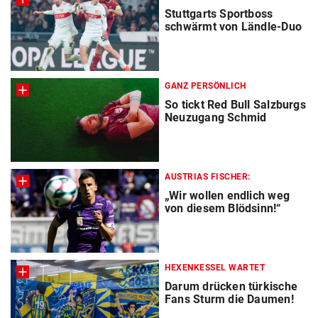
Stuttgarts Sportboss
schwärmt von Ländle-Duo
GANZ PERSÖNLICH
So tickt Red Bull Salzburgs
Neuzugang Schmid
AUSTRIAS FISCHER:
„Wir wollen endlich weg
von diesem Blödsinn!“
HEXENKESSEL WARTET
Darum drücken türkische
Fans Sturm die Daumen!