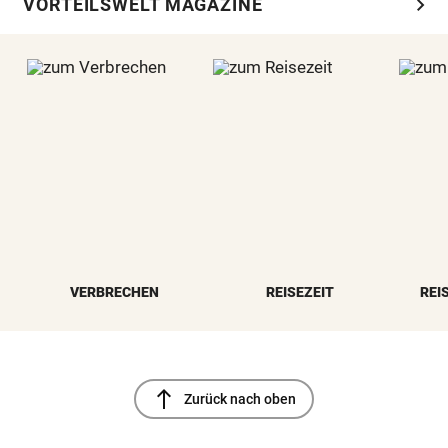
chevron_right
VORTEILSWELT MAGAZINE
VERBRECHEN
REISEZEIT
REI
north
Zurück nach oben