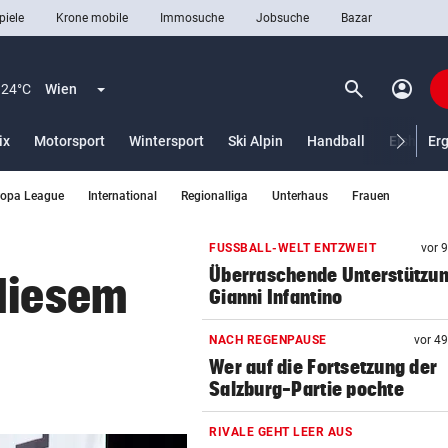
piele
Krone mobile
Immosuche
Jobsuche
Bazar
search
account_circle
Menü aufklappen
Suchen
24°C
Wien
ix
Motorsport
Wintersport
Ski Alpin
Handball
Eishocke
Er
ropa League
International
Regionalliga
Unterhaus
Frauen
len
FUSSBALL-WELT ENTZWEIT
vor 
Überraschende Unterstützun
 diesem
Gianni Infantino
NACH REGENPAUSE
vor 4
Wer auf die Fortsetzung der
Salzburg-Partie pochte
RIVALE GEHT LEER AUS