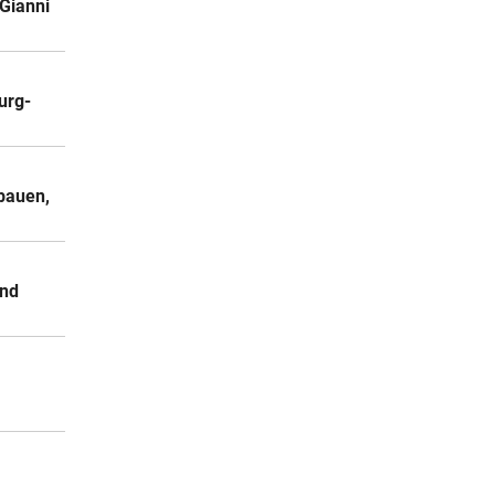
Gianni
urg-
bauen,
und
r