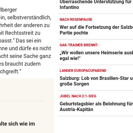
Überraschende Unterstützung für 
Infantino
rlberger
n, selbstverständlich,
NACH REGENPAUSE
ehrheit der anderen zu
Wer auf die Fortsetzung der Salzb
t Rechtsstreit zu
Partie pochte
asst.“ Das sei ein
GAK-TRAINER BRENNT:
ne und dürfe es nicht
„Wir wollen unsere Heimserie aus
acht seine Sache ganz
egal wie!“
, es braucht zudem
hgreift.“
LANGER EUROPACUPABEND
Salzburg: Lob von Brasilien-Star 
große Sorgen
JUBEL NACH 2:1-SIEG
Geburtstagsbier als Belohnung fü
Austria-Kapitän
lte sich wie im