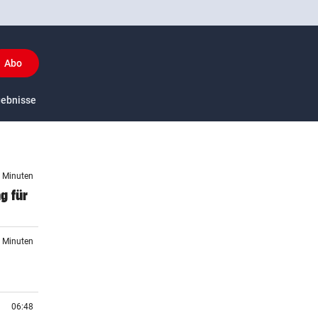
Abo
y
gebnisse
US-Sport
9 Minuten
g für
9 Minuten
06:48