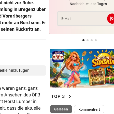
 nicht zur Ruhe.
Nachrichten des Tages
Leihe perfekt: Borussia Dor
mlung in Bregenz über
vermeldet Abgang
d Vorarlbergers
se
E-Mail
 mehr an Bord sein. Er
LANGER EUROPACUPABEND
einen Rücktritt an.
Salzburg: Lob von Brasilien-
und große Sorgen
GROSSE AUFREGUNG
Brandgefahr? Hitze löst vor 
Störfeuer aus
uelle hinzufügen
 waren ganz, ganz
 dem Ansehen des ÖFB
chevron_right
TOP 3
nt Horst Lumper in
lt, dass die aktuelle
(ausgewählt)
Gelesen
Kommentiert