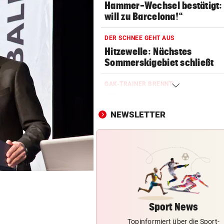
Hammer-Wechsel bestätigt: 
will zu Barcelona!“
DER SCHNEE GEHT AUS
Hitzewelle: Nächstes
Sommerskigebiet schließt
GAK-TRAINER BRENNT:
„Wir wollen unsere Heimseri
ausbauen, egal wie!“
NEWSLETTER
NACH HARTEM KAMPF
Erstmals seit April: Schwärzl
Viertelfinale
VEREHRUNG STATT KRITIK
Großer Verband stärkt weite
FIFA-Boss Infantino
Sport News
Topinformiert über die Sport-
AB NACH ITALIEN!