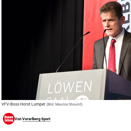
© Krone Multimedia GmbH & Co KG 2026
Muthgasse 2, 1190 Wien
VFV-Boss Horst Lumper
(Bild: Maurice Shourot)
Von
Vorarlberg Sport