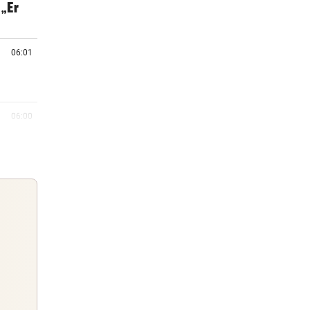
„Er
06:01
06:00
e
05:55
er im
05:38
Guten Morgen
r
Morgens topinformiert über die
Nachrichten des Tages
05:19