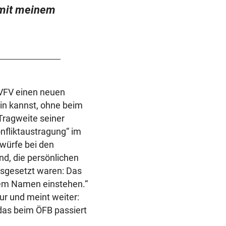
t mit meinem
 VFV einen neuen
ein kannst, ohne beim
Tragweite seiner
nfliktaustragung“ im
rwürfe bei den
ind, die persönlichen
usgesetzt waren: Das
inem Namen einstehen.“
ur und meint weiter:
 das beim ÖFB passiert