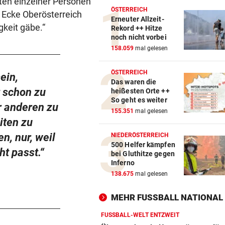
lten einzelner Personen
ÖSTERREICH
r Ecke Oberösterreich
Erneuter Allzeit-
gkeit gäbe.“
Rekord ++ Hitze
noch nicht vorbei
158.059
mal gelesen
ÖSTERREICH
ein,
Das waren die
t schon zu
heißesten Orte ++
So geht es weiter
r anderen zu
155.351
mal gelesen
iten zu
n, nur, weil
NIEDERÖSTERREICH
500 Helfer kämpfen
t passt.“
bei Gluthitze gegen
Inferno
138.675
mal gelesen
MEHR FUSSBALL NATIONAL
FUSSBALL-WELT ENTZWEIT