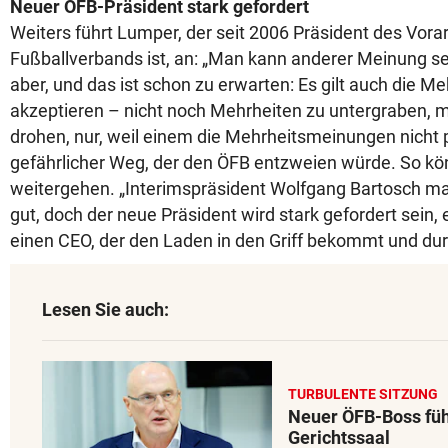
Neuer ÖFB-Präsident stark gefordert
Weiters führt Lumper, der seit 2006 Präsident des Vora
Fußballverbands ist, an: „Man kann anderer Meinung sei
aber, und das ist schon zu erwarten: Es gilt auch die M
akzeptieren – nicht noch Mehrheiten zu untergraben, mi
drohen, nur, weil einem die Mehrheitsmeinungen nicht p
gefährlicher Weg, der den ÖFB entzweien würde. So kön
weitergehen. „Interimspräsident Wolfgang Bartosch m
gut, doch der neue Präsident wird stark gefordert sein
einen CEO, der den Laden in den Griff bekommt und durc
Lesen Sie auch:
TURBULENTE SITZUNG
Neuer ÖFB-Boss füh
Gerichtssaal