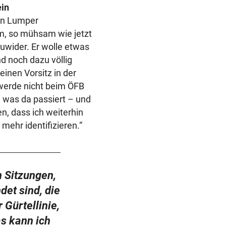
ein
gen Lumper
m, so mühsam wie jetzt
uwider. Er wolle etwas
d noch dazu völlig
inen Vorsitz in der
 werde nicht beim ÖFB
, was da passiert – und
, dass ich weiterhin
mehr identifizieren.“
 Sitzungen,
det sind, die
 Gürtellinie,
s kann ich