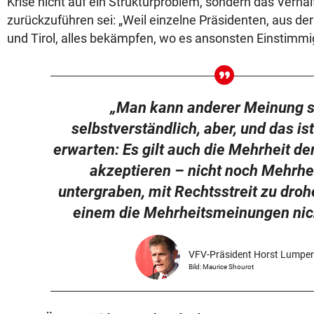
Krise nicht auf ein Strukturproblem, sondern das Verha
zurückzuführen sei: „Weil einzelne Präsidenten, aus de
und Tirol, alles bekämpfen, wo es ansonsten Einstimmi
„Man kann anderer Meinung s
selbstverständlich, aber, und das is
erwarten: Es gilt auch die Mehrheit de
akzeptieren – nicht noch Mehrhe
untergraben, mit Rechtsstreit zu drohe
einem die Mehrheitsmeinungen nich
VFV-Präsident Horst Lumper
Bild: Maurice Shourot