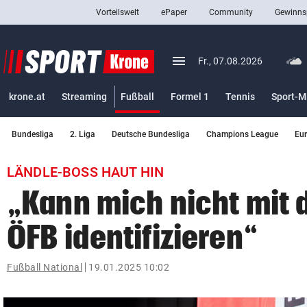
Vorteilswelt
ePaper
Community
Gewinns
close
Schließen
menu
Menü aufklappen
Fr., 07.08.2026
Abonnieren
(ausgewählt)
krone.at
Streaming
Fußball
Formel 1
Tennis
Sport-M
account_circle
arrow_right
Anmelden
Bundesliga
2. Liga
Deutsche Bundesliga
Champions League
Eu
pin_drop
arrow_right
Bundesland auswäh
Wien
LÄNDLE-BOSS HAUT HIN
bookmark
Merkliste
„Kann mich nicht mit
ÖFB identifizieren“
Suchbegriff
search
eingeben
Fußball National
19.01.2025 10:02