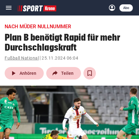
menu
account_circle
Navigation
Anmelden
Abo
close
Schließen
ein-/ausklappen
NACH MÜDER NULLNUMMER
Abonnieren
Plan B benötigt Rapid für mehr
Durchschlagskraft
account_circle
arrow_right
Anmelden
Fußball National
25.11.2024 06:04
pin_drop
arrow_right
Bundesland auswäh
Wien
play_arrow
Anhören
Teilen
bookmark
Merkliste
Suchbegriff
search
eingeben