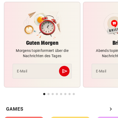
Guten Morgen
Br
Morgens topinformiert über die
Abends topin
Nachrichten des Tages
Nachrich
send
E-Mail
E-Mail
Abschicken
chevron_right
GAMES