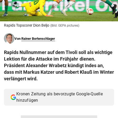
© Krone Multimedia GmbH & Co KG 2026
Muthgasse 2, 1190 Wien
Rapids Topscorer Dion Beljo
(Bild: GEPA pictures)
Von
Rainer Bortenschlager
Rapids Nullnummer auf dem Tivoli soll als wichtige
Lektion für die Attacke im Frühjahr dienen.
Präsident Alexander Wrabetz kündigt indes an,
dass mit Markus Katzer und Robert Klauß im Winter
verlängert wird.
Kronen Zeitung als bevorzugte Google-Quelle
hinzufügen