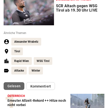
SCR Altach gegen WSG
Tirol ab 19.30 Uhr LIVE
Ähnliche Themen
Alexander Wrabetz
Tirol
Rapid Wien
WSG Tirol
Attacke
Winter
(ausgewählt)
Gelesen
Kommentiert
ÖSTERREICH
Erneuter Allzeit-Rekord ++ Hitze noch
Action-Cam Vergleich
nicht vorbei