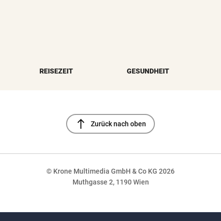
REISEZEIT
GESUNDHEIT
north
Zurück nach oben
© Krone Multimedia GmbH & Co KG 2026
Muthgasse 2, 1190 Wien
NaN%