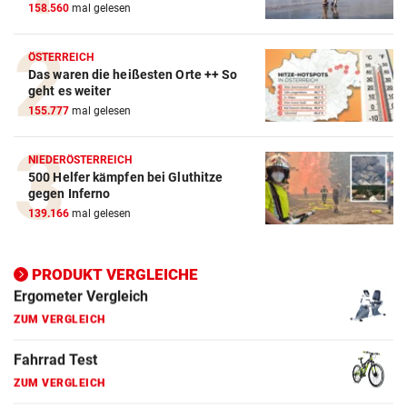
158.560
mal gelesen
ZUM VERGLEICH
Crosstrainer Vergleich
ÖSTERREICH
Das waren die heißesten Orte ++ So
ZUM VERGLEICH
geht es weiter
155.777
mal gelesen
E-Bike Vergleich
ZUM VERGLEICH
NIEDERÖSTERREICH
500 Helfer kämpfen bei Gluthitze
Elektro-Scooter Vergleich
gegen Inferno
ZUM VERGLEICH
139.166
mal gelesen
Ergometer Vergleich
ZUM VERGLEICH
PRODUKT VERGLEICHE
Fahrrad Test
ZUM VERGLEICH
Fahrradanhänger Vergleich
ZUM VERGLEICH