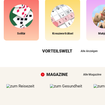
Solitär
Kreuzworträtsel
Mahj
VORTEILSWELT
Alle Anzeigen
MAGAZINE
Alle Magazine