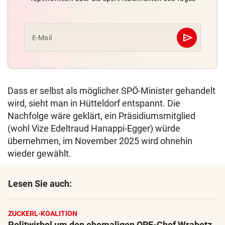
send
E-Mail
Abschicken
Dass er selbst als möglicher SPÖ-Minister gehandelt
wird, sieht man in Hütteldorf entspannt. Die
Nachfolge wäre geklärt, ein Präsidiumsmitglied
(wohl Vize Edeltraud Hanappi-Egger) würde
übernehmen, im November 2025 wird ohnehin
wieder gewählt.
Lesen Sie auch:
ZUCKERL-KOALITION
Politwirbel um den ehemaligen ORF-Chef Wrabetz