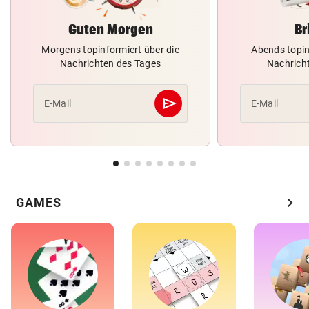
Guten Morgen
Br
Morgens topinformiert über die
Abends topin
Nachrichten des Tages
Nachrich
send
E-Mail
E-Mail
Abschicken
chevron_right
GAMES