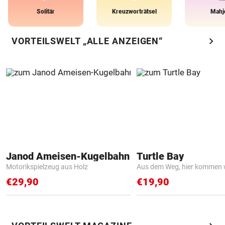
Solitär
Kreuzworträtsel
Mahj
chevron_right
VORTEILSWELT „ALLE ANZEIGEN“
Janod Ameisen-Kugelbahn
Turtle Bay
Motorikspielzeug aus Holz
Aus dem Weg, hier kommen w
€29,90
€19,90