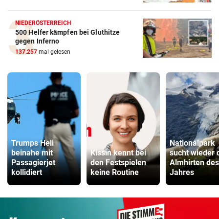
NIEDERÖSTERREICH
500 Helfer kämpfen bei Gluthitze
gegen Inferno
137.257
mal gelesen
Trumps Heli
Nationalpark
beinahe mit
Kissin kennt bei
sucht wieder 
Passagierjet
den Festspielen
Almhirten des
kollidiert
keine Routine
Jahres