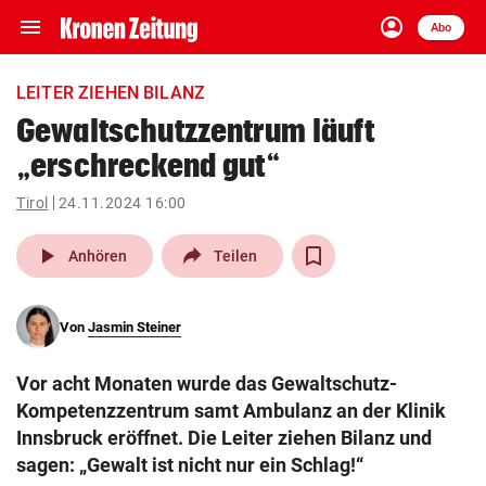
menu
account_circle
Navigation
Anmelden
Abo
close
Schließen
ein-/ausklappen
LEITER ZIEHEN BILANZ
Abonnieren
Gewaltschutzzentrum läuft
„erschreckend gut“
account_circle
arrow_right
Anmelden
Tirol
24.11.2024 16:00
pin_drop
arrow_right
Bundesland auswäh
Wien
play_arrow
Anhören
Teilen
bookmark
Merkliste
Von
Jasmin Steiner
Suchbegriff
search
Vor acht Monaten wurde das Gewaltschutz-
eingeben
Kompetenzzentrum samt Ambulanz an der Klinik
Innsbruck eröffnet. Die Leiter ziehen Bilanz und
sagen: „Gewalt ist nicht nur ein Schlag!“