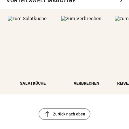
chevron_right
VORTEILSWELT MAGAZINE
SALATKÜCHE
VERBRECHEN
REISE
north
Zurück nach oben