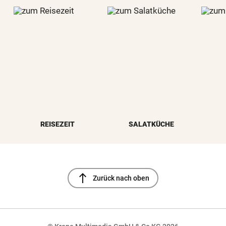
REISEZEIT
SALATKÜCHE
north
Zurück nach oben