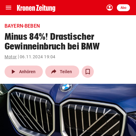
menu
account_circle
Navigation
Anmelden
Abo
close
Schließen
ein-/ausklappen
BAYERN-BEBEN
Abonnieren
Minus 84%! Drastischer
Gewinneinbruch bei BMW
account_circle
arrow_right
Anmelden
Motor
06.11.2024 19:04
pin_drop
arrow_right
Bundesland auswäh
Wien
play_arrow
Anhören
Teilen
bookmark
Merkliste
Suchbegriff
search
eingeben