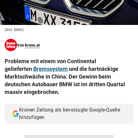
© Krone Multimedia GmbH & Co KG 2026
Muthgasse 2, 1190 Wien
(Bild: BMW)
Von
krone.at
Probleme mit einem von Continental
gelieferten
Bremssystem
und die hartnäckige
Marktschwäche in China: Der Gewinn beim
deutschen Autobauer BMW ist im dritten Quartal
massiv eingebrochen.
Kronen Zeitung als bevorzugte Google-Quelle
hinzufügen