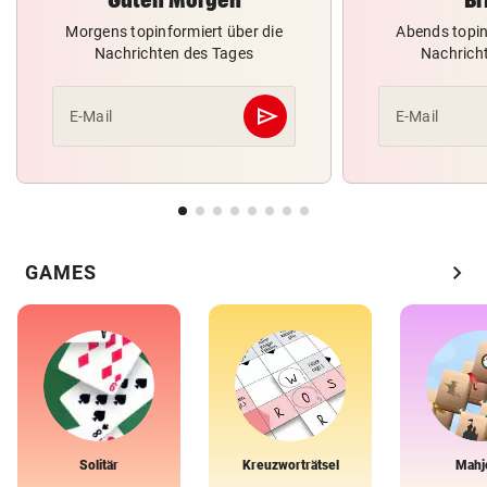
Morgens topinformiert über die
Abends topin
Nachrichten des Tages
Nachrich
send
E-Mail
E-Mail
Abschicken
chevron_right
GAMES
Solitär
Kreuzworträtsel
Mahj