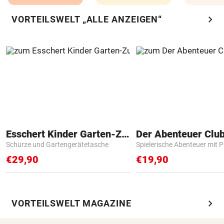
chevron_right
VORTEILSWELT „ALLE ANZEIGEN“
Esschert Kinder Garten-Zubehör
Der Abenteuer Clu
Schürze und Gartengerätetasche
Spielerische Abenteuer mit P
€29,90
€19,90
chevron_right
VORTEILSWELT MAGAZINE