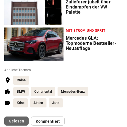
Zulieferer jubelt über
Eindampfen der VW-
Palette
MIT STROM UND SPRIT
Mercedes GLA:
Topmoderne Bestseller-
Neuauflage
Ähnliche Themen
China
BMW
Continental
Mercedes-Benz
Krise
Aktien
Auto
(ausgewählt)
Gelesen
Kommentiert