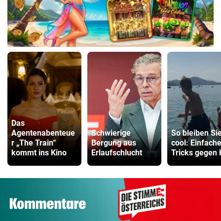
Das
Agentenabenteue
Schwierige
So bleiben Si
r „The Train“
Bergung aus
cool: Einfach
kommt ins Kino
Erlaufschlucht
Tricks gegen 