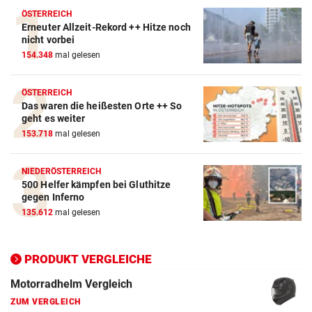
ÖSTERREICH
Erneuter Allzeit-Rekord ++ Hitze noch
Autobatterie Vergleich
nicht vorbei
154.348
mal gelesen
ZUM VERGLEICH
Winterreifen Vergleich
ÖSTERREICH
Das waren die heißesten Orte ++ So
ZUM VERGLEICH
geht es weiter
153.718
mal gelesen
Wagenheber Vergleich
ZUM VERGLEICH
NIEDERÖSTERREICH
500 Helfer kämpfen bei Gluthitze
Elektroroller Vergleich
gegen Inferno
ZUM VERGLEICH
135.612
mal gelesen
Ganzjahresreifen Vergleich
ZUM VERGLEICH
PRODUKT VERGLEICHE
Motorradhelm Vergleich
ZUM VERGLEICH