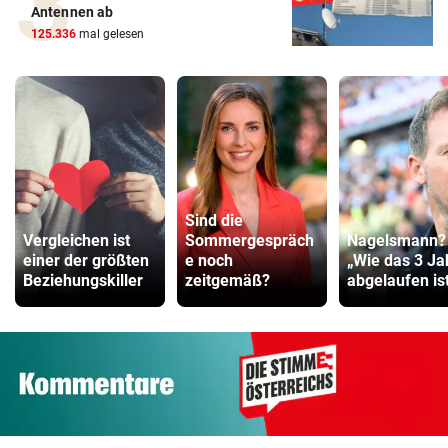
Antennen ab
125.336
mal gelesen
Sind die
Vergleichen ist
Sommergespräch
Nagelsmann?
einer der größten
e noch
„Wie das 3 Ja
Beziehungskiller
zeitgemäß?
abgelaufen ist 