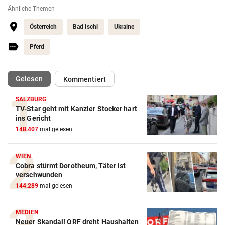
Ähnliche Themen
Österreich
Bad Ischl
Ukraine
Pferd
(ausgewählt)
Gelesen
Kommentiert
SALZBURG
TV-Star geht mit Kanzler Stocker hart
ins Gericht
148.407
mal gelesen
WIEN
Cobra stürmt Dorotheum, Täter ist
verschwunden
144.289
mal gelesen
MEDIEN
Neuer Skandal! ORF dreht Haushalten