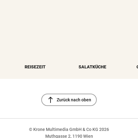
REISEZEIT
SALATKÜCHE
north
Zurück nach oben
© Krone Multimedia GmbH & Co KG 2026
Muthgasse 2, 1190 Wien