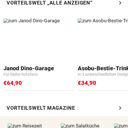
chevron_right
VORTEILSWELT „ALLE ANZEIGEN“
Janod Dino-Garage
Asobu-Bestie-Trin
Für kleine Autofans
In 3 unterschiedlichen Desig
€64,90
€34,90
chevron_right
VORTEILSWELT MAGAZINE