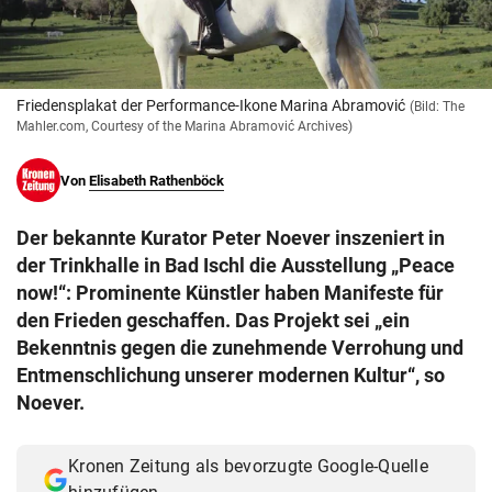
© Krone Multimedia GmbH & Co KG 2026
Muthgasse 2, 1190 Wien
Friedensplakat der Performance-Ikone Marina Abramović
(Bild: The
Mahler.com, Courtesy of the Marina Abramović Archives)
Von
Elisabeth Rathenböck
Der bekannte Kurator Peter Noever inszeniert in
der Trinkhalle in Bad Ischl die Ausstellung „Peace
now!“: Prominente Künstler haben Manifeste für
den Frieden geschaffen. Das Projekt sei „ein
Bekenntnis gegen die zunehmende Verrohung und
Entmenschlichung unserer modernen Kultur“, so
Noever.
Kronen Zeitung als bevorzugte Google-Quelle