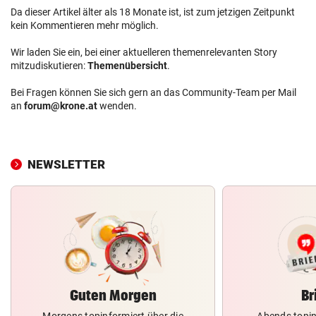
Da dieser Artikel älter als 18 Monate ist, ist zum jetzigen Zeitpunkt
kein Kommentieren mehr möglich.
Wir laden Sie ein, bei einer aktuelleren themenrelevanten Story
mitzudiskutieren:
Themenübersicht
.
Bei Fragen können Sie sich gern an das Community-Team per Mail
an
forum@krone.at
wenden.
NEWSLETTER
Guten Morgen
Br
Morgens topinformiert über die
Abends topin