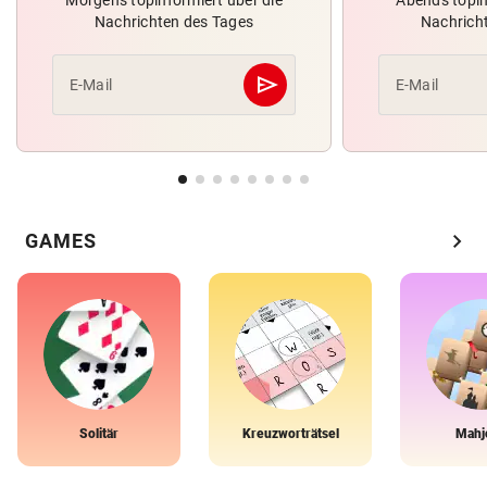
Nachrichten des Tages
Nachrich
send
E-Mail
E-Mail
Abschicken
chevron_right
GAMES
Solitär
Kreuzworträtsel
Mahj