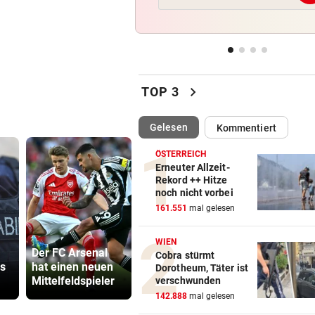
Mure im Valsertal: „Hier zeig
Klimawandel“
RISKANTES MANÖVER
vor 
Biker bei Überholversuch au
chevron_right
L200 verunfallt
TOP 3
RADFAHRERIN FAND WRACK
vor 
(ausgewählt)
Gelesen
Kommentiert
Tödlicher Unfall wurde erst 
Stunden entdeckt
ÖSTERREICH
Erneuter Allzeit-
Rekord ++ Hitze
VIER VERLETZTE
vor 
noch nicht vorbei
Autolenker fuhr absichtlich 
161.551
mal gelesen
Radfahrer an
WIEN
Der FC Arsenal
Wo Büffel und
Grapsch-V
Cobra stürmt
hs
hat einen neuen
Adler sich eine
gegen steir
Dorotheum, Täter ist
Mittelfeldspieler
Heimat teilen
Polizisten
verschwunden
142.888
mal gelesen