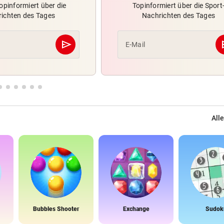
opinformiert über die
Topinformiert über die Sport
ichten des Tages
Nachrichten des Tages
send
s
E-Mail
Abschicken
Alle
Bubbles Shooter
Exchange
Sudok