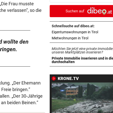
Mama versagt“
„Die Frau musste
e verlassen“, so die
Suchen auf
WEITER KEINE ERHOLUNG
vor 4
Im Osten: Kommende Woche
unter 30 Grad
Schnellsuche auf dibeo.at:
in neuem 
Eigentumswohnungen in Tirol
FEUERWEHR GEFORDERT
vor 4
in neuem Tab ö
Mietwohnungen in Tirol
 wollte den
In nur acht Stunden fuhren z
bringen.
Möchten Sie jetzt eine private Immobilie
Autos in Baugruben
unseren Marktplätzen inserieren?
Private Immobilie inserieren und in di
AFLE TOP-SPIEL:
vor ein
in neuem Tab öffnen
durchschalten
LIVE: Vienna Vikings treffen 
Wroclav Panthers
KRONE.TV
cklung. „Der Ehemann
BUNDESLIGA IM TICKER
vor ein
Freie bringen.“
LIVE ab 19.30 Uhr: Steirerde
llen. „Der 30-Jährige
Hartberg – Sturm
 an beiden Beinen.“
42 TIERE ABGENOMMEN
vor ein