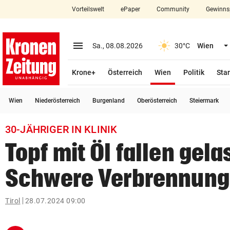
Vorteilswelt
ePaper
Community
Gewinns
close
Schließen
menu
Menü aufklappen
Sa., 08.08.2026
30°C
Wien
Abonnieren
(ausgewählt)
Krone+
Österreich
Wien
Politik
Star
account_circle
arrow_right
Anmelden
Wien
Niederösterreich
Burgenland
Oberösterreich
Steiermark
pin_drop
arrow_right
Bundesland auswäh
Wien
30-JÄHRIGER IN KLINIK
bookmark
Merkliste
Topf mit Öl fallen gela
Schwere Verbrennun
Suchbegriff
search
eingeben
Tirol
28.07.2024 09:00