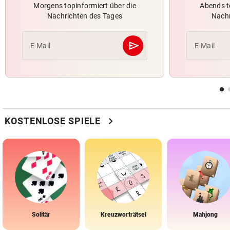
Morgens topinformiert über die
Abends t
Nachrichten des Tages
Nachr
send
E-Mail
E-Mail
Abschicken
chevron_right
KOSTENLOSE SPIELE
Solitär
Kreuzworträtsel
Mahjong