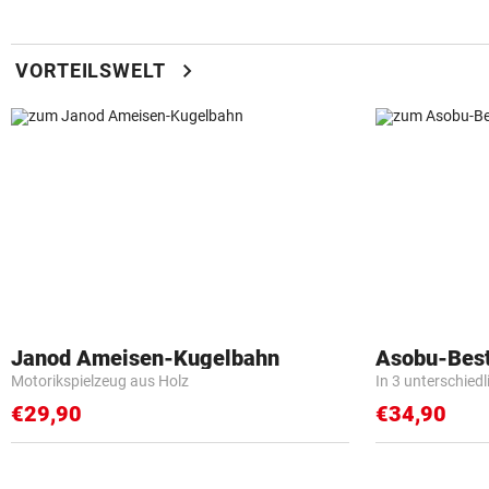
chevron_right
VORTEILSWELT
Janod Ameisen-Kugelbahn
Asobu-Best
Motorikspielzeug aus Holz
In 3 unterschied
€29,90
€34,90