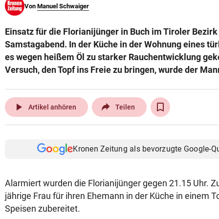
Von
Manuel Schwaiger
© Krone Multimedia GmbH & Co KG 2026
Muthgasse 2, 1190 Wien
Einsatz für die Florianijünger in Buch im Tiroler Bezi
Samstagabend. In der Küche in der Wohnung eines tü
es wegen heißem Öl zu starker Rauchentwicklung g
Versuch, den Topf ins Freie zu bringen, wurde der Mann
play_arrow
Artikel anhören
Teilen
Kronen Zeitung als bevorzugte Google-Q
Alarmiert wurden die Florianijünger gegen 21.15 Uhr. Zu
jährige Frau für ihren Ehemann in der Küche in einem T
Speisen zubereitet.