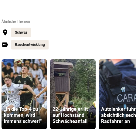
Ähnliche Themen
Schwaz
Rauchentwicklung
„In die Top-4 zu
22-Jährige erlitt
Autolenker fuhr
kommen, wird
auf Hochstand
absichtlich sec
immens schwer!“
Schwächeanfall
Radfahrer an