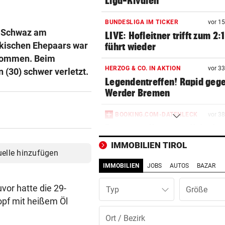
Liga-Rivalen
BUNDESLIGA IM TICKER
vor 1
rk Schwaz am
LIVE: Hofleitner trifft zum 2:
rkischen Ehepaars war
führt wieder
ekommen. Beim
HERZOG & CO. IN AKTION
vor 3
 (30) schwer verletzt.
Legendentreffen! Rapid geg
Werder Bremen
BOOKING.COM-DATENLECK
vor 3
Betrugswelle gegen Urlauber
schützen Sie sich
IMMOBILIEN TIROL
uelle hinzufügen
ÜBERGRIFF BEI FEIER
vor 4
IMMOBILIEN
JOBS
AUTOS
BAZAR
Grapsch-Vorwürfe gegen
steirischen Polizisten
vor hatte die 29-
Typ
opf mit heißem Öl
WIRRES POSTING
vor 4
Britney Spears: „Ich habe al