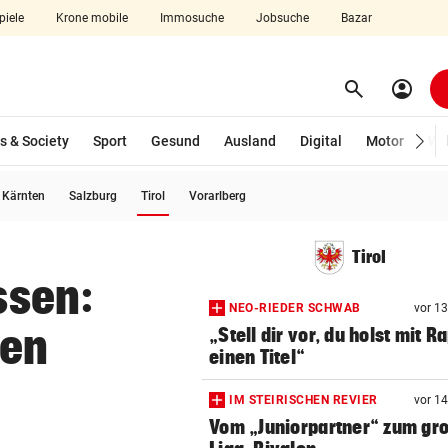
piele
Krone mobile
Immosuche
Jobsuche
Bazar
search
account_circle
Menü aufklappen
Suchen
s & Society
Sport
Gesund
Ausland
Digital
Motor
Wir
(ausgewählt)
Kärnten
Salzburg
Tirol
Vorarlberg
len
Tirol
ssen:
NEO-RIEDER SCHWAB
vor 1
gen
„Stell dir vor, du holst mit R
einen Titel“
IM STEIRISCHEN REVIER
vor 1
Vom „Juniorpartner“ zum gr