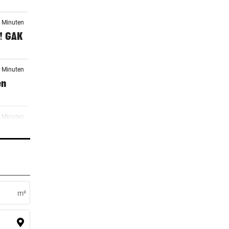
5 Minuten
1! GAK
3 Minuten
en
8 Minuten
: So
3 Minuten
m²
3 Minuten
s