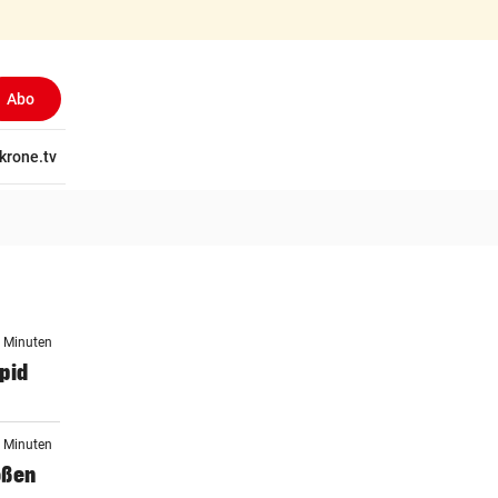
Abo
tschaft
krone.tv
Wissen
Gericht
Kolumnen
Freizeit
Reise
Ti
3 Minuten
apid
4 Minuten
oßen