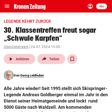
menu
account_circle
Navigation
Anmelden
Abo
close
Schließen
ein-/ausklappen
LEGENDE KEHRT ZURÜCK
Abonnieren
30. Klassentreffen freut sogar
„Schwule Karpfen“
account_circle
arrow_right
Anmelden
Oberösterreich
24.07.2024 15:00
pin_drop
arrow_right
Bundesland auswäh
Wien
play_arrow
Anhören
Teilen
bookmark
Merkliste
Von
Georg Leblhuber
Suchbegriff
search
Alle Jahre wieder! Seit 1995 stellt sich Skispringer-
eingeben
Legende Andreas Goldberger einmal im Jahr in den
Dienst seiner Heimatgemeinde und lockt rund
5000 Gäste nach Waldzell. Am kommenden