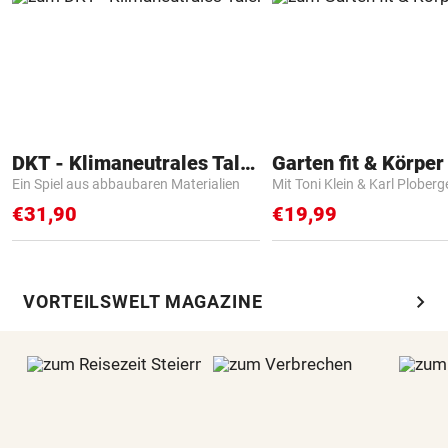
DKT - Klimaneutrales Talent
Garten fit & Körper 
Ein Spiel aus abbaubaren Materialien
Mit Toni Klein & Karl Ploberg
€31,90
€19,99
chevron_right
VORTEILSWELT MAGAZINE