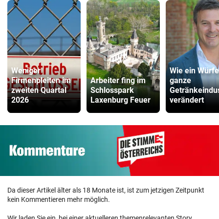
Weniger
Wie ein Würfe
Firmenpleiten im
Arbeiter fing im
ganze
zweiten Quartal
Schlosspark
Getränkeindus
2026
Laxenburg Feuer
verändert
Da dieser Artikel älter als 18 Monate ist, ist zum jetzigen Zeitpunkt
kein Kommentieren mehr möglich.
Wir laden Sie ein, bei einer aktuelleren themenrelevanten Story