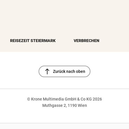
REISEZEIT STEIERMARK
VERBRECHEN
north
Zurück nach oben
© Krone Multimedia GmbH & Co KG 2026
Muthgasse 2, 1190 Wien
NaN%