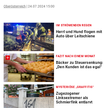
Oberösterreich
24.07.2024 15:00
IM STRÖMENDEN REGEN
Herrl und Hund flogen mit
Auto über Leitschiene
FAZIT NACH EINEM MONAT
Bäcker zu Steuersenkung:
„Den Kunden ist das egal“
MYSTERIÖSE „GRAFFITIS“
Zugezogener
Linksextremer als
Schmierfink entlarvt