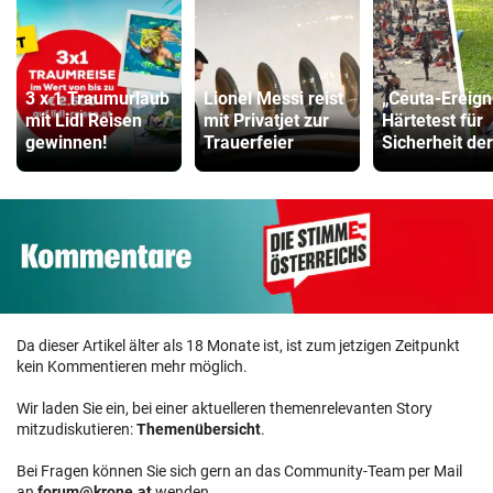
3 x 1 Traumurlaub
Lionel Messi reist
„Ceuta-Ereign
mit Lidl Reisen
mit Privatjet zur
Härtetest für
gewinnen!
Trauerfeier
Sicherheit de
Da dieser Artikel älter als 18 Monate ist, ist zum jetzigen Zeitpunkt
kein Kommentieren mehr möglich.
Wir laden Sie ein, bei einer aktuelleren themenrelevanten Story
mitzudiskutieren:
Themenübersicht
.
Bei Fragen können Sie sich gern an das Community-Team per Mail
an
forum@krone.at
wenden.