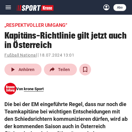
menu
account_circle
Navigation
Anmelden
Abo
close
Schließen
ein-/ausklappen
„RESPEKTVOLLER UMGANG“
Abonnieren
Kapitäns-Richtlinie gilt jetzt auch
in Österreich
account_circle
arrow_right
Anmelden
Fußball National
18.07.2024 13:01
pin_drop
arrow_right
Bundesland auswäh
Wien
play_arrow
Anhören
Teilen
bookmark
Merkliste
Von
krone Sport
Suchbegriff
search
Die bei der EM eingeführte Regel, dass nur noch die
eingeben
Teamkapitäne bei wichtigen Entscheidungen mit
den Schiedsrichtern kommunizieren dürfen, wird ab
der kommenden Saison auch in Österreich