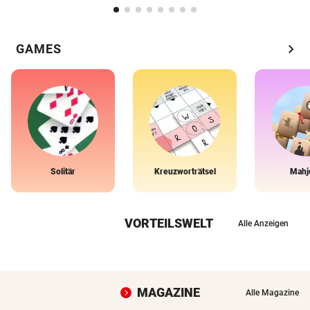
chevron_right
GAMES
Solitär
Kreuzworträtsel
Mahj
VORTEILSWELT
Alle Anzeigen
MAGAZINE
Alle Magazine