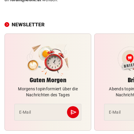
NEWSLETTER
Guten Morgen
Br
Morgens topinformiert über die
Abends topin
Nachrichten des Tages
Nachrich
send
E-Mail
E-Mail
Abschicken