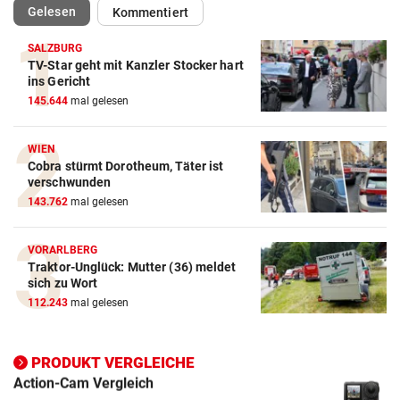
(ausgewählt)
Gelesen
Kommentiert
SALZBURG
TV-Star geht mit Kanzler Stocker hart
ins Gericht
145.644
mal gelesen
Action-Cam Vergleich
WIEN
ZUM VERGLEICH
Cobra stürmt Dorotheum, Täter ist
verschwunden
Crosstrainer Vergleich
143.762
mal gelesen
ZUM VERGLEICH
VORARLBERG
E-Bike Vergleich
Traktor-Unglück: Mutter (36) meldet
ZUM VERGLEICH
sich zu Wort
112.243
mal gelesen
Elektro-Scooter Vergleich
ZUM VERGLEICH
PRODUKT VERGLEICHE
Ergometer Vergleich