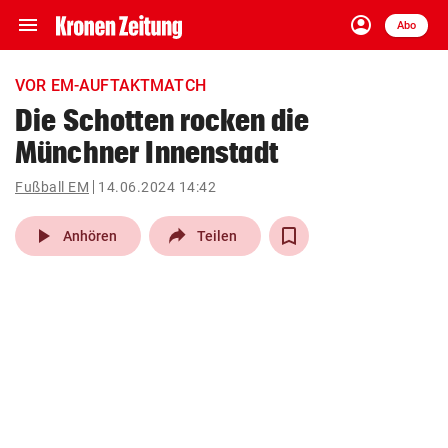
menu
account_circle
Navigation
Anmelden
Abo
close
Schließen
ein-/ausklappen
VOR EM-AUFTAKTMATCH
Abonnieren
Die Schotten rocken die
Münchner Innenstadt
account_circle
arrow_right
Anmelden
Fußball EM
14.06.2024 14:42
pin_drop
arrow_right
Bundesland auswäh
Wien
play_arrow
Anhören
Teilen
bookmark
Merkliste
Suchbegriff
search
eingeben