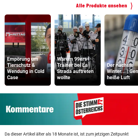
Alle Produkte ansehen
Empörung um
Warum 99ers-
Tierschutz &
Trainer bei La
Der nächste
Wendung in Cold
Strada auftreten
Winter... | Ge
Case
wollte
heiße Luft
Da dieser Artikel älter als 18 Monate ist, ist zum jetzigen Zeitpunkt