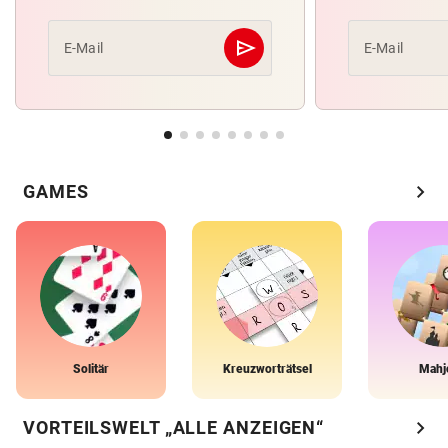
send
E-Mail
E-Mail
Abschicken
chevron_right
GAMES
Solitär
Kreuzworträtsel
Mahj
chevron_right
VORTEILSWELT „ALLE ANZEIGEN“