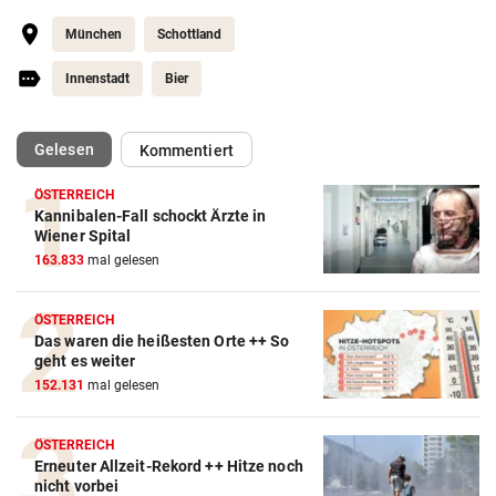
München
Schottland
Innenstadt
Bier
(ausgewählt)
Gelesen
Kommentiert
ÖSTERREICH
Kannibalen-Fall schockt Ärzte in
Action-Cam Vergleich
Wiener Spital
163.833
mal gelesen
ZUM VERGLEICH
Crosstrainer Vergleich
ÖSTERREICH
Das waren die heißesten Orte ++ So
ZUM VERGLEICH
geht es weiter
152.131
mal gelesen
E-Bike Vergleich
ZUM VERGLEICH
ÖSTERREICH
Erneuter Allzeit-Rekord ++ Hitze noch
Elektro-Scooter Vergleich
nicht vorbei