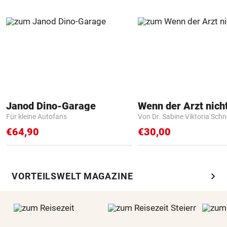
Janod Dino-Garage
Für kleine Autofans
Von Dr. Sabine Viktoria Schn
€64,90
€30,00
chevron_right
VORTEILSWELT MAGAZINE