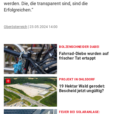
werden. Die, die transparent sind, sind die
Erfolgreichen.“
Oberösterreich
23.05.2024 14:00
BOLZENSCHNEIDER DABEI
Fahrrad-Diebe wurden auf
frischer Tat ertappt
PROJEKT IN OHLSDORF
19 Hektar Wald gerodet:
Bescheid jetzt ungültig?
FEUER BEI SOLARANLAGE: