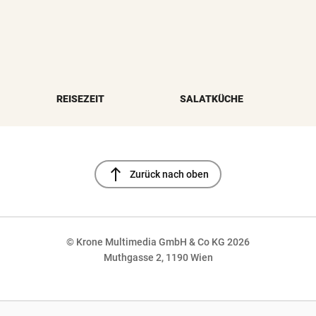
REISEZEIT
SALATKÜCHE
north
Zurück nach oben
© Krone Multimedia GmbH & Co KG 2026
Muthgasse 2, 1190 Wien
NaN%