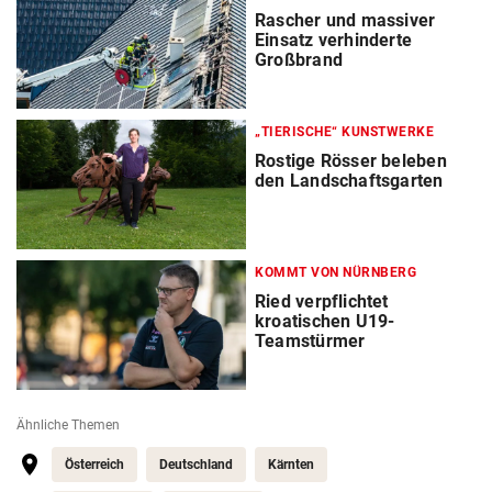
Rascher und massiver
Einsatz verhinderte
Großbrand
„TIERISCHE“ KUNSTWERKE
Rostige Rösser beleben
den Landschaftsgarten
KOMMT VON NÜRNBERG
Ried verpflichtet
kroatischen U19-
Teamstürmer
Ähnliche Themen
Österreich
Deutschland
Kärnten