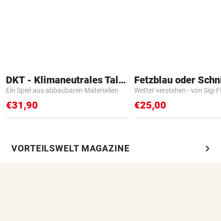
DKT - Klimaneutrales Talent
Fetzblau oder Schn
Ein Spiel aus abbaubaren Materialien
Wetter verstehen - von Sigi F
€31,90
€25,00
chevron_right
VORTEILSWELT MAGAZINE