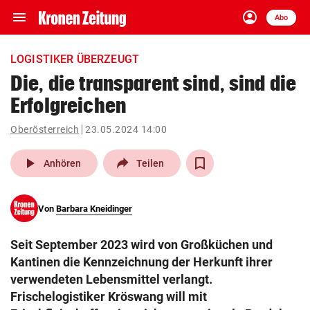
menu
account_circle
Navigation
Anmelden
Abo
close
Schließen
ein-/ausklappen
LOGISTIKER ÜBERZEUGT
Abonnieren
Die, die transparent sind, sind die
Erfolgreichen
account_circle
arrow_right
Anmelden
Oberösterreich
23.05.2024 14:00
pin_drop
arrow_right
Bundesland auswäh
Wien
play_arrow
Anhören
Teilen
bookmark
Merkliste
Von
Barbara Kneidinger
Suchbegriff
search
Seit September 2023 wird von Großküchen und
eingeben
Kantinen die Kennzeichnung der Herkunft ihrer
verwendeten Lebensmittel verlangt.
Frischelogistiker Kröswang will mit