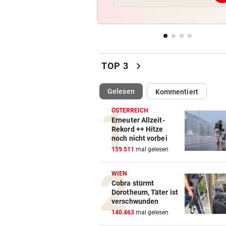
Diese Fehler kosten im Urlau
Vermögen
VIERER-TURNIER STARTET
vor 
Austria und SKN hoffen auf E
chevron_right
ins CL-Playoff
TOP 3
PERSONALMANGEL
vor 
(ausgewählt)
Gelesen
Kommentiert
Vorarlbergs Polizei braucht j
Hilfe von außen
ÖSTERREICH
Erneuter Allzeit-
Rekord ++ Hitze
WK-LEITER RAUSGEWORFEN
vor 
noch nicht vorbei
Aussagen von Thaler sorgen
159.511
mal gelesen
Gericht für Staunen
WIEN
Cobra stürmt
Dorotheum, Täter ist
verschwunden
140.463
mal gelesen