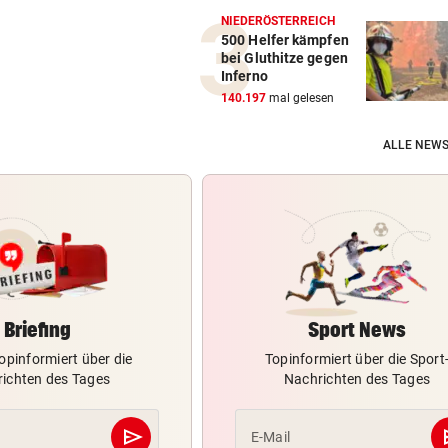
NIEDERÖSTERREICH
500 Helfer kämpfen
bei Gluthitze gegen
Inferno
140.197
mal gelesen
ALLE NEWS
Briefing
Sport News
opinformiert über die
Topinformiert über die Sport
ichten des Tages
Nachrichten des Tages
send
s
E-Mail
Abschicken