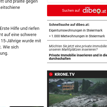
tt und prallte gegen
Erfolgsrezept“
Leitschiene
Suchen auf
BEI WOLFURTTROPHY
vor ein
Lokalmatadorin und Tirol-
Youngster mit Sensation
Schnellsuche auf dibeo.at:
Erste Hilfe und riefen
in 
Eigentumswohnungen in Steiermark
ht auf eine schwere
IN PARIS VERHAFTET
vor ein
i
> 1.000 Mietwohnungen in Steiermark
 15-Jährige wurde mit
Steirer (68) hatte zehn Kilo
Möchten Sie jetzt eine private Immobilie
. Wie sich
Kokain im Koffer
unseren Marktplätzen inserieren?
gung.
Private Immobilie inserieren und in di
EU-MANDATAR ZU CEUTA:
vor ein
in neuem Tab öffnen
durchschalten
„Etwas wie 2015 wird Europa
mehr passieren!“
KRONE.TV
WETTER IN ÖSTERREICH
vor ein
Hier kann es heute Nacht
ordentlich gewittern
RED BULL SALZBURG/WAC
vor 