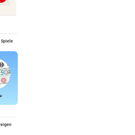
 Spiele
u
Snake
zeigen