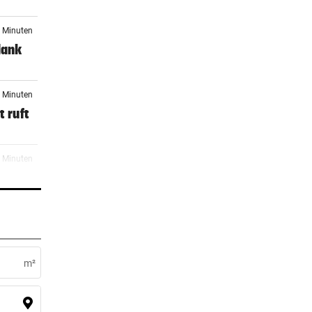
3 Minuten
dank
3 Minuten
 ruft
3 Minuten
9 Minuten
m²
er Stunde
r ein