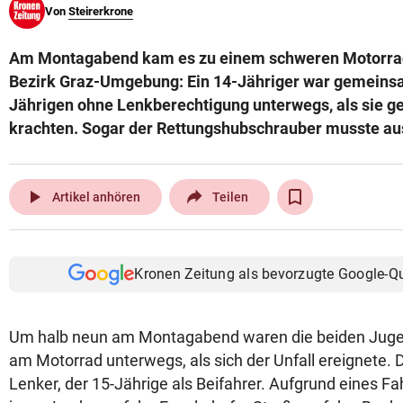
Von
Steirerkrone
© Krone Multimedia GmbH & Co KG 2026
Muthgasse 2, 1190 Wien
Am Montagabend kam es zu einem schweren Motorradu
Bezirk Graz-Umgebung: Ein 14-Jähriger war gemeins
Jährigen ohne Lenkberechtigung unterwegs, als sie g
krachten. Sogar der Rettungshubschrauber musste au
play_arrow
Artikel anhören
Teilen
Kronen Zeitung als bevorzugte Google-Q
Um halb neun am Montagabend waren die beiden Jug
am Motorrad unterwegs, als sich der Unfall ereignete.
Lenker, der 15-Jährige als Beifahrer. Aufgrund eines Fah