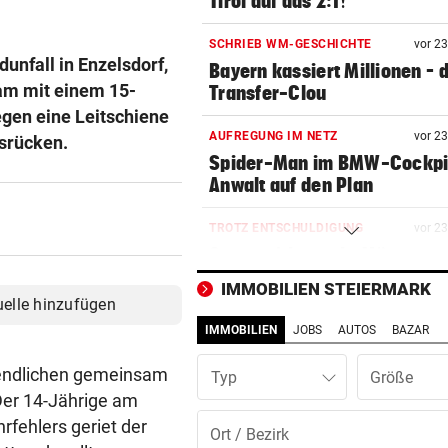
Tirol auf das 2:1!
SCHRIEB WM-GESCHICHTE
vor 2
nfall in Enzelsdorf,
Bayern kassiert Millionen – 
am mit einem 15-
Transfer-Clou
egen eine Leitschiene
AUFREGUNG IM NETZ
vor 2
srücken.
Spider-Man im BMW-Cockpit
Anwalt auf den Plan
TROTZ ENTSCHULDIGUNG
vor 2
Sager wirkt nach: Mütter-
Aufstand gegen Kanzler
IMMOBILIEN STEIERMARK
uelle hinzufügen
SCHLÜSSEL IM PKW
vor 2
IMMOBILIEN
JOBS
AUTOS
BAZAR
Dreijähriger Bub wurde aus
heißem Auto gerettet
endlichen gemeinsam
Typ
 Der 14-Jährige am
„BACKROOMS“
vor ein
rfehlers geriet der
Regiestar: „Jeder will von mi