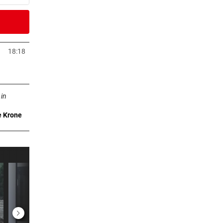
er Stunde
18:18
neuem Tab öffnen
er Stunde
n neuem Tab öffnen
gramm
 in
e Krone
er Stunde
 nicht
er Stunde
2 Stunden