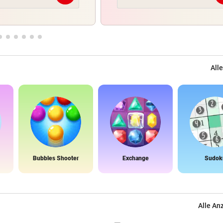
Alle
Bubbles Shooter
Exchange
Sudok
Alle An