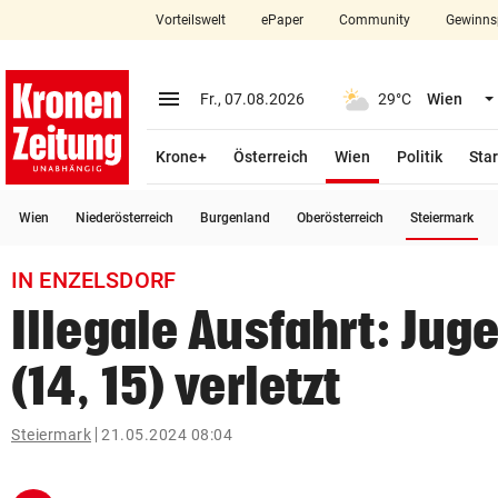
Vorteilswelt
ePaper
Community
Gewinns
close
Schließen
menu
Menü aufklappen
Fr., 07.08.2026
29°C
Wien
Abonnieren
(ausgewählt)
Krone+
Österreich
Wien
Politik
Star
account_circle
arrow_right
Anmelden
(a
Wien
Niederösterreich
Burgenland
Oberösterreich
Steiermark
pin_drop
arrow_right
Bundesland auswäh
Wien
IN ENZELSDORF
bookmark
Merkliste
Illegale Ausfahrt: Jug
(14, 15) verletzt
Suchbegriff
search
eingeben
Steiermark
21.05.2024 08:04