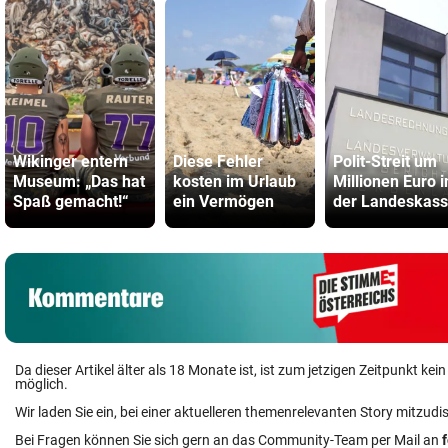
Wikinger entern
Diese Fehler
Polit-Streit um
Museum: „Das hat
kosten im Urlaub
Millionen Euro i
Spaß gemacht!“
ein Vermögen
der Landeskas
Da dieser Artikel älter als 18 Monate ist, ist zum jetzigen Zeitpunkt k
möglich.
Wir laden Sie ein, bei einer aktuelleren themenrelevanten Story mitzudi
Bei Fragen können Sie sich gern an das Community-Team per Mail an