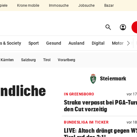
piele
Krone mobile
Immosuche
Jobsuche
Bazar
search
account_circle
Menü aufklappen
Suchen
s & Society
Sport
Gesund
Ausland
Digital
Motor
Wir
usgewählt)
Kärnten
Salzburg
Tirol
Vorarlberg
len
Steiermark
endliche
IN GREENSBORO
vor 1
Straka verpasst bei PGA-Tur
den Cut vorzeitig
BUNDESLIGA IM TICKER
vor 1
LIVE: Altach drängt gegen 