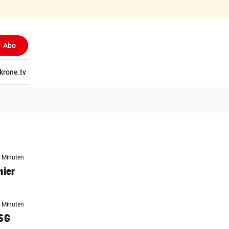
Abo
tschaft
krone.tv
Wissen
Gericht
Kolumnen
Freizeit
Reise
Ti
7 Minuten
nier
8 Minuten
WSG