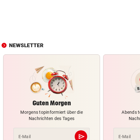
NEWSLETTER
Guten Morgen
Morgens topinformiert über die
Abends t
Nachrichten des Tages
Nachr
send
E-Mail
E-Mail
Abschicken