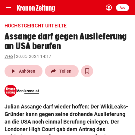
menu
account_circle
Navigation
Anmelden
Abo
close
Schließen
ein-/ausklappen
HÖCHSTGERICHT URTEILTE
Abonnieren
Assange darf gegen Auslieferung
an USA berufen
account_circle
arrow_right
Anmelden
Web
20.05.2024 14:17
pin_drop
arrow_right
Bundesland auswäh
Wien
play_arrow
Anhören
Teilen
bookmark
Merkliste
Von
krone.at
Suchbegriff
search
Julian Assange darf wieder hoffen: Der WikiLeaks-
eingeben
Gründer kann gegen seine drohende Auslieferung
an die USA noch einmal Berufung einlegen. Der
Londoner High Court gab dem Antrag des