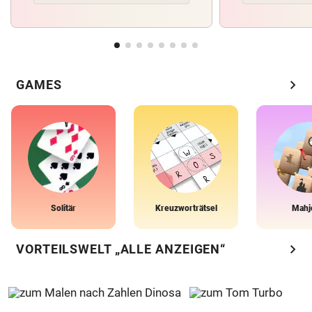
chevron_right
GAMES
Solitär
Kreuzworträtsel
Mahj
chevron_right
VORTEILSWELT „ALLE ANZEIGEN“