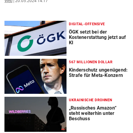
Web
20.05.2024 14:17
DIGITAL-OFFENSIVE
ÖGK setzt bei der
Kostenerstattung jetzt auf
KI
567 MILLIONEN DOLLAR
Kinderschutz ungenügend:
Strafe für Meta-Konzern
UKRAINISCHE DROHNEN
„Russisches Amazon“
steht weiterhin unter
Beschuss