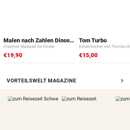
Malen nach Zahlen Dinosaurier
Tom Turbo
Kreativer Malspaß für Kinder
Kinderbücher von Thomas B
€19,90
€15,00
chevron_right
VORTEILSWELT MAGAZINE