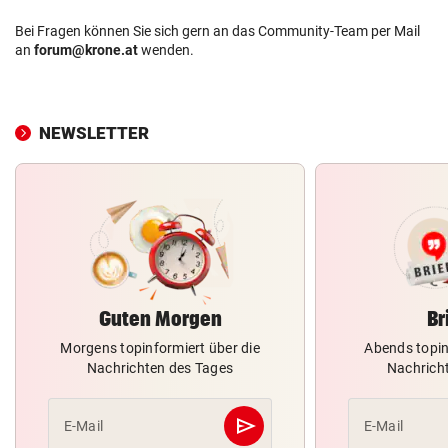
Bei Fragen können Sie sich gern an das Community-Team per Mail
an
forum@krone.at
wenden.
NEWSLETTER
Guten Morgen
Br
Morgens topinformiert über die
Abends topin
Nachrichten des Tages
Nachrich
send
E-Mail
E-Mail
Abschicken