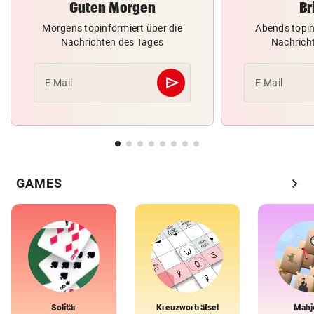
Guten Morgen
Br
Morgens topinformiert über die
Abends topin
Nachrichten des Tages
Nachrich
send
E-Mail
E-Mail
Abschicken
chevron_right
GAMES
Solitär
Kreuzworträtsel
Mahj