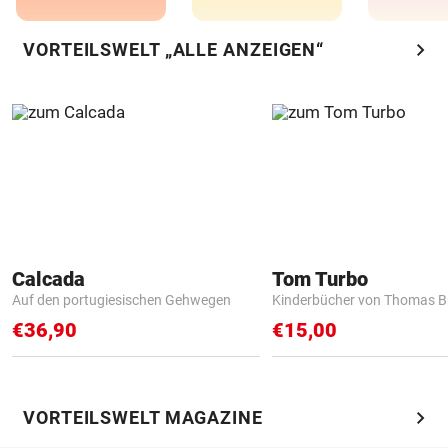
chevron_right
VORTEILSWELT „ALLE ANZEIGEN“
Calcada
Tom Turbo
Auf den portugiesischen Gehwegen
Kinderbücher von Thomas B
€36,90
€15,00
chevron_right
VORTEILSWELT MAGAZINE