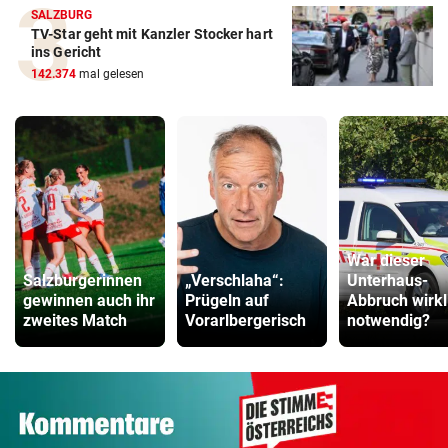
SALZBURG
TV-Star geht mit Kanzler Stocker hart
ins Gericht
142.374
mal gelesen
War dieser
Salzburgerinnen
„Verschlaha“:
Unterhaus-
gewinnen auch ihr
Prügeln auf
Abbruch wirkl
zweites Match
Vorarlbergerisch
notwendig?