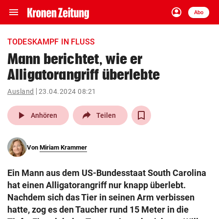
menu
account_circle
Navigation
Anmelden
Abo
close
Schließen
ein-/ausklappen
TODESKAMPF IN FLUSS
Abonnieren
Mann berichtet, wie er
Alligatorangriff überlebte
account_circle
arrow_right
Anmelden
Ausland
23.04.2024 08:21
pin_drop
arrow_right
Bundesland auswäh
Wien
play_arrow
Anhören
Teilen
bookmark
Merkliste
Von
Miriam Krammer
Suchbegriff
search
Ein Mann aus dem US-Bundesstaat South Carolina
eingeben
hat einen Alligatorangriff nur knapp überlebt.
Nachdem sich das Tier in seinen Arm verbissen
hatte, zog es den Taucher rund 15 Meter in die