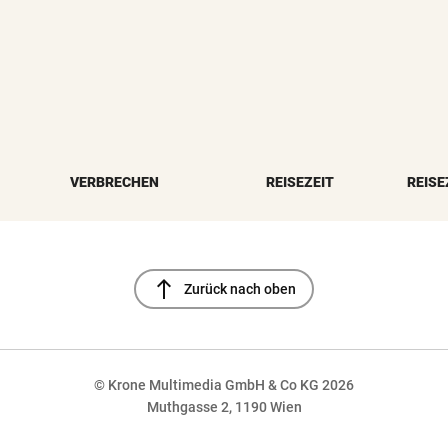
VERBRECHEN
REISEZEIT
REISE
north
Zurück nach oben
© Krone Multimedia GmbH & Co KG 2026
Muthgasse 2, 1190 Wien