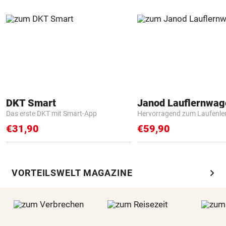
DKT Smart
Janod Lauflernwa
Das erste DKT mit Smart-App
Hervorragend zum Laufenle
€31,90
€59,90
chevron_right
VORTEILSWELT MAGAZINE