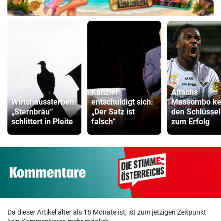
Kanzler
Altachs
Wirtshaussterben:
entschuldigt sich:
Massombo ke
„Sternbräu“
„Der Satz ist
den Schlüssel
schlittert in Pleite
falsch“
zum Erfolg
Da dieser Artikel älter als 18 Monate ist, ist zum jetzigen Zeitpunkt