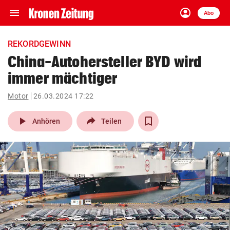
menu
account_circle
Navigation
Anmelden
Abo
close
Schließen
ein-/ausklappen
REKORDGEWINN
Abonnieren
China-Autohersteller BYD wird
immer mächtiger
account_circle
arrow_right
Anmelden
Motor
26.03.2024 17:22
pin_drop
arrow_right
Bundesland auswäh
Wien
play_arrow
Anhören
Teilen
bookmark
Merkliste
Suchbegriff
search
eingeben