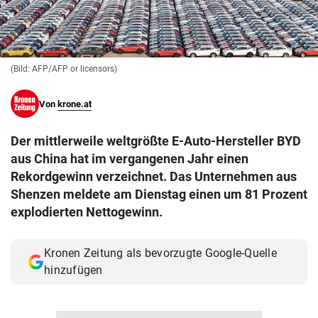
© Krone Multimedia GmbH & Co KG 2026
Muthgasse 2, 1190 Wien
(Bild: AFP/AFP or licensors)
Von
krone.at
Der mittlerweile weltgrößte E-Auto-Hersteller BYD
aus China hat im vergangenen Jahr einen
Rekordgewinn verzeichnet. Das Unternehmen aus
Shenzen meldete am Dienstag einen um 81 Prozent
explodierten Nettogewinn.
Kronen Zeitung als bevorzugte Google-Quelle
hinzufügen