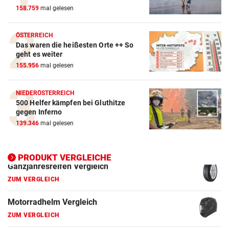
158.759
mal gelesen
ZUM VERGLEICH
Winterreifen Vergleich
ÖSTERREICH
Das waren die heißesten Orte ++ So
ZUM VERGLEICH
geht es weiter
155.956
mal gelesen
Wagenheber Vergleich
ZUM VERGLEICH
NIEDERÖSTERREICH
500 Helfer kämpfen bei Gluthitze
Elektroroller Vergleich
gegen Inferno
ZUM VERGLEICH
139.346
mal gelesen
Ganzjahresreifen Vergleich
ZUM VERGLEICH
PRODUKT VERGLEICHE
Motorradhelm Vergleich
ZUM VERGLEICH
Schneeketten Vergleich
ZUM VERGLEICH