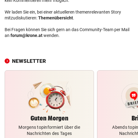
kein Kommentieren mehr möglich.
Wir laden Sie ein, bei einer aktuelleren themenrelevanten Story
mitzudiskutieren:
Themenübersicht
.
Bei Fragen können Sie sich gern an das Community-Team per Mail
an
forum@krone.at
wenden.
NEWSLETTER
Guten Morgen
Br
Morgens topinformiert über die
Abends topin
Nachrichten des Tages
Nachrich