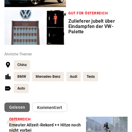
GUT FÜR ÖSTERREICH
Zulieferer jubelt über
Eindampfen der VW-
Palette
Ähnliche Themen
China
BMW
Mercedes-Benz
Audi
Tesla
Auto
(ausgewählt)
Gelesen
Kommentiert
ÖSTERREICH
Erneuter Allzeit-Rekord ++ Hitze noch
Autobatterie Vergleich
nicht vorbei