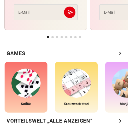
send
E-Mail
E-Mail
Abschicken
chevron_right
GAMES
Solitär
Kreuzworträtsel
Mahj
chevron_right
VORTEILSWELT „ALLE ANZEIGEN“