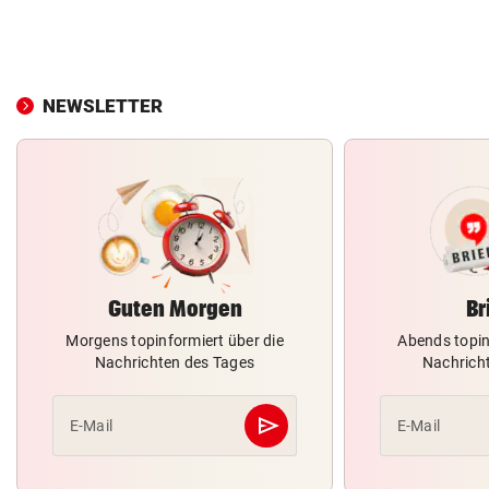
NEWSLETTER
Guten Morgen
Br
Morgens topinformiert über die
Abends topin
Nachrichten des Tages
Nachrich
send
E-Mail
E-Mail
Abschicken