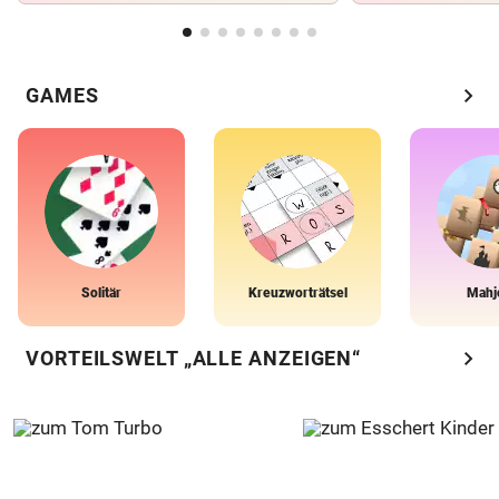
chevron_right
GAMES
Solitär
Kreuzworträtsel
Mahj
chevron_right
VORTEILSWELT „ALLE ANZEIGEN“