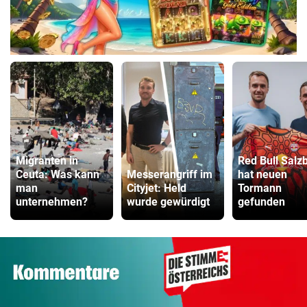
Migranten in
Red Bull Salz
Ceuta: Was kann
Messerangriff im
hat neuen
man
Cityjet: Held
Tormann
unternehmen?
wurde gewürdigt
gefunden