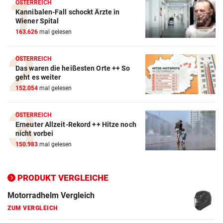
ÖSTERREICH
Kannibalen-Fall schockt Ärzte in
Wiener Spital
163.626
mal gelesen
Autobatterie Vergleich
ÖSTERREICH
Das waren die heißesten Orte ++ So
ZUM VERGLEICH
geht es weiter
152.054
mal gelesen
Winterreifen Vergleich
ZUM VERGLEICH
ÖSTERREICH
Erneuter Allzeit-Rekord ++ Hitze noch
Wagenheber Vergleich
nicht vorbei
ZUM VERGLEICH
150.983
mal gelesen
Elektroroller Vergleich
ZUM VERGLEICH
PRODUKT VERGLEICHE
Ganzjahresreifen Vergleich
ZUM VERGLEICH