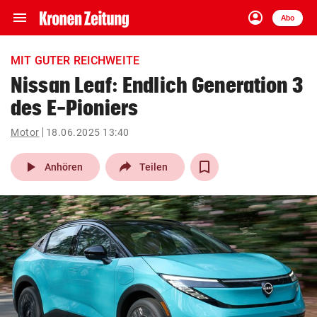
menu
account_circle
Navigation
Anmelden
Abo
close
Schließen
ein-/ausklappen
MIT GUTER REICHWEITE
Abonnieren
Nissan Leaf: Endlich Generation 3
des E-Pioniers
account_circle
arrow_right
Anmelden
Motor
18.06.2025 13:40
pin_drop
arrow_right
Bundesland auswäh
Wien
play_arrow
Anhören
Teilen
bookmark
Merkliste
Suchbegriff
search
eingeben