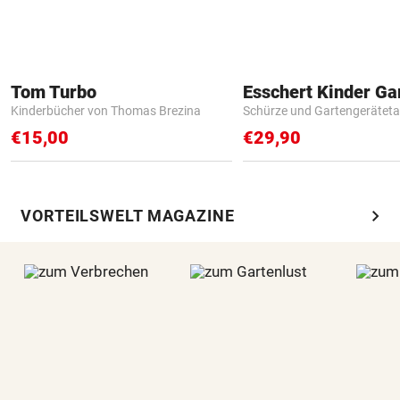
Tom Turbo
Kinderbücher von Thomas Brezina
Schürze und Gartengerätet
€15,00
€29,90
chevron_right
VORTEILSWELT MAGAZINE