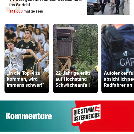
ins Gericht
141.633
mal gelesen
„In die Top-4 zu
22-Jährige erlitt
Autolenker fu
kommen, wird
auf Hochstand
absichtlich s
immens schwer!“
Schwächeanfall
Radfahrer an