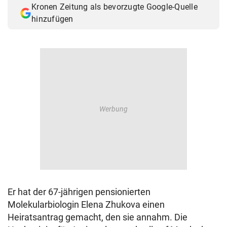
Kronen Zeitung als bevorzugte Google-Quelle
© Krone Multimedia GmbH & Co KG 2026
hinzufügen
Muthgasse 2, 1190 Wien
Er hat der 67-jährigen pensionierten
Molekularbiologin Elena Zhukova einen
Heiratsantrag gemacht, den sie annahm. Die