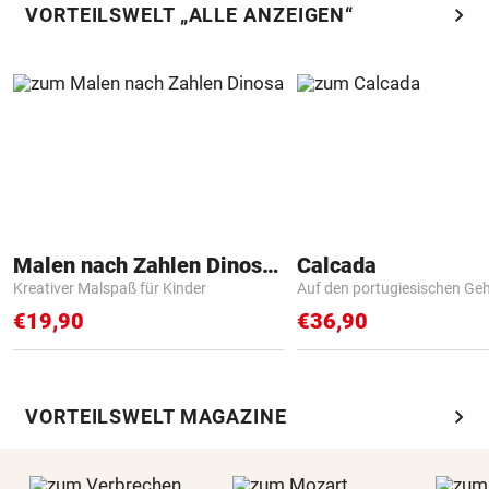
chevron_right
VORTEILSWELT „ALLE ANZEIGEN“
Malen nach Zahlen Dinosaurier
Calcada
Kreativer Malspaß für Kinder
Auf den portugiesischen G
€19,90
€36,90
chevron_right
VORTEILSWELT MAGAZINE