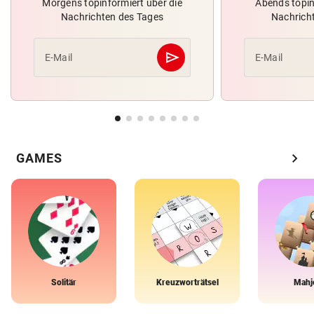
Morgens topinformiert über die
Abends topin
Nachrichten des Tages
Nachrich
send
E-Mail
E-Mail
Abschicken
chevron_right
GAMES
Solitär
Kreuzworträtsel
Mahj