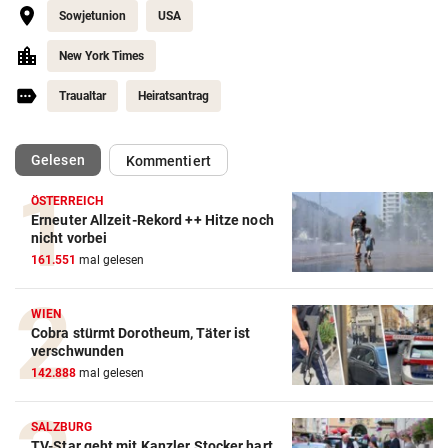
Sowjetunion
USA
New York Times
Traualtar
Heiratsantrag
(ausgewählt)
Gelesen
Kommentiert
ÖSTERREICH
Erneuter Allzeit-Rekord ++ Hitze noch
nicht vorbei
161.551
mal gelesen
WIEN
Cobra stürmt Dorotheum, Täter ist
verschwunden
142.888
mal gelesen
SALZBURG
TV-Star geht mit Kanzler Stocker hart