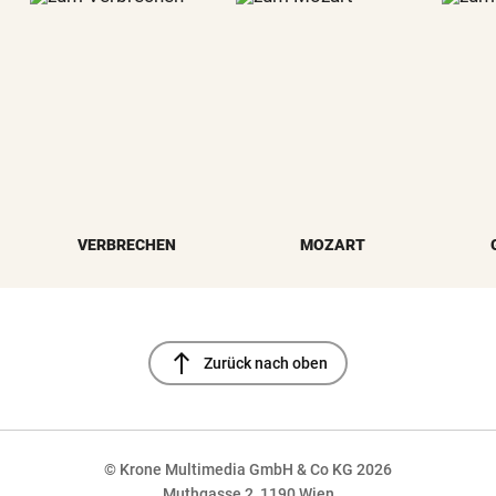
VERBRECHEN
MOZART
north
Zurück nach oben
© Krone Multimedia GmbH & Co KG 2026
Muthgasse 2, 1190 Wien