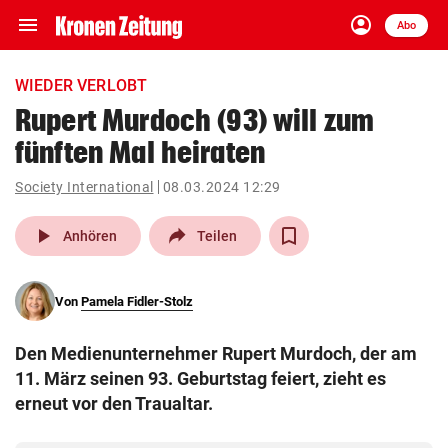
menu
account_circle
Navigation
Anmelden
Abo
close
Schließen
ein-/ausklappen
WIEDER VERLOBT
Abonnieren
Rupert Murdoch (93) will zum
fünften Mal heiraten
account_circle
arrow_right
Anmelden
Society International
08.03.2024 12:29
pin_drop
arrow_right
Bundesland auswäh
Wien
play_arrow
Anhören
Teilen
bookmark
Merkliste
Von
Pamela Fidler-Stolz
Suchbegriff
search
Den Medienunternehmer Rupert Murdoch, der am
eingeben
11. März seinen 93. Geburtstag feiert, zieht es
erneut vor den Traualtar.