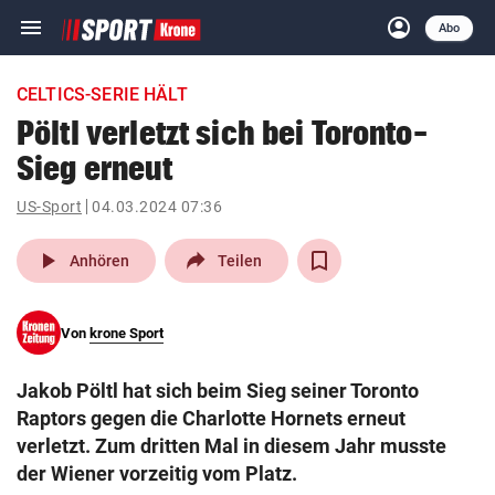
menu
account_circle
Navigation
Anmelden
Abo
close
Schließen
ein-/ausklappen
CELTICS-SERIE HÄLT
Abonnieren
Pöltl verletzt sich bei Toronto-
Sieg erneut
account_circle
arrow_right
Anmelden
US-Sport
04.03.2024 07:36
pin_drop
arrow_right
Bundesland auswäh
Wien
play_arrow
Anhören
Teilen
bookmark
Merkliste
Von
krone Sport
Suchbegriff
search
Jakob Pöltl hat sich beim Sieg seiner Toronto
eingeben
Raptors gegen die Charlotte Hornets erneut
verletzt. Zum dritten Mal in diesem Jahr musste
der Wiener vorzeitig vom Platz.