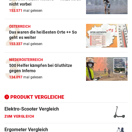
Action-Cam Vergleich
nicht vorbei
153.571
mal gelesen
ZUM VERGLEICH
Crosstrainer Vergleich
ÖSTERREICH
Das waren die heißesten Orte ++ So
ZUM VERGLEICH
geht es weiter
153.337
mal gelesen
E-Bike Vergleich
ZUM VERGLEICH
NIEDERÖSTERREICH
500 Helfer kämpfen bei Gluthitze
Elektro-Scooter Vergleich
gegen Inferno
ZUM VERGLEICH
134.097
mal gelesen
Ergometer Vergleich
ZUM VERGLEICH
PRODUKT VERGLEICHE
Fahrrad Test
ZUM VERGLEICH
Fahrradanhänger Vergleich