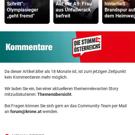
Schritt“:
Auf der A9: Frau
hinterließ
Olympiasieger
aus Unfallwrack
Brandspur au
„geht fremd“
befreit
dem Heimwe
Da dieser Artikel älter als 18 Monate ist, ist zum jetzigen Zeitpunkt
kein Kommentieren mehr möglich.
Wir laden Sie ein, bei einer aktuelleren themenrelevanten Story
mitzudiskutieren:
Themenübersicht
.
Bei Fragen können Sie sich gern an das Community-Team per Mail
an
forum@krone.at
wenden.