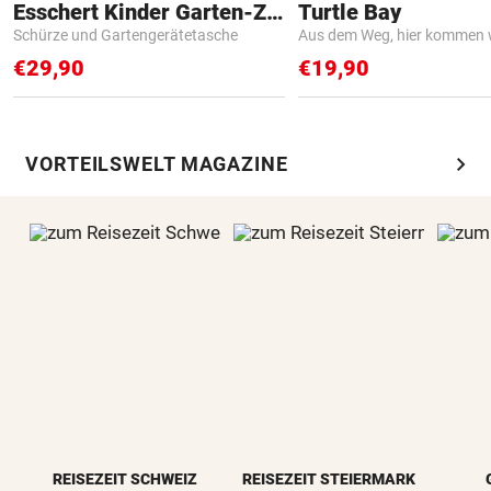
Esschert Kinder Garten-Zubehör
Turtle Bay
Schürze und Gartengerätetasche
Aus dem Weg, hier kommen w
€29,90
€19,90
chevron_right
VORTEILSWELT MAGAZINE
REISEZEIT SCHWEIZ
REISEZEIT STEIERMARK