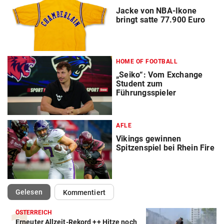
Jacke von NBA-Ikone
bringt satte 77.900 Euro
HOME OF FOOTBALL
„Seiko“: Vom Exchange
Student zum
Führungsspieler
AFLE
Vikings gewinnen
Spitzenspiel bei Rhein Fire
(ausgewählt)
Gelesen
Kommentiert
ÖSTERREICH
Erneuter Allzeit-Rekord ++ Hitze noch