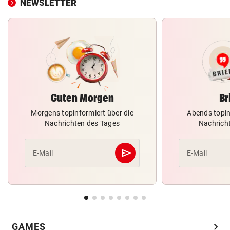
NEWSLETTER
Guten Morgen
Br
Morgens topinformiert über die
Abends topin
Nachrichten des Tages
Nachrich
send
E-Mail
E-Mail
Abschicken
chevron_right
GAMES