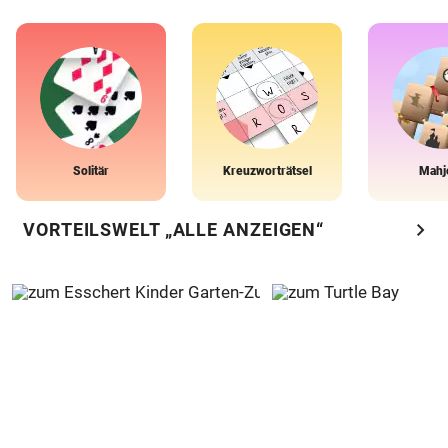
Solitär
Kreuzworträtsel
Mahj
chevron_right
VORTEILSWELT „ALLE ANZEIGEN“