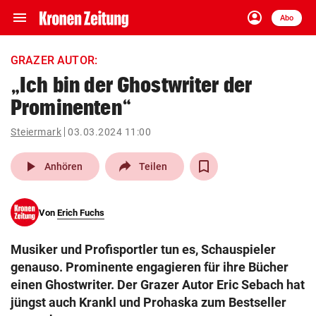
menu
account_circle
Navigation
Anmelden
Abo
close
Schließen
ein-/ausklappen
GRAZER AUTOR:
Abonnieren
„Ich bin der Ghostwriter der
Prominenten“
account_circle
arrow_right
Anmelden
Steiermark
03.03.2024 11:00
pin_drop
arrow_right
Bundesland auswäh
Wien
play_arrow
Anhören
Teilen
bookmark
Merkliste
Von
Erich Fuchs
Suchbegriff
search
Musiker und Profisportler tun es, Schauspieler
eingeben
genauso. Prominente engagieren für ihre Bücher
einen Ghostwriter. Der Grazer Autor Eric Sebach hat
jüngst auch Krankl und Prohaska zum Bestseller