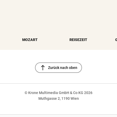
MOZART
REISEZEIT
north
Zurück nach oben
© Krone Multimedia GmbH & Co KG 2026
Muthgasse 2, 1190 Wien
NaN%