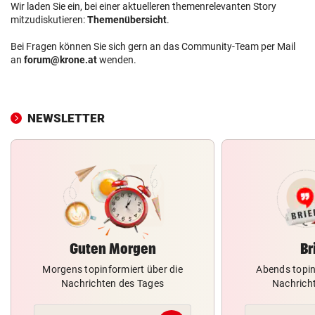
Wir laden Sie ein, bei einer aktuelleren themenrelevanten Story
mitzudiskutieren:
Themenübersicht
.
Bei Fragen können Sie sich gern an das Community-Team per Mail
an
forum@krone.at
wenden.
NEWSLETTER
Guten Morgen
Br
Morgens topinformiert über die
Abends topin
Nachrichten des Tages
Nachrich