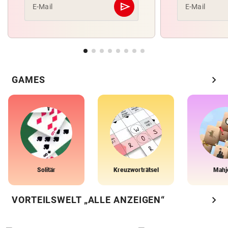
send
E-Mail
E-Mail
Abschicken
chevron_right
GAMES
Solitär
Kreuzworträtsel
Mahj
chevron_right
VORTEILSWELT „ALLE ANZEIGEN“