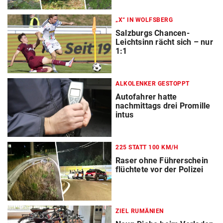
„X“ IN WOLFSBERG
Salzburgs Chancen-
Leichtsinn rächt sich – nur
1:1
ALKOLENKER GESTOPPT
Autofahrer hatte
nachmittags drei Promille
intus
225 STATT 100 KM/H
Raser ohne Führerschein
flüchtete vor der Polizei
ZIEL RUMÄNIEN