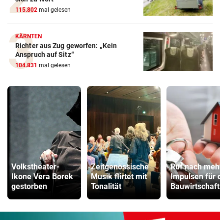
115.802
mal gelesen
KÄRNTEN
Richter aus Zug geworfen: „Kein
Anspruch auf Sitz“
104.831
mal gelesen
Volkstheater-
Zeitgenössische
Ruf nach meh
Ikone Vera Borek
Musik flirtet mit
Impulsen für 
gestorben
Tonalität
Bauwirtschaft