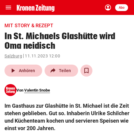
menu
account_circle
Navigation
Anmelden
Abo
close
Schließen
ein-/ausklappen
MIT STORY & REZEPT
Abonnieren
In St. Michaels Glashütte wird
Oma neidisch
account_circle
arrow_right
Anmelden
Salzburg
11.11.2023 12:00
pin_drop
arrow_right
Bundesland auswäh
Wien
play_arrow
Anhören
Teilen
bookmark
Merkliste
Von
Valentin Snobe
Suchbegriff
search
Im Gasthaus zur Glashütte in St. Michael ist die Zeit
eingeben
stehen geblieben. Gut so. Inhaberin Ulrike Schilcher
und Küchenteam kochen und servieren Speisen wie
einst vor 200 Jahren.