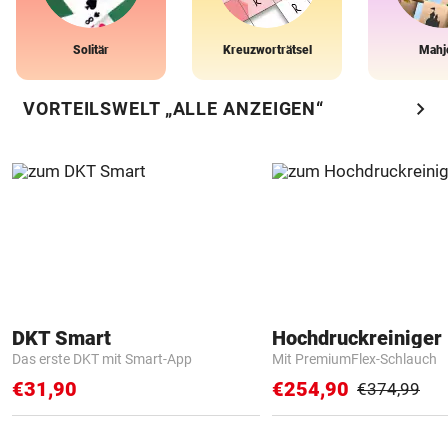
Solitär
Kreuzworträtsel
Mahj
chevron_right
VORTEILSWELT „ALLE ANZEIGEN“
DKT Smart
Hochdruckreiniger 
Das erste DKT mit Smart-App
Mit PremiumFlex-Schlauch
€31,90
€254,90
€374,99