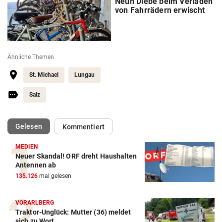
Neun Diebe beim Verladen
von Fahrrädern erwischt
Ähnliche Themen
St. Michael
Lungau
Salz
(ausgewählt)
Gelesen
Kommentiert
MEDIEN
Neuer Skandal! ORF dreht Haushalten
Antennen ab
135.126
mal gelesen
VORARLBERG
Traktor-Unglück: Mutter (36) meldet
sich zu Wort