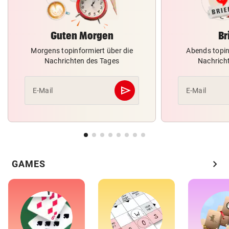
Guten Morgen
Br
Morgens topinformiert über die
Abends topin
Nachrichten des Tages
Nachrich
send
E-Mail
E-Mail
Abschicken
chevron_right
GAMES