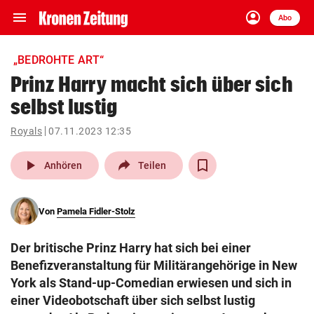
menu
account_circle
Navigation
Anmelden
Abo
close
Schließen
ein-/ausklappen
„BEDROHTE ART“
Abonnieren
Prinz Harry macht sich über sich
selbst lustig
account_circle
arrow_right
Anmelden
Royals
07.11.2023 12:35
pin_drop
arrow_right
Bundesland auswäh
Wien
play_arrow
Anhören
Teilen
bookmark
Merkliste
Von
Pamela Fidler-Stolz
Suchbegriff
search
Der britische Prinz Harry hat sich bei einer
eingeben
Benefizveranstaltung für Militärangehörige in New
York als Stand-up-Comedian erwiesen und sich in
einer Videobotschaft über sich selbst lustig