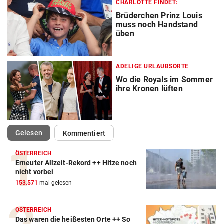
CHARLOTTE FINDET:
Brüderchen Prinz Louis
muss noch Handstand
üben
ADELIGE URLAUBSORTE
Wo die Royals im Sommer
ihre Kronen lüften
(ausgewählt)
Gelesen
Kommentiert
ÖSTERREICH
Erneuter Allzeit-Rekord ++ Hitze noch
nicht vorbei
153.571
mal gelesen
ÖSTERREICH
Das waren die heißesten Orte ++ So