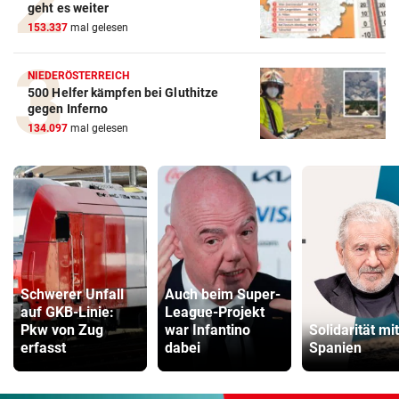
geht es weiter
153.337
mal gelesen
NIEDERÖSTERREICH
500 Helfer kämpfen bei Gluthitze
gegen Inferno
134.097
mal gelesen
Schwerer Unfall
Auch beim Super-
auf GKB-Linie:
League-Projekt
Pkw von Zug
war Infantino
Solidarität mit
erfasst
dabei
Spanien