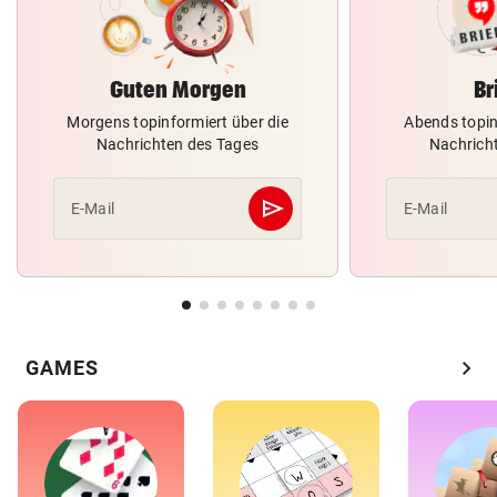
Guten Morgen
Br
Morgens topinformiert über die
Abends topin
Nachrichten des Tages
Nachrich
send
E-Mail
E-Mail
Abschicken
chevron_right
GAMES