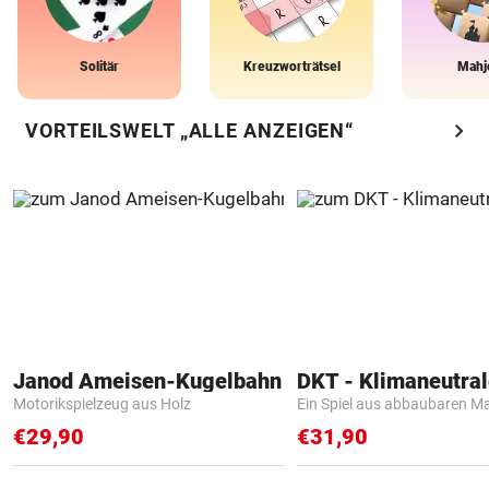
Solitär
Kreuzworträtsel
Mahj
chevron_right
VORTEILSWELT „ALLE ANZEIGEN“
Janod Ameisen-Kugelbahn
Motorikspielzeug aus Holz
Ein Spiel aus abbaubaren Ma
€29,90
€31,90