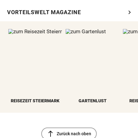
chevron_right
VORTEILSWELT MAGAZINE
REISEZEIT STEIERMARK
GARTENLUST
REI
north
Zurück nach oben