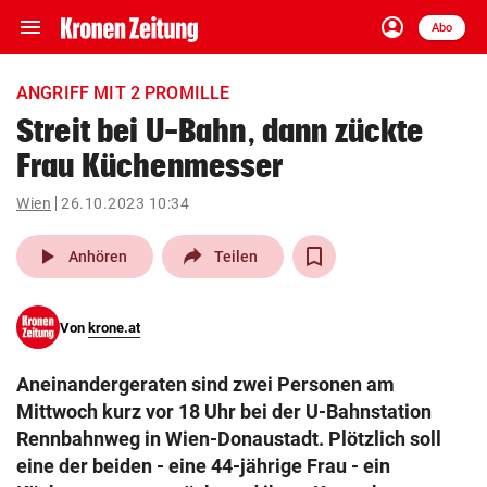
menu
account_circle
Navigation
Anmelden
Abo
close
Schließen
ein-/ausklappen
ANGRIFF MIT 2 PROMILLE
Abonnieren
Streit bei U-Bahn, dann zückte
Frau Küchenmesser
account_circle
arrow_right
Anmelden
Wien
26.10.2023 10:34
pin_drop
arrow_right
Bundesland auswäh
Wien
play_arrow
Anhören
Teilen
bookmark
Merkliste
Von
krone.at
Suchbegriff
search
Aneinandergeraten sind zwei Personen am
eingeben
Mittwoch kurz vor 18 Uhr bei der U-Bahnstation
Rennbahnweg in Wien-Donaustadt. Plötzlich soll
eine der beiden - eine 44-jährige Frau - ein