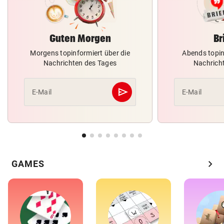
Guten Morgen
Br
Morgens topinformiert über die
Abends topin
Nachrichten des Tages
Nachrich
send
E-Mail
E-Mail
Abschicken
chevron_right
GAMES