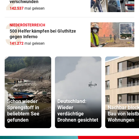
verschwunden
142.537
mal gelesen
NIEDERÖSTERREICH
500 Helfer kämpfen bei Gluthitze
gegen Inferno
141.272
mal gelesen
Schon wieder
Deutschland:
Sprengstoff in
Wieder
Nachbar block
beliebtem See
verdächtige
Bau von leist
gefunden
Drohnen gesichtet
Wohnungen