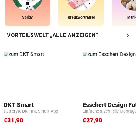
Solitär
Kreuzworträtsel
Mahj
chevron_right
VORTEILSWELT „ALLE ANZEIGEN“
DKT Smart
Das erste DKT mit Smart-App
Einfache & schnelle Montag
€31,90
€27,90