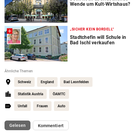
Wende um Kult-Wirtshaus?
„SICHER KEIN BORDELL“
Stadtchefin will Schule in
Bad Ischl verkaufen
Ähnliche Themen
Schweiz
England
Bad Leonfelden
Statistik Austria
ÖAMTC
Unfall
Frauen
Auto
(ausgewählt)
Gelesen
Kommentiert