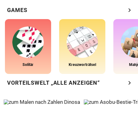
chevron_right
GAMES
Solitär
Kreuzworträtsel
Mahj
chevron_right
VORTEILSWELT „ALLE ANZEIGEN“