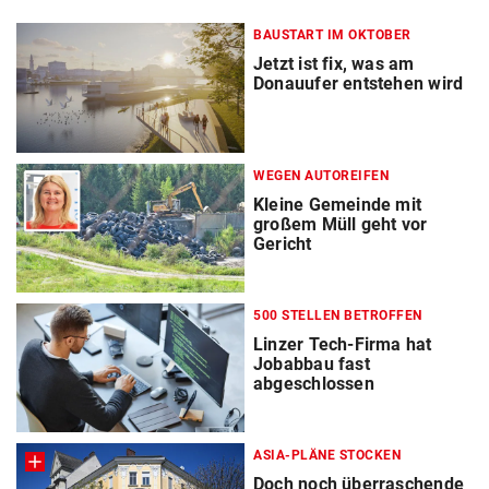
BAUSTART IM OKTOBER
Jetzt ist fix, was am
Donauufer entstehen wird
WEGEN AUTOREIFEN
Kleine Gemeinde mit
großem Müll geht vor
Gericht
500 STELLEN BETROFFEN
Linzer Tech-Firma hat
Jobabbau fast
abgeschlossen
ASIA-PLÄNE STOCKEN
Doch noch überraschende