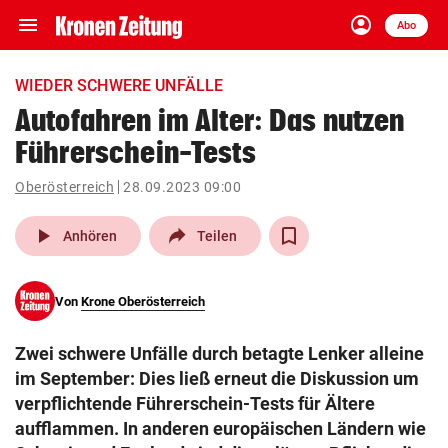
menu
account_circle
Navigation
Anmelden
Abo
close
Schließen
ein-/ausklappen
WIEDER SCHWERE UNFÄLLE
Abonnieren
Autofahren im Alter: Das nutzen
Führerschein-Tests
account_circle
arrow_right
Anmelden
Oberösterreich
28.09.2023 09:00
pin_drop
arrow_right
Bundesland auswäh
Wien
play_arrow
Anhören
Teilen
bookmark
Merkliste
Von
Krone Oberösterreich
Suchbegriff
search
Zwei schwere Unfälle durch betagte Lenker alleine
eingeben
im September: Dies ließ erneut die Diskussion um
verpflichtende Führerschein-Tests für Ältere
aufflammen. In anderen europäischen Ländern wie