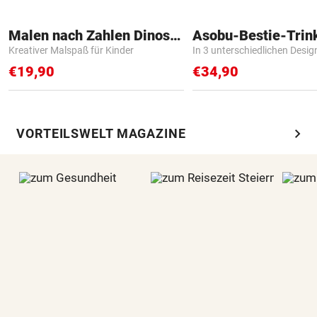
Malen nach Zahlen Dinosaurier
Asobu-Bestie-Trin
Kreativer Malspaß für Kinder
In 3 unterschiedlichen Desig
€19,90
€34,90
chevron_right
VORTEILSWELT MAGAZINE