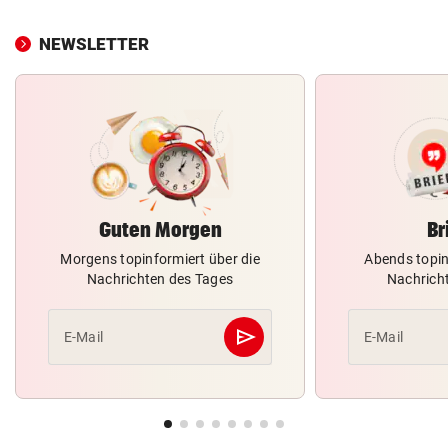
NEWSLETTER
Guten Morgen
Br
Morgens topinformiert über die
Abends topin
Nachrichten des Tages
Nachrich
send
E-Mail
E-Mail
Abschicken