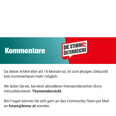
Schwerer Unfall
Neue Chance für
auf GKB-Linie:
eine der
Pkw von Zug
beliebtesten
Solidarität mit
erfasst
Mozart-Opern
Spanien
Da dieser Artikel älter als 18 Monate ist, ist zum jetzigen Zeitpunkt
kein Kommentieren mehr möglich.
Wir laden Sie ein, bei einer aktuelleren themenrelevanten Story
mitzudiskutieren:
Themenübersicht
.
Bei Fragen können Sie sich gern an das Community-Team per Mail
an
forum@krone.at
wenden.