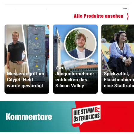
ZUM VERGLEICH
Alle Produkte ansehen
Zwei
Messerangriff im
Jungunternehmer
Spickzettel,
Cityjet: Held
entdecken das
Flaschenbier 
wurde gewürdigt
Silicon Valley
eine Stadträti