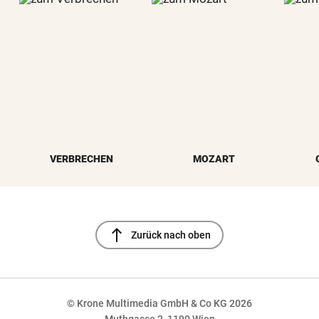
VERBRECHEN
MOZART
north
Zurück nach oben
© Krone Multimedia GmbH & Co KG 2026
Muthgasse 2, 1190 Wien