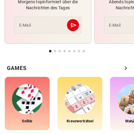
Morgens topinformiert über die
Abends topin
Nachrichten des Tages
Nachrich
send
E-Mail
E-Mail
Abschicken
chevron_right
GAMES
Solitär
Kreuzworträtsel
Mahj