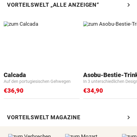
chevron_right
VORTEILSWELT „ALLE ANZEIGEN“
Calcada
Asobu-Bestie-Trin
Auf den portugiesischen Gehwegen
In 3 unterschiedlichen Desig
€36,90
€34,90
chevron_right
VORTEILSWELT MAGAZINE