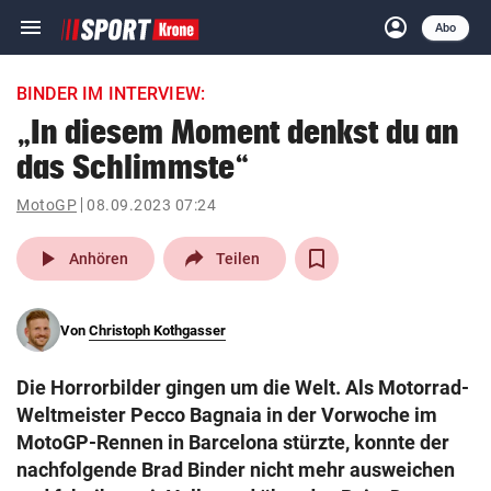
menu
account_circle
Navigation
Anmelden
Abo
close
Schließen
ein-/ausklappen
BINDER IM INTERVIEW:
Abonnieren
„In diesem Moment denkst du an
das Schlimmste“
account_circle
arrow_right
Anmelden
MotoGP
08.09.2023 07:24
pin_drop
arrow_right
Bundesland auswäh
Wien
play_arrow
Anhören
Teilen
bookmark
Merkliste
Von
Christoph Kothgasser
Suchbegriff
search
Die Horrorbilder gingen um die Welt. Als Motorrad-
eingeben
Weltmeister Pecco Bagnaia in der Vorwoche im
MotoGP-Rennen in Barcelona stürzte, konnte der
nachfolgende Brad Binder nicht mehr ausweichen