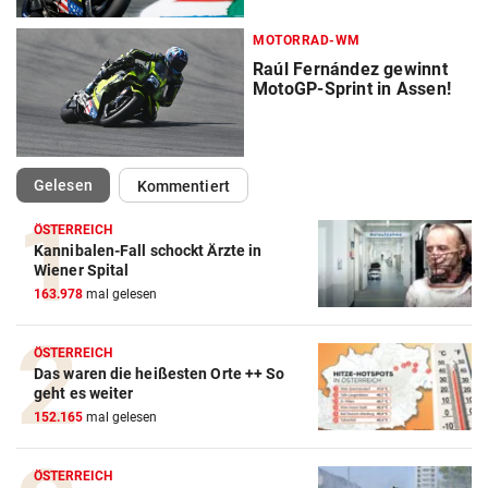
MOTORRAD-WM
Raúl Fernández gewinnt
MotoGP-Sprint in Assen!
(ausgewählt)
Gelesen
Kommentiert
ÖSTERREICH
Kannibalen-Fall schockt Ärzte in
Action-Cam Vergleich
Wiener Spital
163.978
mal gelesen
ZUM VERGLEICH
Crosstrainer Vergleich
ÖSTERREICH
Das waren die heißesten Orte ++ So
ZUM VERGLEICH
geht es weiter
152.165
mal gelesen
E-Bike Vergleich
ZUM VERGLEICH
ÖSTERREICH