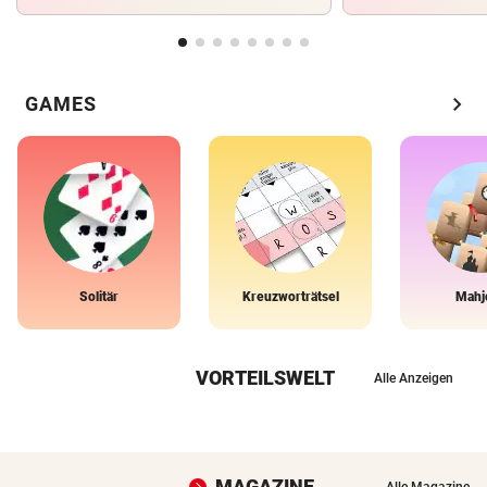
chevron_right
GAMES
Solitär
Kreuzworträtsel
Mahj
VORTEILSWELT
Alle Anzeigen
MAGAZINE
Alle Magazine