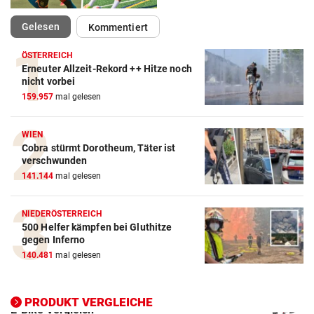
(ausgewählt)
Gelesen
Kommentiert
ÖSTERREICH
Erneuter Allzeit-Rekord ++ Hitze noch
Action-Cam Vergleich
nicht vorbei
159.957
mal gelesen
ZUM VERGLEICH
Crosstrainer Vergleich
WIEN
Cobra stürmt Dorotheum, Täter ist
ZUM VERGLEICH
verschwunden
141.144
mal gelesen
E-Bike Vergleich
ZUM VERGLEICH
NIEDERÖSTERREICH
500 Helfer kämpfen bei Gluthitze
Elektro-Scooter Vergleich
gegen Inferno
ZUM VERGLEICH
140.481
mal gelesen
Ergometer Vergleich
ZUM VERGLEICH
PRODUKT VERGLEICHE