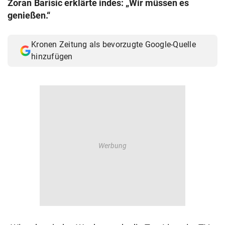
Zoran Barisic erklärte indes: „Wir müssen es
© Krone Multimedia GmbH & Co KG 2026
genießen.“
Muthgasse 2, 1190 Wien
Kronen Zeitung als bevorzugte Google-Quelle
hinzufügen