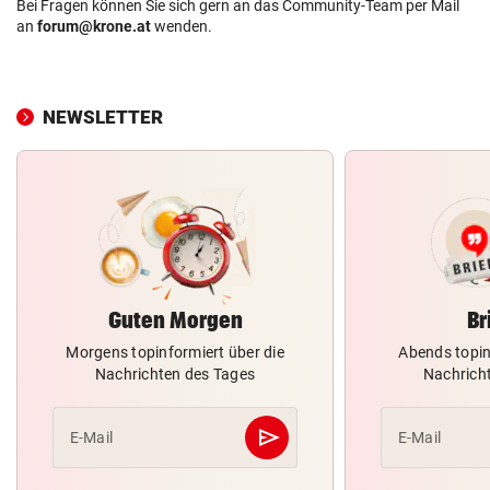
Bei Fragen können Sie sich gern an das Community-Team per Mail
an
forum@krone.at
wenden.
NEWSLETTER
Guten Morgen
Br
Morgens topinformiert über die
Abends topin
Nachrichten des Tages
Nachrich
send
E-Mail
E-Mail
Abschicken