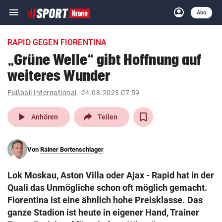
menu
account_circle
Navigation
Anmelden
Abo
close
Schließen
ein-/ausklappen
RAPID GEGEN FIORENTINA
Abonnieren
„Grüne Welle“ gibt Hoffnung auf
weiteres Wunder
account_circle
arrow_right
Anmelden
Fußball International
24.08.2023 07:59
pin_drop
arrow_right
Bundesland auswäh
Wien
play_arrow
Anhören
Teilen
bookmark
Merkliste
Von
Rainer Bortenschlager
Suchbegriff
search
Lok Moskau, Aston Villa oder Ajax - Rapid hat in der
eingeben
Quali das Unmögliche schon oft möglich gemacht.
Fiorentina ist eine ähnlich hohe Preisklasse. Das
ganze Stadion ist heute in eigener Hand, Trainer