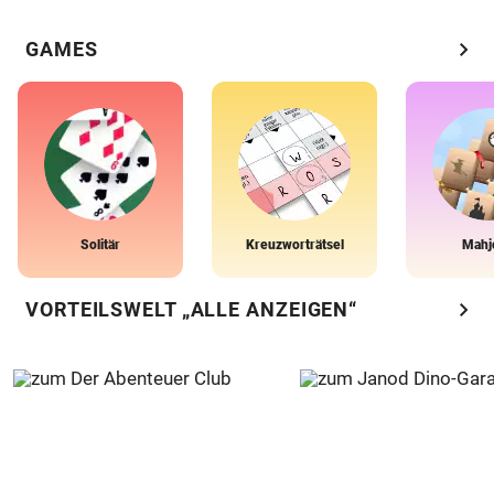
chevron_right
GAMES
Solitär
Kreuzworträtsel
Mahj
chevron_right
VORTEILSWELT „ALLE ANZEIGEN“