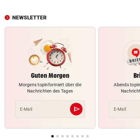
NEWSLETTER
Guten Morgen
Br
Morgens topinformiert über die
Abends topin
Nachrichten des Tages
Nachrich
send
E-Mail
E-Mail
Abschicken