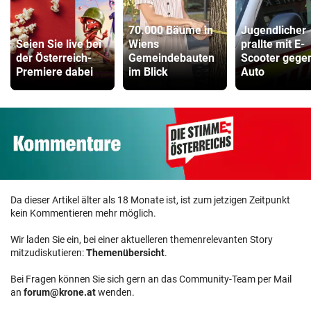
70.000 Bäume in
Jugendlicher
Seien Sie live bei
Wiens
prallte mit E-
der Österreich-
Gemeindebauten
Scooter gege
Premiere dabei
im Blick
Auto
Da dieser Artikel älter als 18 Monate ist, ist zum jetzigen Zeitpunkt
kein Kommentieren mehr möglich.
Wir laden Sie ein, bei einer aktuelleren themenrelevanten Story
mitzudiskutieren:
Themenübersicht
.
Bei Fragen können Sie sich gern an das Community-Team per Mail
an
forum@krone.at
wenden.