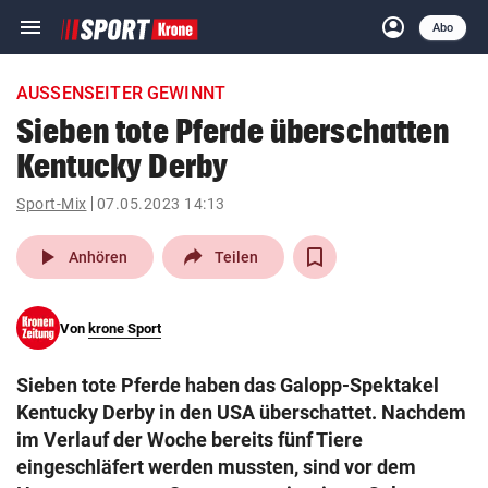
menu
account_circle
Navigation
Anmelden
Abo
close
Schließen
ein-/ausklappen
AUSSENSEITER GEWINNT
Abonnieren
Sieben tote Pferde überschatten
Kentucky Derby
account_circle
arrow_right
Anmelden
Sport-Mix
07.05.2023 14:13
pin_drop
arrow_right
Bundesland auswäh
Wien
play_arrow
Anhören
Teilen
bookmark
Merkliste
Von
krone Sport
Suchbegriff
search
Sieben tote Pferde haben das Galopp-Spektakel
eingeben
Kentucky Derby in den USA überschattet. Nachdem
im Verlauf der Woche bereits fünf Tiere
eingeschläfert werden mussten, sind vor dem