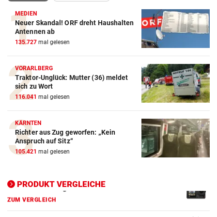
MEDIEN
Neuer Skandal! ORF dreht Haushalten
Antennen ab
135.727
mal gelesen
Action-Cam Vergleich
VORARLBERG
ZUM VERGLEICH
Traktor-Unglück: Mutter (36) meldet
sich zu Wort
Crosstrainer Vergleich
116.041
mal gelesen
ZUM VERGLEICH
KÄRNTEN
E-Bike Vergleich
Richter aus Zug geworfen: „Kein
ZUM VERGLEICH
Anspruch auf Sitz“
105.421
mal gelesen
Elektro-Scooter Vergleich
ZUM VERGLEICH
PRODUKT VERGLEICHE
Ergometer Vergleich
ZUM VERGLEICH