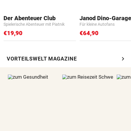
Der Abenteuer Club
Janod Dino-Garag
Spielerische Abenteuer mit Piatnik
Für kleine Autofans
€19,90
€64,90
chevron_right
VORTEILSWELT MAGAZINE