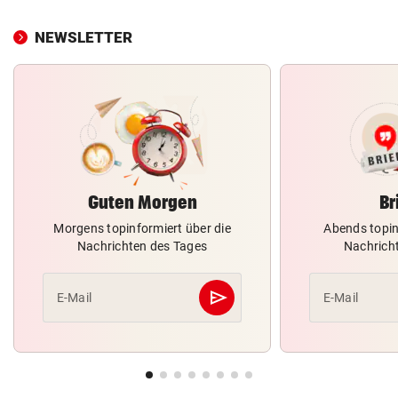
NEWSLETTER
Guten Morgen
Br
Morgens topinformiert über die
Abends topin
Nachrichten des Tages
Nachrich
send
E-Mail
E-Mail
Abschicken