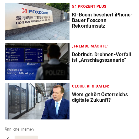
54 PROZENT PLUS
KI-Boom beschert iPhone-
Bauer Foxconn
Rekordumsatz
„FREMDE MÄCHTE“
Dobrindt: Drohnen-Vorfall
ist „Anschlagsszenario“
CLOUD, KI & DATEN:
Wem gehört Österreichs
digitale Zukunft?
Ähnliche Themen