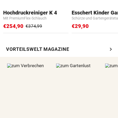
Hochdruckreiniger K 4
Mit PremiumFlex-Schlauch
Schürze und Gartengerätet
€254,90
€29,90
€374,99
chevron_right
VORTEILSWELT MAGAZINE