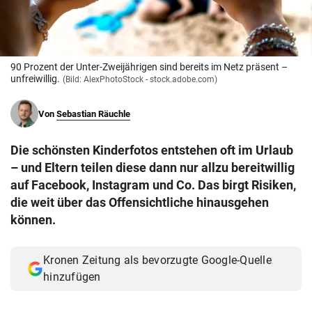
© Krone Multimedia GmbH & Co KG 2026
Muthgasse 2, 1190 Wien
90 Prozent der Unter-Zweijährigen sind bereits im Netz präsent –
unfreiwillig.
(Bild: AlexPhotoStock - stock.adobe.com)
Von
Sebastian Räuchle
Die schönsten Kinderfotos entstehen oft im Urlaub
– und Eltern teilen diese dann nur allzu bereitwillig
auf Facebook, Instagram und Co. Das birgt Risiken,
die weit über das Offensichtliche hinausgehen
können.
Kronen Zeitung als bevorzugte Google-Quelle
hinzufügen