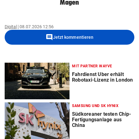
Magen
Digital
08.07.2026 12:56
comment
Jetzt kommentieren
MIT PARTNER WAYVE
Fahrdienst Uber erhält
Robotaxi-Lizenz in London
SAMSUNG UND SK HYNIX
Südkoreaner testen Chip-
Fertigungsanlage aus
China