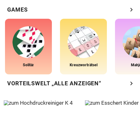
chevron_right
GAMES
Solitär
Kreuzworträtsel
Mahj
chevron_right
VORTEILSWELT „ALLE ANZEIGEN“