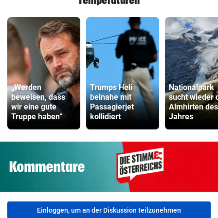
„Werden
Trumps Heli
Nationalpark
beweisen, dass
beinahe mit
sucht wieder 
wir eine gute
Passagierjet
Almhirten des
Truppe haben“
kollidiert
Jahres
Einloggen, um an der Diskussion teilzunehmen