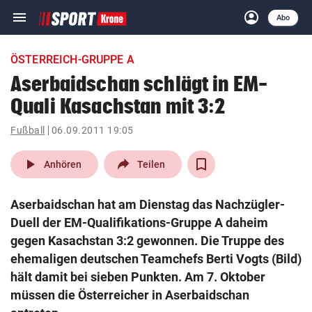
menu
account_circle
Navigation
Anmelden
Abo
close
Schließen
ein-/ausklappen
ÖSTERREICH-GRUPPE A
Abonnieren
Aserbaidschan schlägt in EM-
Quali Kasachstan mit 3:2
account_circle
arrow_right
Anmelden
Fußball
06.09.2011 19:05
pin_drop
arrow_right
Bundesland auswäh
Wien
play_arrow
Anhören
Teilen
bookmark
Merkliste
Aserbaidschan hat am Dienstag das Nachzügler-
Duell der EM-Qualifikations-Gruppe A daheim
Suchbegriff
gegen Kasachstan 3:2 gewonnen. Die Truppe des
search
eingeben
ehemaligen deutschen Teamchefs Berti Vogts (Bild)
hält damit bei sieben Punkten. Am 7. Oktober
müssen die Österreicher in Aserbaidschan