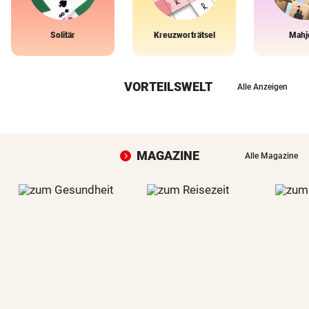
Solitär
Kreuzworträtsel
Mahj
VORTEILSWELT
Alle Anzeigen
MAGAZINE
Alle Magazine