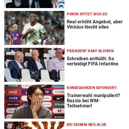
POKER SPITZT SICH ZU
Real erhöht Angebot, aber
Vinicius löscht alles
PRÄSIDENT DARF BLEIBEN
Schreiben enthüllt: So
verteidigt FIFA Infantino
KONSEQUENZEN GEFORDERT
Trainerwahl manipuliert?
Razzia bei WM-
Teilnehmer!
BEI SEINEM NEO-KLUB