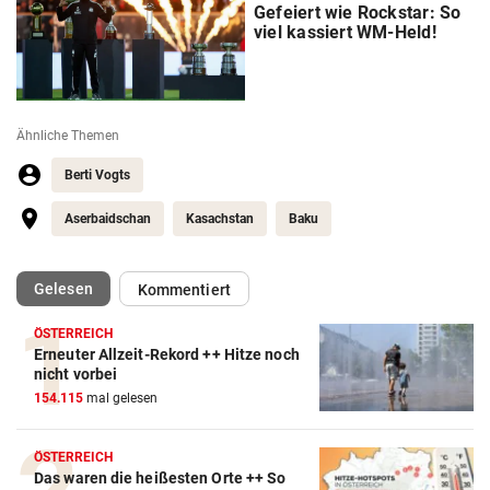
Gefeiert wie Rockstar: So
viel kassiert WM-Held!
Ähnliche Themen
Berti Vogts
Aserbaidschan
Kasachstan
Baku
(ausgewählt)
Gelesen
Kommentiert
ÖSTERREICH
Erneuter Allzeit-Rekord ++ Hitze noch
Action-Cam Vergleich
nicht vorbei
154.115
mal gelesen
ZUM VERGLEICH
Crosstrainer Vergleich
ÖSTERREICH
Das waren die heißesten Orte ++ So
ZUM VERGLEICH