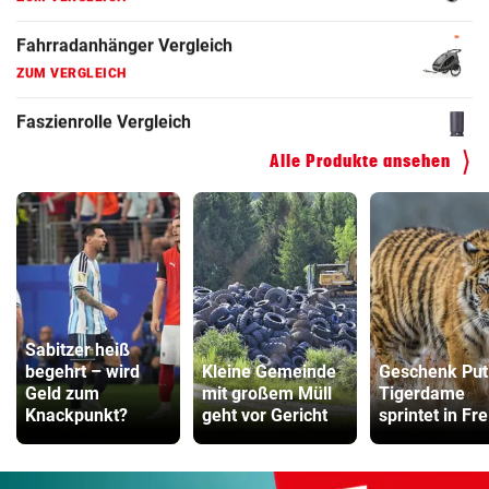
Hoverboard Vergleich
ZUM VERGLEICH
Kinderfahrrad Vergleich
ZUM VERGLEICH
Alle Produkte ansehen
Sabitzer heiß
begehrt – wird
Kleine Gemeinde
Geschenk Put
Geld zum
mit großem Müll
Tigerdame
Knackpunkt?
geht vor Gericht
sprintet in Fre