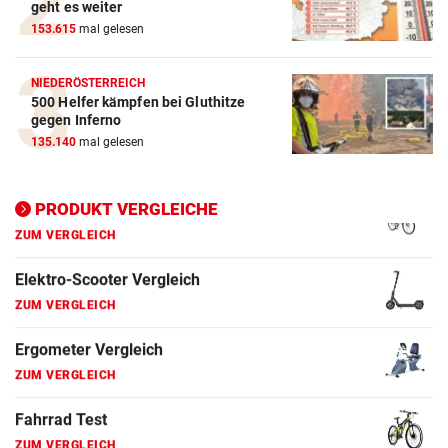
geht es weiter
153.615
mal gelesen
E-Bike Vergleich
ZUM VERGLEICH
NIEDERÖSTERREICH
500 Helfer kämpfen bei Gluthitze
Elektro-Scooter Vergleich
gegen Inferno
ZUM VERGLEICH
135.140
mal gelesen
Ergometer Vergleich
ZUM VERGLEICH
PRODUKT VERGLEICHE
Fahrrad Test
ZUM VERGLEICH
Fahrradanhänger Vergleich
ZUM VERGLEICH
Faszienrolle Vergleich
ZUM VERGLEICH