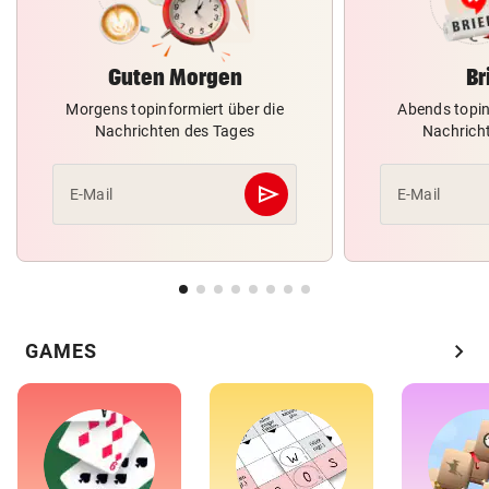
Guten Morgen
Br
Morgens topinformiert über die
Abends topin
Nachrichten des Tages
Nachrich
send
E-Mail
E-Mail
Abschicken
chevron_right
GAMES