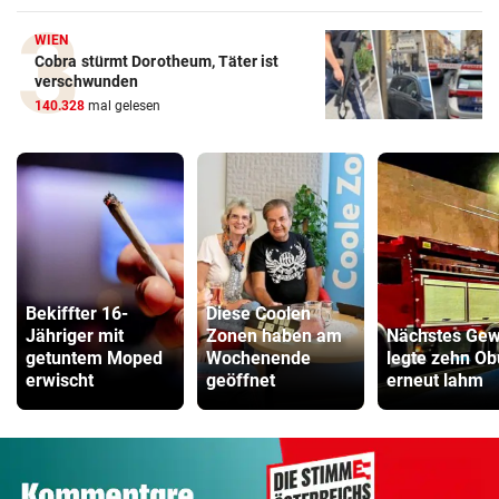
WIEN
Cobra stürmt Dorotheum, Täter ist
verschwunden
140.328
mal gelesen
Bekiffter 16-
Diese Coolen
Jähriger mit
Zonen haben am
Nächstes Gewi
getuntem Moped
Wochenende
legte zehn O
erwischt
geöffnet
erneut lahm