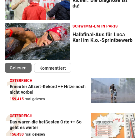
Kicker: Die Diagnose ist
da!
SCHWIMM-EM IN PARIS
Halbfinal-Aus für Luca
Karl im K.o.-Sprintbewerb
(ausgewählt)
Gelesen
Kommentiert
ÖSTERREICH
Erneuter Allzeit-Rekord ++ Hitze noch
nicht vorbei
159.415
mal gelesen
ÖSTERREICH
Das waren die heißesten Orte ++ So
geht es weiter
156.490
mal gelesen