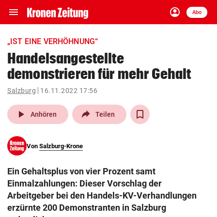
menu
account_circle
Navigation
Anmelden
Abo
close
Schließen
ein-/ausklappen
„IST EINE VERHÖHNUNG“
Abonnieren
Handelsangestellte
demonstrieren für mehr Gehalt
account_circle
arrow_right
Anmelden
Salzburg
16.11.2022 17:56
pin_drop
arrow_right
Bundesland auswäh
Wien
play_arrow
Anhören
Teilen
bookmark
Merkliste
Von
Salzburg-Krone
Suchbegriff
search
Ein Gehaltsplus von vier Prozent samt
eingeben
Einmalzahlungen: Dieser Vorschlag der
Arbeitgeber bei den Handels-KV-Verhandlungen
erzürnte 200 Demonstranten in Salzburg