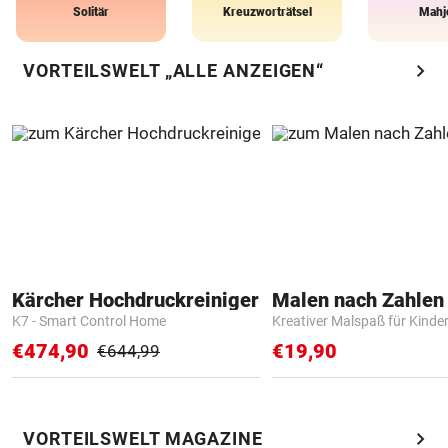
Solitär
Kreuzworträtsel
Mahj
chevron_right
VORTEILSWELT „ALLE ANZEIGEN“
Kärcher Hochdruckreiniger
K7 - Smart Control Home
Kreativer Malspaß für Kinde
€474,90
€19,90
€644,99
chevron_right
VORTEILSWELT MAGAZINE