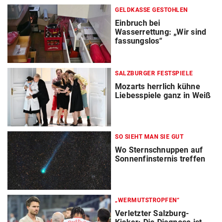
GELDKASSE GESTOHLEN
Einbruch bei
Wasserrettung: „Wir sind
fassungslos“
SALZBURGER FESTSPIELE
Mozarts herrlich kühne
Liebesspiele ganz in Weiß
SO SIEHT MAN SIE GUT
Wo Sternschnuppen auf
Sonnenfinsternis treffen
„WERMUTSTROPFEN“
Verletzter Salzburg-