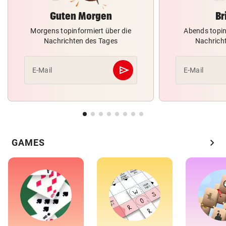
Guten Morgen
Br
Morgens topinformiert über die
Abends topin
Nachrichten des Tages
Nachrich
send
E-Mail
E-Mail
Abschicken
chevron_right
GAMES